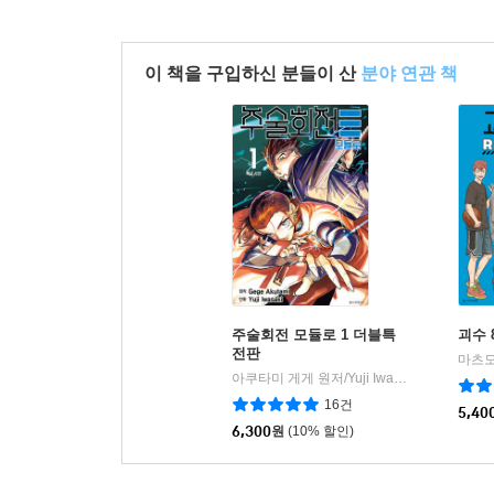
이 책을 구입하신 분들이 산
분야 연관 책
주술회전 모듈로 1 더블특
괴수 
전판
아쿠타미 게게 원저/Yuji Iwasaki 글그림/이정운 역
16건
5,40
6,300
원
(10% 할인)