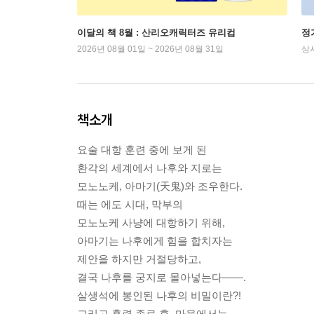
이달의 책 8월 : 산리오캐릭터즈 유리컵
정
2026년 08월 01일 ~ 2026년 08월 31일
상
책소개
요술 대항 훈련 중에 보게 된
환각의 세계에서 나후와 지로는
모노노케, 아마기(天鬼)와 조우한다.
때는 에도 시대, 막부의
모노노케 사냥에 대항하기 위해,
아마기는 나후에게 힘을 합치자는
제안을 하지만 거절당하고,
결국 나후를 궁지로 몰아넣는다――.
살생석에 봉인된 나후의 비밀이란?!
그리고 훈련 종료 후, 마을에서는