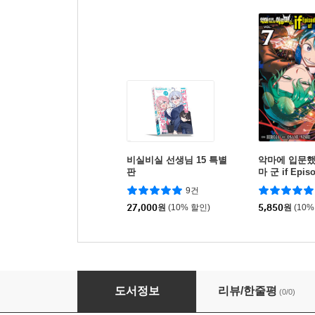
비실비실 선생님 15 특별
악마에 입문했
판
마 군 if Epis
아(魔fia) 7
9건
27,000
원
(10% 할인)
5,850
원
(10%
블랙 토치 BLACK TORCH 3
도서정보
리뷰/한줄평
(0/0)