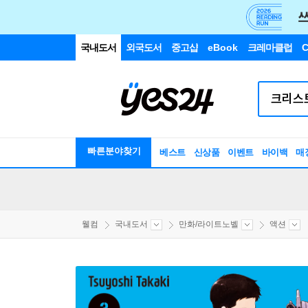
국내도서
외국도서
중고샵
eBook
크레마클럽
C
빠른분야찾기
베스트
신상품
이벤트
바이백
매
웰컴
국내도서
만화/라이트노벨
액션