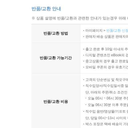
반품/교환 안내
※ 상품 설명에 반품/교환과 관련한 안내가 있는경우 아래 
마이페이지 >
반품/교환 신청
반품/교환 방법
판매자 배송 상품은 판매자와
출고 완료 후 10일 이내의 
디지털 콘텐츠인 eBook의 
반품/교환 가능기간
중고상품의 경우 출고 완료일
모바일 쿠폰의 경우 유효기간(
고객의 단순변심 및 착오구
직수입양서/직수입일서중 일
단, 아래의 주문/취소 조건인
오늘 00시 ~ 06시 30분 
반품/교환 비용
오늘 06시 30분 이후 주문
직수입 음반/영상물/기프트 
단, 당일 00시~13시 사이
박스 포장은 택배 배송이 가