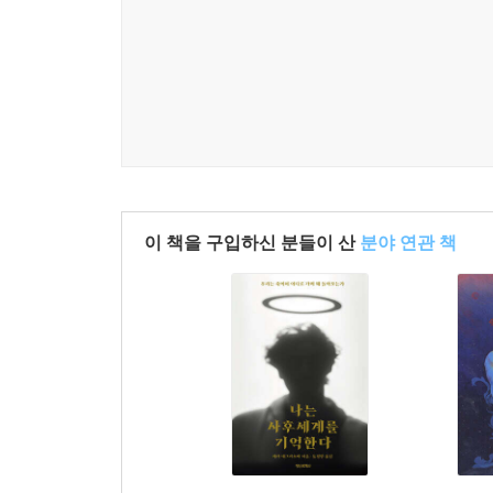
무아 無我 와 공 空
무아 無我 와 상락아적 常樂我淨
‘느낌’에서 ‘침묵’으로, 그리고 ‘고요’로 가기
시 示 와 관 觀, 견 見 의 차이
수행자의 두 가지 과제 - 본성 보기와 영혼의 진화
가슴에서 생각을 품는 수행
깊은 기쁨과 궁극의 평화 - 지복과 니르바나
공과 색, 깊이와 넓이 - 의식의 두 흐름
이 책을 구입하신 분들이 산
분야 연관 책
· 에필로그 | “그대는 신비한 수행자가 될 것이다.”
· ‘가슴 명상’이 나아갈 길
마음이 영혼을 보지 못하는 이유
7장 공空 . 무아 . 의식의 심층 이해
생성과 소멸
느껴주면 사라진다 - ‘보는 수행’을 넘어서는 길