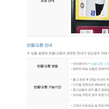
포장 안내
부작용이 없는 ‘영적 가슴 수행’
명상의 집중처와 이완처
대상이 없는 수행이란?
무아 無我 와 공 空
무아 無我 와 상락아적 常樂我淨
‘느낌’에서 ‘침묵’으로, 그리고 ‘고요’로 가기
시 示 와 관 觀, 견 見 의 차이
반품/교환 안내
수행자의 두 가지 과제 - 본성 보기와 영혼의 진화
※ 상품 설명에 반품/교환과 관련한 안내가 있는경우 아래 
가슴에서 생각을 품는 수행
깊은 기쁨과 궁극의 평화 - 지복과 니르바나
마이페이지 >
반품/교환 신청
반품/교환 방법
공과 색, 깊이와 넓이 - 의식의 두 흐름
판매자 배송 상품은 판매자와
· 에필로그 | “그대는 신비한 수행자가 될 것이다.”
출고 완료 후 10일 이내의 
디지털 콘텐츠인 eBook의 
· ‘가슴 명상’이 나아갈 길
반품/교환 가능기간
중고상품의 경우 출고 완료일
모바일 쿠폰의 경우 유효기간(
고객의 단순변심 및 착오구