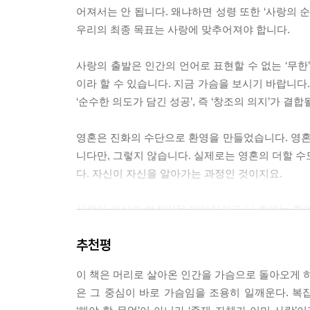
사람과의 합일
어져서는 안 됩니다. 왜냐하면 성령 또한 ‘사랑의
하나님과의 합일
우리의 최종 목표는 사랑에 맞추어져야 합니다.
지금 여기와의 합일
‘합일의 방’ 체험기
사랑의 출발은 인간의 언어로 표현할 수 없는 ‘무한’
이라 할 수 있습니다. 지금 가슴을 보시기 바랍니다
5장 안식의 방
‘순수한 의도가 담긴 성공’, 즉 ‘창조의 의지’가 
-온갖 번뇌망상의 바람이 일시에 멈추어지는 우리 
영혼은 진화의 수단으로 환영을 만들었습니다. 영
감정 조절법
니다만, 그렇지 않습니다. 실제로는 영혼의 더할 수
‘안식의 방’의 위치와 들어가기 - 욕망과 감정에 침
다. 자신이 자신을 알아가는 과정인 것이지요.
‘안식의 방’에서 화를 즉각적으로 다스리기
‘안식의 방’ 체험기
사랑이 자신의 본질임을 알아차리고 난 후에는 환영이
은 영혼의 진화를 위한 각종 체험을 마음의 바탕 위
추천평
6장 인의예지 仁義禮智 의 방
주도권을 쥐지 못합니다. 번뇌와 망상이 여전히 떠
-조화와 균형의 삶을 살게 하는 ‘양심의 지도’를 펼
김합니다. 삶은 이전과 전혀 다른 감각으로 체험됩
이 책은 머리로 살아온 인간을 가슴으로 돌아오게 하
해 내고, 다시 그 자리로 돌아가는 것이라 할 수 있
은 그 중심이 바로 가슴임을 조용히 일깨운다. 복
‘인의예지 仁義禮智 의 방’ 소개