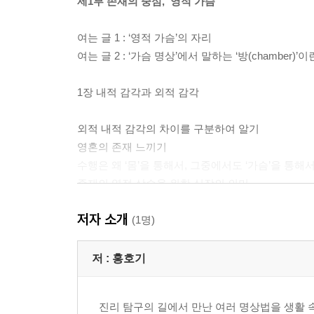
제1부 존재의 중심, ‘영적 가슴’
여는 글 1 : ‘영적 가슴’의 자리
여는 글 2 : ‘가슴 명상’에서 말하는 ‘방(chamber)’이
1장 내적 감각과 외적 감각
외적 내적 감각의 차이를 구분하여 알기
영혼의 존재 느끼기
수행은 왜 ‘몸’을 통해서, 그중에서도 ‘가슴’을 통
존재의 영적 상승을 위한 심장의 의미
2장 사랑의 방
저자 소개
-‘무조건의 사랑’이 지금 여기에서 살아 숨쉬는 자리
(1명)
존재의 본질로서의 사랑
저 :
홍호기
‘사랑의 방’의 위치와 들어가기
사랑과 애착 구분하기
진리 탐구의 길에서 만난 여러 명상법을 생활 
사랑으로 하나됨