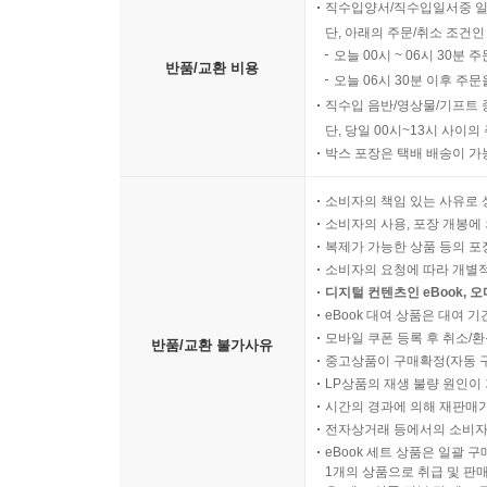
직수입양서/직수입일서중 일
단, 아래의 주문/취소 조건인
오늘 00시 ~ 06시 30분 
반품/교환 비용
오늘 06시 30분 이후 주문
직수입 음반/영상물/기프트 
단, 당일 00시~13시 사이
박스 포장은 택배 배송이 가
소비자의 책임 있는 사유로 
소비자의 사용, 포장 개봉에 
복제가 가능한 상품 등의 포장을 
소비자의 요청에 따라 개별
디지털 컨텐츠인 eBook, 
eBook 대여 상품은 대여 기
모바일 쿠폰 등록 후 취소/환
반품/교환 불가사유
중고상품이 구매확정(자동 
LP상품의 재생 불량 원인이 기
시간의 경과에 의해 재판매가
전자상거래 등에서의 소비자
eBook 세트 상품은 일괄 
1개의 상품으로 취급 및 판매