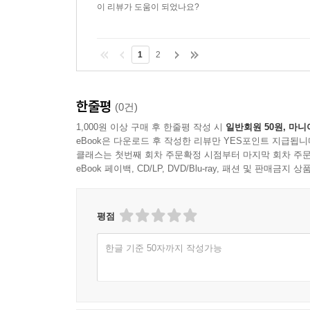
오온과 아뢰야식, 그리고 마음의 구조
이 리뷰가 도움이 되었나요?
공空으로 보고 듣고 느끼기
공의 깨달음, 그리고 감정의 활용과 초월
1
2
무아와 무주 無住, 그리고 의식의 중력
에고가 바라보는 본성 - 본성에 대한 한 가지 관점
왜 깨달음 의식인가?
한줄평
(0건)
번뇌와 고통으로부터의 자유
1,000원 이상 구매 후 한줄평 작성 시
일반회원 50원, 마니
eBook은 다운로드 후 작성한 리뷰만 YES포인트 지급됩니
8장 수행의 실제와 길잡이
클래스는 첫번째 회차 주문확정 시점부터 마지막 회차 주문
eBook 페이백, CD/LP, DVD/Blu-ray, 패션 및 판매금
유위법과 무위법
수행의 순서
평점
영혼의 진화 - ‘인성 人性’과 ‘영혼의 진화’의 관계
‘가슴 명상’에서 말하는 인성 人性 이란 무엇인가
한글 기준 50자까지 작성가능
존재의 중심
부작용이 없는 ‘영적 가슴 수행’
명상의 집중처와 이완처
대상이 없는 수행이란?