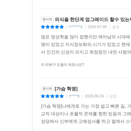
모든 벽이 무너지리라
6장 머리에서 하는 수행들
의식을 한단계 업그레이드 할수 있는
종이책
i*******3
2026-07-06
신고
|
|
|
견성 見性 하는 법 - 머리에서 하는 여러 가지 수행
먾은 영성학을 많이 접했지만 깨어남의 시대에
화두란 무엇인가?
명이 있었고 지식정보화의 시기가 있었고 현재
‘하나님의 방’에서 화두를 들다
사 인간의 신성이 뜨이고 최정점인 내면 사랑의
하나님의 방에서는 곧바로 화두가 타파된다
깨달음 방편의 새로운 비교
이 리뷰가 도움이 되었나요?
마음이 영혼을 보지 못하는 이유
7장 공空 . 무아 . 의식의 심층 이해
[가슴 혁명]
종이책
t*****0
2026-06-29
신고
|
|
|
생성과 소멸
[가슴 혁명]나에게로 가는 가장 쉽고 빠른 길, 가
느껴주면 사라진다 - ‘보는 수행’을 넘어서는 길
교적 대상이나 초월적 존재를 향한 믿음과 그에 
무아 無我 로써 영성 靈性 에 이르는 길
성당에서 신부에게 고해성사를 하고 절에서 스님
전체의식과 번뇌망상