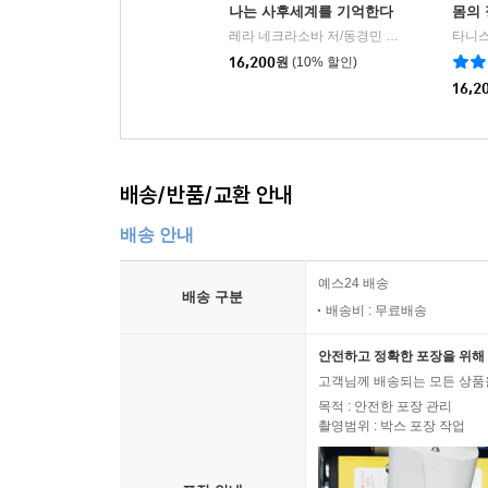
나는 사후세계를 기억한다
몸의 
무아 無我 로써 영성 靈性 에 이르는 길
레라 네크라소바 저/동경민 역
정신세계사
타니스
|
전체의식과 번뇌망상
16,200
원
(10% 할인)
오온과 아뢰야식, 그리고 마음의 구조
16,2
공空으로 보고 듣고 느끼기
공의 깨달음, 그리고 감정의 활용과 초월
무아와 무주 無住, 그리고 의식의 중력
배송/반품/교환 안내
에고가 바라보는 본성 - 본성에 대한 한 가지 관점
왜 깨달음 의식인가?
배송 안내
번뇌와 고통으로부터의 자유
예스24 배송
배송 구분
8장 수행의 실제와 길잡이
배송비 : 무료배송
안전하고 정확한 포장을 위해 
유위법과 무위법
고객님께 배송되는 모든 상품을
수행의 순서
목적 : 안전한 포장 관리
영혼의 진화 - ‘인성 人性’과 ‘영혼의 진화’의 관계
촬영범위 : 박스 포장 작업
‘가슴 명상’에서 말하는 인성 人性 이란 무엇인가
존재의 중심