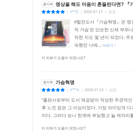
명상을 해도 마음이 흔들린다면? 『
종이책
깨달음과 몸, 그리고 송과체의 관계
r***2
2026-07-17
신고
|
|
|
3장 심촉心觸과 신촉身觸
#협찬도서『가슴혁명』은 명상을
몸의 느낌, 마음의 느낌
적 가슴'은 단순한 신체 부위
신촉 身觸 에서 심촉 心觸 으로의 쉬프트
작한 지도 몇 년이 되었다. 
숙했던 나에...
더보기
4장 마하라지 - 느낌에서 깨달음으로
이 리뷰가 도움이 되었나요?
마하라지의 ‘내가 있다’는 현존의 느낌 속으로
마하라지의 ‘나는 누구인가?
가슴혁명
종이책
5장 마음과 자각, 진아를 찾아가는 길
j****s
2026-07-10
신고
|
|
|
“출판사로부터 도서 제공받아 작성한 주관적인 
나와 세계가 나뉘어 보이는 이유 - 이해편
후 느낀 점은 그 이상이었다. 가장 의미있게 다
생각과 마음의 구분 - 실행편
이다. 그러다 보니 한계에 부딪혔고 늘 제자리를 
나를 다른 사람 보듯 하라
진아(내 안의 나)를 찾아가는 길
이 리뷰가 도움이 되었나요?