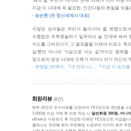
‘해야 할 무엇’이 아니라 ‘존재 자체가 이미 사랑’
‘인의예지의 방’ 위치
의식이 머리에서 가슴으로 내려오는 순간, 생각은 
지금 이 시대에 꼭 필요한, 인간다움의 본질을 되돌
‘인의예지의 방’ 체험기
러납니다. 우리는 본래 가슴에서 충만한 존재이기 
- 송순현 (전 정신세계사 대표)
7장 하나님의 방
수행의 길은 번뇌를 하나씩 없애려 애쓰기보다, 하나
수많은 성자들은 우리가 돌아가야 할 본향으로서,
-존재의 본질인 무구한 사랑으로 들어가서 더 큰 
쉽습니다. 고요는 모든 만물이 생겨나는 바탕이기 
수행법은 두루뭉술하기 일쑤여서 늘 안개에 싸여 있
는 만물이 생겨나는 바탕에서 찾는 것입니다. 이것이
지도를 그려오다가 그 결과물을 이제야 비로소 책으로
내 안에서 만나는 신성 神性
시키는 전체성의 힘이라면, 고요는 만물의 차이 이전
길’뿐만 아니라 ‘가슴으로 사는 길’까지도 증득할
‘하나님의 방’ 위치와 들어가기 - 신성의 수행처
앞으로의 영성 시대에 인류가 저마다 자기 자신의 주
--- 본문 중에서
‘하나님의 방’ 체험기
- 유영일 (번역가, 『내 안의 나』, 『지금 이 순간
8장 두려움에서 사랑으로 깨어나기
인간 본성의 깨달음은 특별한 개인들의 길고도 지
영성이 집단 개화하는 물결에 크게 일조해 주기를 온
가슴으로 가는 길목에서
- 이균형 (번역가, 『상처받지 않는 영혼』, 『람 
회원리뷰
(8건)
‘두려움 정화 명상’ 소개
매주 10건의 우수리뷰를 선정하여 YES포인트 3만원을 드
‘두려움 정화 명상’ 현장 체험
3,000원 이상 구매 후 리뷰 작성 시
일반회원 300원, 마니아
누구에게나 ‘인생 숙제’가 있다
eBook은 다운로드 후 작성한 리뷰만 YES포인트 지급됩니
12가지 인생 숙제
클래스는 첫번째 회차 주문확정 시점부터 마지막 회차 주문
사락 독서모임으로 진행된 클래스는 사락 독서모임 게시판