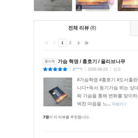
제2부 가슴으로 가는 길
2
· 여는 글 : 머리가 아닌 가슴으로 깨달아야 하는 이
전체 리뷰
(8)
1장 에고라는 첫 관문
1
2
깨달으려면 에고를 먼저 찾아라
가슴 혁명 / 홍호기 / 올리브나무
종이책
에고의 형성 과정을 알면 깨달음의 길도 알게 된다
k****t
2026-06-23
신고
|
|
|
에고의 작동 과정 - 촉 觸, 에고, 생각, 감정 발생 
감정의 메커니즘을 통찰하다
#가슴혁명 #홍호기 #도서출판올
에고의 장점과 단점
니다+독서 동기가슴 뛰는 상
에고의 감정을 이용하여 진아를 찾는 방법
짜 가슴을 통해 변화를 맞이하
인간의 바탕 정서 - 두려움과 분리감
벅찬 마음을 느...
더보기
3명
이 이 리뷰를 추천합니다.
2장 깨달음과 몸
깨달음과 몸의 관계