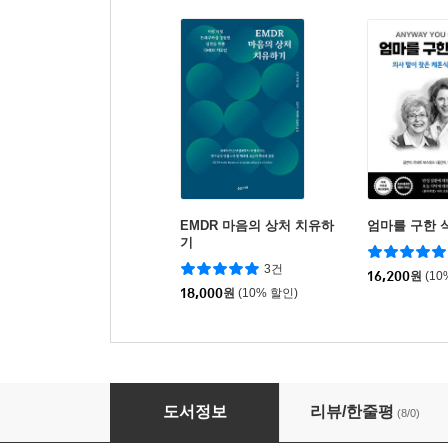
EMDR 마음의 상처 치유하
엄마를 구한 
기
3건
16,200
원
(10
18,000
원
(10% 할인)
가슴 혁명
도서정보
리뷰/한줄평
(8/0)