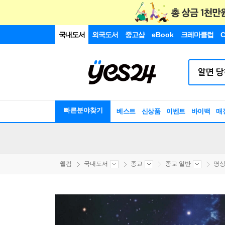
국내도서
외국도서
중고샵
eBook
크레마클럽
C
빠른분야찾기
베스트
신상품
이벤트
바이백
매
웰컴
국내도서
종교
종교 일반
명