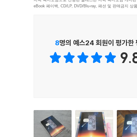
‘인생 숙제’ 상담 사례
eBook 페이백, CD/LP, DVD/Blu-ray, 패션 및 판매금
인생 숙제 체험기 ① - 예민함 속에서 발견한 나의 인생
인생 숙제 체험기 ② - 영적 관점에서 다시 배운 
9장 음악 공명
8
명의 예스24 회원이 평가한
음악 공명
9.
음악 공명 체험기 - 진동으로 듣는 세계
10장 생활 속의 가슴 명상
꽃을 통해 여는 영혼의 감각
햇살을 가슴으로 느끼는 법
가을 하늘
명절 스트레스 초월
겨울 햇살
눈 내리는 날
내 영혼에 내리는 눈