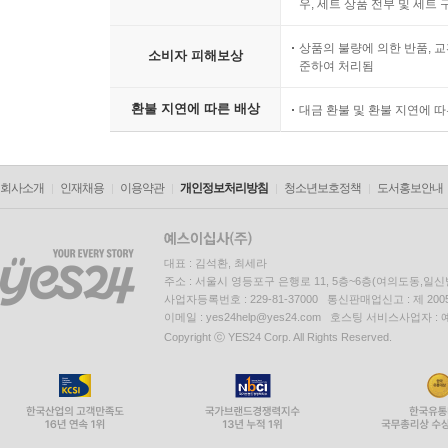
우, 세트 상품 전부 및 세트
상품의 불량에 의한 반품, 교
소비자 피해보상
준하여 처리됨
환불 지연에 따른 배상
대금 환불 및 환불 지연에 
회사소개
인재채용
이용약관
개인정보처리방침
청소년보호정책
도서홍보안내
대표 : 김석환, 최세라
주소 : 서울시 영등포구 은행로 11, 5층~6층(여의도동,일신
사업자등록번호 : 229-81-37000 통신판매업신고 : 제 200
이메일 : yes24help@yes24.com 호스팅 서비스사업자 :
Copyright ⓒ YES24 Corp. All Rights Reserved.