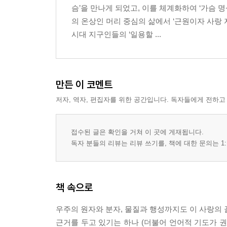
슴’을 만나게 되었고, 이를 체계화하여 ‘가슴 
우주 보편적 사랑 - 사랑을 배우러 다시 온다
의 온상인 머리 중심의 삶에서 ‘근원이자 사랑
‘사랑의 방’ 체험기 ① - 내면의 고립에서 연결로
시대 지구인들의 ‘일용할 ...
‘사랑의 방’ 체험기 ② - 가슴으로 보는 세계
3장 고요의 방
-세상의 시끄러움 속에서도 그 심해를 흐르는 소리 이
만든 이 코멘트
저자, 역자, 편집자를 위한 공간입니다. 독자들에게 전하고
‘고요의 방’의 위치와 들어가기 -충만한 고요
고요를 통한 하나됨
고요 - 존재를 정화하는 적정 寂靜 의 에너지
접수된 글은 확인을 거쳐 이 곳에 게재됩니다.
고요와 사랑이 여는 우주의 공급망
독자 분들의 리뷰는 리뷰 쓰기를, 책에 대한 문의는 1:
‘고요의 방’ 체험기
4장 합일의 방
책 속으로
-분리가 만들어내는 온갖 아우성이 저절로 힘을 잃
우주의 원자와 분자, 물질과 행성까지도 이 사랑의 
‘합일의 방’의 위치와 들어가기
근거를 두고 있기는 하나 (더불어 언어적 기도가 