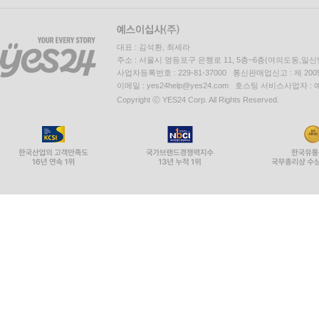
대표 : 김석환, 최세라
주소 : 서울시 영등포구 은행로 11, 5층~6층(여의도동,일신
사업자등록번호 : 229-81-37000 통신판매업신고 : 제 200
이메일 : yes24help@yes24.com 호스팅 서비스사업자 :
Copyright ⓒ YES24 Corp. All Rights Reserved.