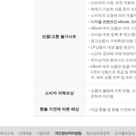
소비자의 사용, 포장 개봉에 
복제가 가능한 상품 등의 포장을 
소비자의 요청에 따라 개별
디지털 컨텐츠인 eBook, 
eBook 대여 상품은 대여 기
모바일 쿠폰 등록 후 취소/환
반품/교환 불가사유
중고상품이 구매확정(자동 
LP상품의 재생 불량 원인이 기
시간의 경과에 의해 재판매가
전자상거래 등에서의 소비자
eBook 세트 상품은 일괄 
1개의 상품으로 취급 및 판매
우, 세트 상품 전부 및 세트
상품의 불량에 의한 반품, 교
소비자 피해보상
준하여 처리됨
환불 지연에 따른 배상
대금 환불 및 환불 지연에 
회사소개
인재채용
이용약관
개인정보처리방침
청소년보호정책
도서홍보안내