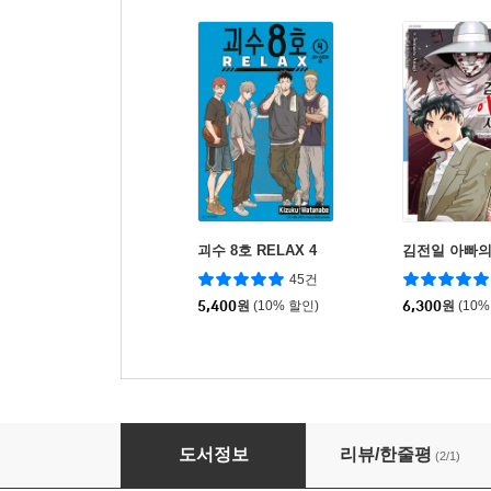
괴수 8호 RELAX 4
김전일 아빠의
45건
5,400
원
(10% 할인)
6,300
원
(10%
워터폴로 4
도서정보
리뷰/한줄평
(2/1)