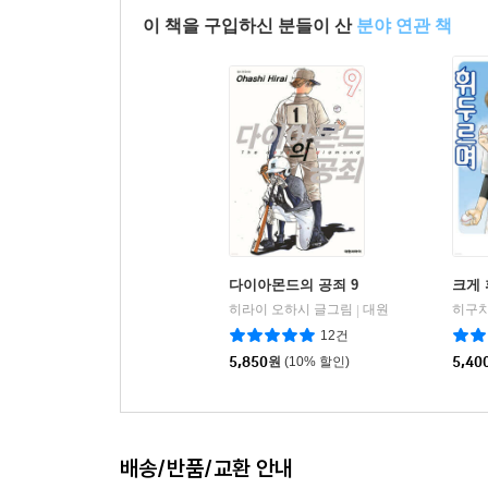
이 책을 구입하신 분들이 산
분야 연관 책
다이아몬드의 공죄 9
크게 
히라이 오하시 글그림
대원
히구치
|
12건
5,850
원
(10% 할인)
5,40
배송/반품/교환 안내