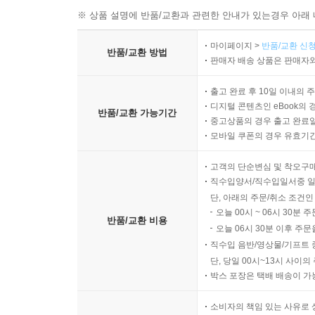
※ 상품 설명에 반품/교환과 관련한 안내가 있는경우 아래 
마이페이지 >
반품/교환 신청
반품/교환 방법
판매자 배송 상품은 판매자와
출고 완료 후 10일 이내의 
디지털 콘텐츠인 eBook의 
반품/교환 가능기간
중고상품의 경우 출고 완료일
모바일 쿠폰의 경우 유효기간(
고객의 단순변심 및 착오구
직수입양서/직수입일서중 일
단, 아래의 주문/취소 조건인
오늘 00시 ~ 06시 30분 
반품/교환 비용
오늘 06시 30분 이후 주문
직수입 음반/영상물/기프트 
단, 당일 00시~13시 사이
박스 포장은 택배 배송이 가
소비자의 책임 있는 사유로 