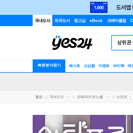
국내도서
외국도서
중고샵
eBook
크레마클럽
C
빠른분야찾기
베스트
신상품
이벤트
바이백
매
웰컴
국내도서
만화/라이트노벨
스포츠