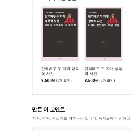
* 제조기 사령탑
* 허언
* 규정
* 세월이 약이다
* 아비+애비
* 20년 후에 만나요
* 가슴속
* 소유물
* 검은 털(짐승)
단역배우 두 자매 성폭
단역배우 두 자매 성폭
력 사건
력 사건
* 비 오는 날에
9,500
원
(5% 할인)
9,500
원
(5% 할인)
* 1초만이라도
* 청와대 탐방
* 눈
* 입맛
만든 이 코멘트
* 명절
저자, 역자, 편집자를 위한 공간입니다. 독자들에게 전하고
* 사진
* 영정사진(보물1호)