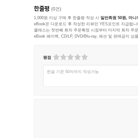
* 최후의 만찬
- 동료지원가 김○○
한줄평
* 어버이날
(0건)
* 신발
이 시집은 말로 다 표현하기 어려운 상실의 시간
1,000원 이상 구매 후 한줄평 작성 시
일반회원 50원, 마니
eBook은 다운로드 후 작성한 리뷰만 YES포인트 지급됩니
* 유튜브 스트리밍
종종 사회 속에서 충분히 이해받지 못하거나 조용히 
클래스는 첫번째 회차 주문확정 시점부터 마지막 회차 주문
* 아프다
단단한 위로를 건넵니다. 곁에서 바라본 장연록 
eBook 페이백, CD/LP, DVD/Blu-ray, 패션 및 판매금
* 기타
전하였습니다. 그 과정에서 쌓아온 진심이 이 시
* 비밀은 없다
바랍니다.
* 아파요 아프다고요
- 서울시자살예방센터 유족지원팀. 박민준
평점
* 코로나19
한글 기준 50자까지 작성가능
* 이상한 일들
* 한마디 말
* 칼보다 무서운 혀
* 부정적인 말
* 목적
* 바람잡이와 사기꾼
* 기생충
* 아무리 울어도