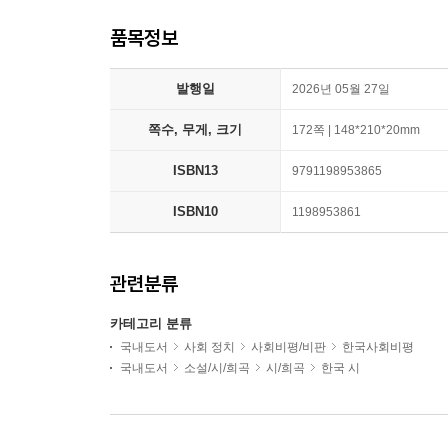
품목정보
발행일
2026년 05월 27일
쪽수, 무게, 크기
172쪽 | 148*210*20mm
ISBN13
9791198953865
ISBN10
1198953861
관련분류
카테고리 분류
국내도서
사회 정치
사회비평/비판
한국사회비평
국내도서
소설/시/희곡
시/희곡
한국 시