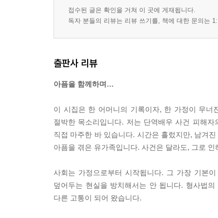
* 한바탕
접수된 글은 확인을 거쳐 이 곳에 게재됩니다.
* 꿈
독자 분들의 리뷰는 리뷰 쓰기를, 책에 대한 문의는 1:
* 설경
* 장례
* 층간 소음
출판사 리뷰
* 정치판
* 돈 잔치
아픔을 함께하며…
* 사랑 2
* 판결문
이 시집은 한 어머니의 기록이자, 한 가정이 무너
* 기다린다
절박한 목소리입니다. 저는 단역배우 사건 피해자
* 꿈꾸면서 기다린다
직접 마주한 바 있습니다. 시간은 흘렀지만, 남겨진
* 슬픈 비
아픔을 겪은 유가족입니다. 사건은 달라도, 그로 
* 불 좀 꺼주세요
* 자식이 없으니 더 춥다
사회는 가정으로부터 시작됩니다. 그 가장 기본이
* 그리운 봄
덮어두는 현실을 방치해서는 안 됩니다. 형사법의
* 강한 바람
다른 고통이 되어 왔습니다.
* 돈 잔치 2