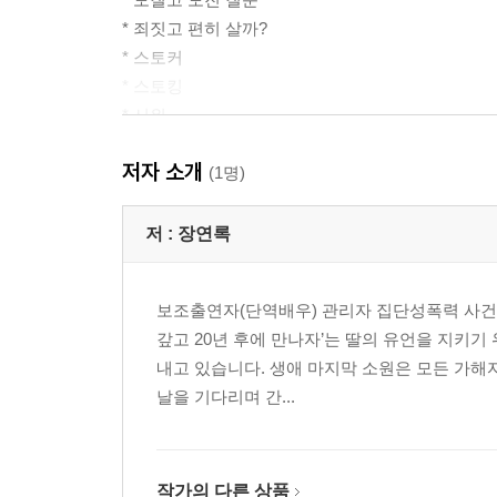
* 죄짓고 편히 살까?
* 스토커
* 스토킹
* 시위
* 성범죄자들
저자 소개
* 죽음
(1명)
* 그리움은 사치인가
* 꿈에선 만난다 나타나신다
저 :
장연록
* 부모와 자식
* 울딸들
보조출연자(단역배우) 관리자 집단성폭력 사건으
* 그리움과 보고픔
갚고 20년 후에 만나자’는 딸의 유언을 지키
* 보물1호 보물2호의 목소리
내고 있습니다. 생애 마지막 소원은 모든 가해
* 사랑
날을 기다리며 간...
* 술
* 함무라비
* 천당과 지옥
* 시그널
작가의 다른 상품