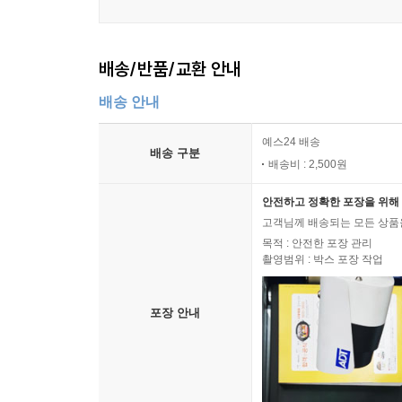
제2부. 혼자 남은 엄마의 생활
배송/반품/교환 안내
* 글쓰기
* 여고 동창 모임
배송 안내
* 부산 모임
* 인생의 총체적 표현
예스24 배송
배송 구분
* 사랑 3
배송비 : 2,500원
* 파
안전하고 정확한 포장을 위해 
* 야쿠르트
고객님께 배송되는 모든 상품을
* 이석증
목적 : 안전한 포장 관리
* 현훈증
촬영범위 : 박스 포장 작업
* 집
* 텀블러
포장 안내
* 뒤웅박
* 토사구팽
* 이사
* 이사 2