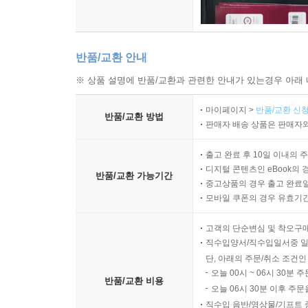
* 세탁기
* 풍부하다
* 욕심
반품/교환 안내
* 모임
※ 상품 설명에 반품/교환과 관련한 안내가 있는경우 아래 
* 17년째 봄(캠프)
* 거룩한 엄마
마이페이지 >
반품/교환 신청
반품/교환 방법
* 산천
판매자 배송 상품은 판매자와
* 비
* 꽃
출고 완료 후 10일 이내의 
디지털 콘텐츠인 eBook의 
* 모종
반품/교환 가능기간
중고상품의 경우 출고 완료일
* 손
모바일 쿠폰의 경우 유효기간(
* 빈손
* 덩그러니
고객의 단순변심 및 착오구
* 웅장한 울산
직수입양서/직수입일서중 일
단, 아래의 주문/취소 조건인
오늘 00시 ~ 06시 30분 
반품/교환 비용
오늘 06시 30분 이후 주문
직수입 음반/영상물/기프트 