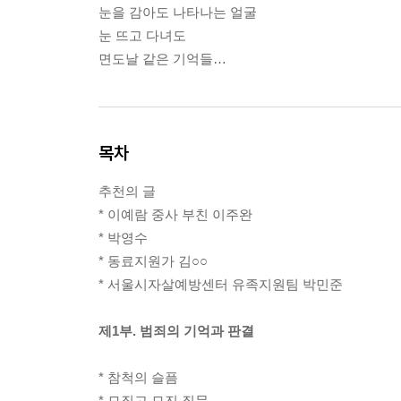
눈을 감아도 나타나는 얼굴
눈 뜨고 다녀도
면도날 같은 기억들…
목차
추천의 글
* 이예람 중사 부친 이주완
* 박영수
* 동료지원가 김○○
* 서울시자살예방센터 유족지원팀 박민준
제1부. 범죄의 기억과 판결
* 참척의 슬픔
* 모질고 모진 질문