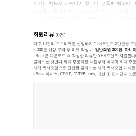
* 울딸들
이제는 반드시 바뀌어야 합니다. 성폭력 범죄에 
* 흐느낌
제도를 만들어야 합니다. 그것이 무너진 가정을 지
* 악마
개인의 슬픔을 넘어 우리 사회가 반드시 응답해야
* 세금
만들어내는 시작이 되기를 바랍니다.
회원리뷰
* 여성가족부
- 이예람 중사 부친, 이주완
(0건)
* 머릿속
매주 10건의 우수리뷰를 선정하여 YES포인트 3만원을 드
* 치매
3,000원 이상 구매 후 리뷰 작성 시
일반회원 300원, 마니아
장연록 선생님과 저와의 인연을 설명하는 데서 “동
eBook은 다운로드 후 작성한 리뷰만 YES포인트 지급됩니
* 손절
인한 고통으로 스스로 세상을 떠난 딸들을 가슴에 
클래스는 첫번째 회차 주문확정 시점부터 마지막 회차 주문
* 유언
너무나도 억울하게 스스로 세상을 등졌지만, 세상의
사락 독서모임으로 진행된 클래스는 사락 독서모임 게시판
* 살아야 하니깐요
eBook 페이백, CD/LP, DVD/Blu-ray, 패션 및 판매금
* 가랑비
지현아! 잘 지내지? 아빠는 오늘도 하늘에 지현이 
* 봄비
- 울딸을 하늘만큼 사랑하는 못난 아빠 박 영 수
* 또렷한 흔적
* 악
이 책은 한 가족의 비극을 넘어 우리 사회가 반드
* 하이에나
내어주신 용기에 깊이 고개 숙입니다. 두 딸을 
* 불가항력은 존재한다
외침입니다. 이 기록이 더 이상의 희생을 막고, 아픔
* 자살(불가항력)
함께 울었습니다. 이 책이 많은 사람들의 마음에 닿