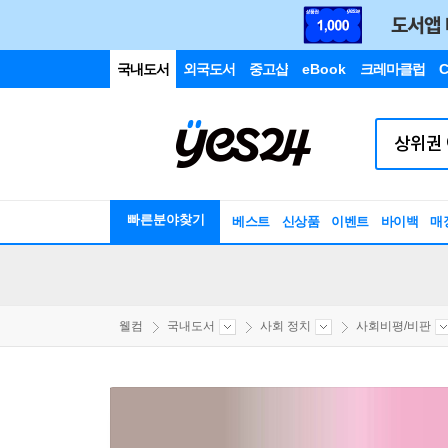
국내도서
외국도서
중고샵
eBook
크레마클럽
C
빠른분야찾기
베스트
신상품
이벤트
바이백
매
웰컴
국내도서
사회 정치
사회비평/비판