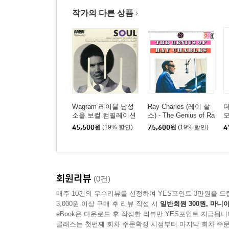
작가의 다른 상품
Wagram 레이블 남성
Ray Charles (레이 찰
더
소울 보컬 컴필레이션
스) - The Genius of Ra
모
(Soul Men) [2LP]
y Charles [SACD Hybri
C
45,500
원
(19% 할인)
75,600
원
(19% 할인)
4
d]
러
회원리뷰
(0건)
매주 10건의 우수리뷰를 선정하여 YES포인트 3만원을 드
3,000원 이상 구매 후 리뷰 작성 시
일반회원 300원, 마니아
eBook은 다운로드 후 작성한 리뷰만 YES포인트 지급됩니
클래스는 첫번째 회차 주문확정 시점부터 마지막 회차 주문