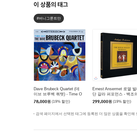
이 상품의 태그
#버니그룬트만
Dave Brubeck Quartet (데
Ernest Ansermet 로열 
이브 브루벡 쿼텟) - Time O
단 갈라 퍼포먼스 - 백조
ut [LP]
호수, 호두까기 인형, 잠
78,000
원
(19% 할인)
299,000
원
(19% 할인)
는 미녀 [5LP 박스 세트]
검색 페이지에서 선택된 태그에 등록된 더 많은 상품을 확인해 