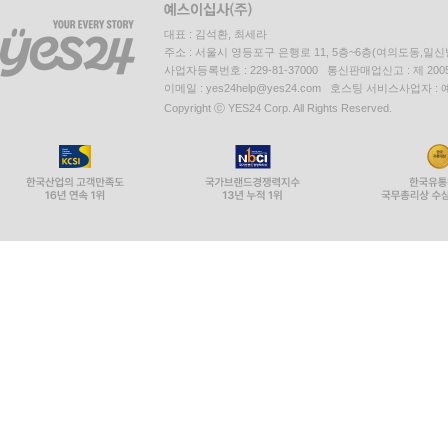
대표 : 김석환, 최세라
주소 : 서울시 영등포구 은행로 11, 5층~6층(여의도동,일신
사업자등록번호 : 229-81-37000 통신판매업신고 : 제 200
이메일 : yes24help@yes24.com 호스팅 서비스사업자 :
Copyright ⓒ YES24 Corp. All Rights Reserved.