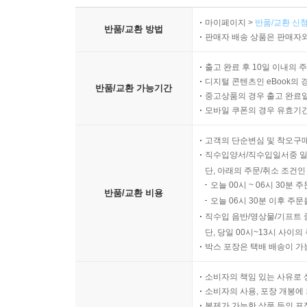
마이페이지 >
반품/교환 신청
반품/교환 방법
판매자 배송 상품은 판매자와
출고 완료 후 10일 이내의 
디지털 콘텐츠인 eBook의 
반품/교환 가능기간
중고상품의 경우 출고 완료일
모바일 쿠폰의 경우 유효기간(
고객의 단순변심 및 착오구
직수입양서/직수입일서중 일
단, 아래의 주문/취소 조건인
오늘 00시 ~ 06시 30분 
반품/교환 비용
오늘 06시 30분 이후 주문
직수입 음반/영상물/기프트 
단, 당일 00시~13시 사이
박스 포장은 택배 배송이 가
소비자의 책임 있는 사유로 
소비자의 사용, 포장 개봉에 
복제가 가능한 상품 등의 포장을 