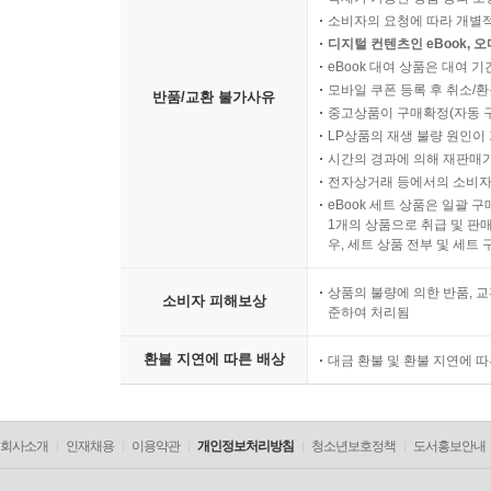
소비자의 요청에 따라 개별
디지털 컨텐츠인 eBook, 
eBook 대여 상품은 대여 기
모바일 쿠폰 등록 후 취소/환
반품/교환 불가사유
중고상품이 구매확정(자동 
LP상품의 재생 불량 원인이 기
시간의 경과에 의해 재판매가
전자상거래 등에서의 소비자
eBook 세트 상품은 일괄 
1개의 상품으로 취급 및 판매
우, 세트 상품 전부 및 세트
상품의 불량에 의한 반품, 교
소비자 피해보상
준하여 처리됨
환불 지연에 따른 배상
대금 환불 및 환불 지연에 
회사소개
인재채용
이용약관
개인정보처리방침
청소년보호정책
도서홍보안내