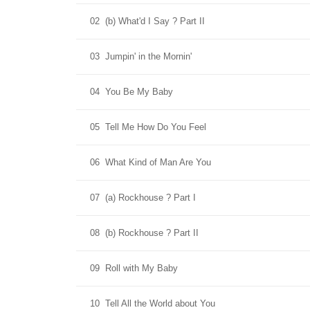
02
(b) What'd I Say ? Part II
03
Jumpin' in the Mornin'
04
You Be My Baby
05
Tell Me How Do You Feel
06
What Kind of Man Are You
07
(a) Rockhouse ? Part I
08
(b) Rockhouse ? Part II
09
Roll with My Baby
10
Tell All the World about You