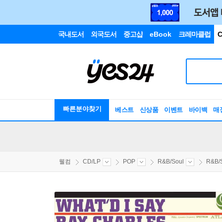
국내도서
외국도서
중고샵
eBook
크레마클럽
C
빠른분야찾기
베스트
신상품
이벤트
바이백
매
웰컴
CD/LP
POP
R&B/Soul
R&B/