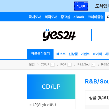
국내도서
외국도서
중고샵
eBook
크레마클럽
C
빠른분야찾기
베스트
신상품
이벤트
바이백
매
웰컴
CD/LP
POP
R&B/Soul
R&B/
R&B/So
CD/LP
상품 (5,161
LP(Vinyl) 전문관