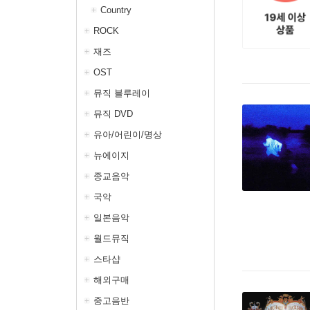
Country
ROCK
재즈
OST
뮤직 블루레이
뮤직 DVD
유아/어린이/명상
뉴에이지
종교음악
국악
일본음악
월드뮤직
스타샵
해외구매
중고음반