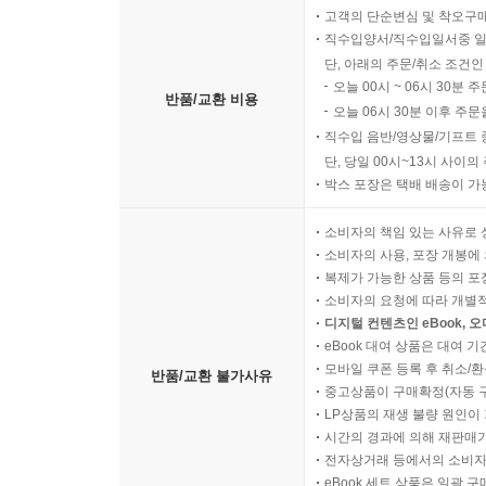
고객의 단순변심 및 착오구
직수입양서/직수입일서중 일
단, 아래의 주문/취소 조건인
오늘 00시 ~ 06시 30분 
반품/교환 비용
오늘 06시 30분 이후 주문
직수입 음반/영상물/기프트 
단, 당일 00시~13시 사이
박스 포장은 택배 배송이 가
소비자의 책임 있는 사유로 
소비자의 사용, 포장 개봉에 
복제가 가능한 상품 등의 포장을 
소비자의 요청에 따라 개별
디지털 컨텐츠인 eBook, 
eBook 대여 상품은 대여 기
모바일 쿠폰 등록 후 취소/환
반품/교환 불가사유
중고상품이 구매확정(자동 
LP상품의 재생 불량 원인이 기
시간의 경과에 의해 재판매가
전자상거래 등에서의 소비자
eBook 세트 상품은 일괄 