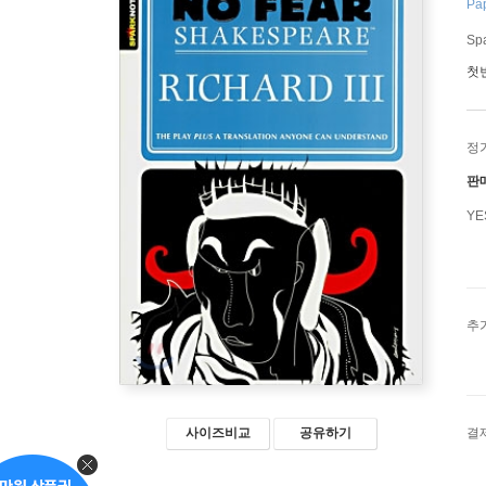
Pap
Spa
첫
정
판
Y
추
사이즈비교
공유하기
결