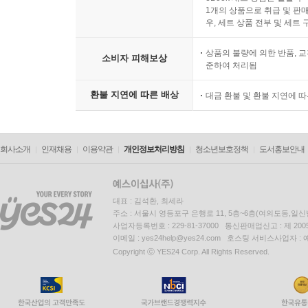
1개의 상품으로 취급 및 판매
우, 세트 상품 전부 및 세트
상품의 불량에 의한 반품, 교
소비자 피해보상
준하여 처리됨
환불 지연에 따른 배상
대금 환불 및 환불 지연에 
회사소개
인재채용
이용약관
개인정보처리방침
청소년보호정책
도서홍보안내
대표 : 김석환, 최세라
주소 : 서울시 영등포구 은행로 11, 5층~6층(여의도동,일신
사업자등록번호 : 229-81-37000 통신판매업신고 : 제 200
이메일 : yes24help@yes24.com 호스팅 서비스사업자 :
Copyright ⓒ YES24 Corp. All Rights Reserved.