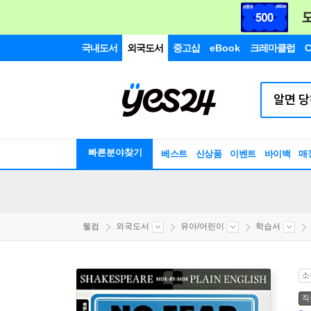
국내도서
외국도서
중고샵
eBook
크레마클럽
C
빠른분야찾기
베스트
신상품
이벤트
바이백
매
웰컴
외국도서
유아/어린이
학습서
소
직