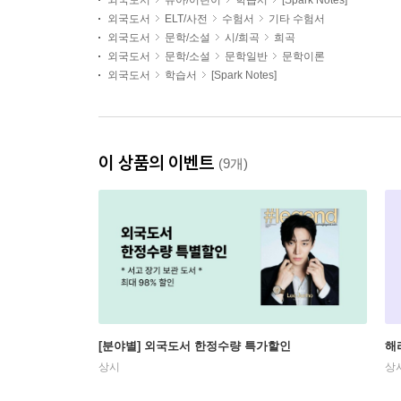
외국도서
유아/어린이
학습서
[Spark Notes]
외국도서
ELT/사전
수험서
기타 수험서
외국도서
문학/소설
시/희곡
희곡
외국도서
문학/소설
문학일반
문학이론
외국도서
학습서
[Spark Notes]
이 상품의 이벤트
(9개)
[분야별] 외국도서 한정수량 특가할인
해
상시
상