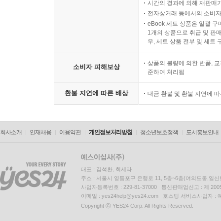
시간의 경과에 의해 재판매가
전자상거래 등에서의 소비자
eBook 세트 상품은 일괄 
1개의 상품으로 취급 및 판매
우, 세트 상품 전부 및 세트
상품의 불량에 의한 반품, 교
소비자 피해보상
준하여 처리됨
환불 지연에 따른 배상
대금 환불 및 환불 지연에 
회사소개
인재채용
이용약관
개인정보처리방침
청소년보호정책
도서홍보안내
대표 : 김석환, 최세라
주소 : 서울시 영등포구 은행로 11, 5층~6층(여의도동,일신
사업자등록번호 : 229-81-37000 통신판매업신고 : 제 200
이메일 : yes24help@yes24.com 호스팅 서비스사업자 :
Copyright ⓒ YES24 Corp. All Rights Reserved.