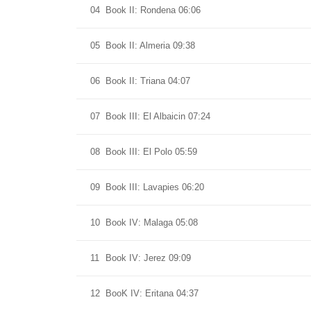
04
Book II: Rondena 06:06
05
Book II: Almeria 09:38
06
Book II: Triana 04:07
07
Book III: El Albaicin 07:24
08
Book III: El Polo 05:59
09
Book III: Lavapies 06:20
10
Book IV: Malaga 05:08
11
Book IV: Jerez 09:09
12
BooK IV: Eritana 04:37