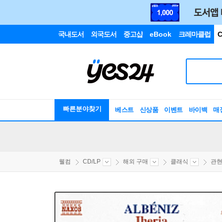
국내도서
외국도서
중고샵
eBook
크레마클럽
C
빠른분야찾기
베스트
신상품
이벤트
바이백
매
웰컴
CD/LP
해외 구매
클래식
관현