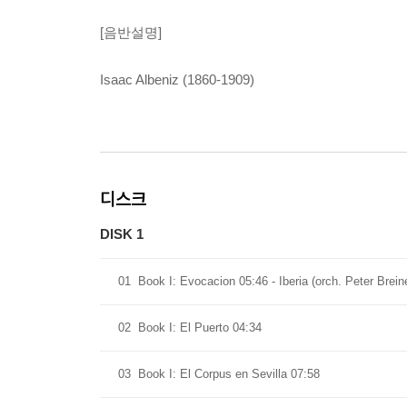
[음반설명]
Isaac Albeniz (1860-1909)
디스크
DISK 1
01
Book I: Evocacion 05:46 - Iberia (orch. Peter Brein
02
Book I: El Puerto 04:34
03
Book I: El Corpus en Sevilla 07:58