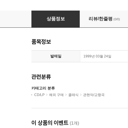
알비니즈 : 이베리아 (관현악반) (Albeniz : Iberia (Or
상품정보
리뷰/한줄평
(0/0)
품목정보
발매일
1999년 03월 24일
관련분류
카테고리 분류
CD/LP
해외 구매
클래식
관현악/교향곡
이 상품의 이벤트
(1개)