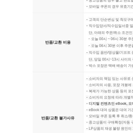
중고상품의 경우 출고 완료일
모바일 쿠폰의 경우 유효기간(
고객의 단순변심 및 착오구
직수입양서/직수입일서중 일
단, 아래의 주문/취소 조건인
오늘 00시 ~ 06시 30분 
반품/교환 비용
오늘 06시 30분 이후 주문
직수입 음반/영상물/기프트 
단, 당일 00시~13시 사이
박스 포장은 택배 배송이 가
소비자의 책임 있는 사유로 
소비자의 사용, 포장 개봉에 
복제가 가능한 상품 등의 포장을 
소비자의 요청에 따라 개별
디지털 컨텐츠인 eBook, 
eBook 대여 상품은 대여 기
모바일 쿠폰 등록 후 취소/환
반품/교환 불가사유
중고상품이 구매확정(자동 
LP상품의 재생 불량 원인이 기