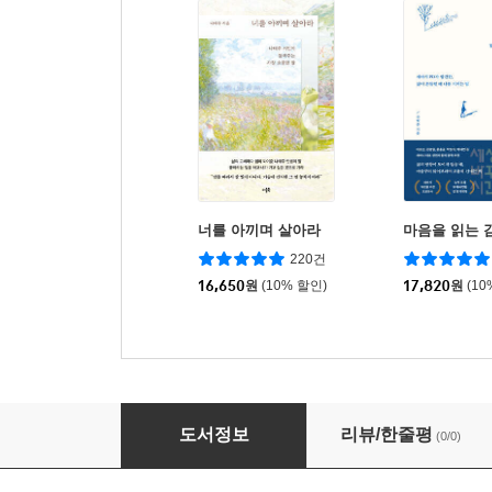
너를 아끼며 살아라
마음을 읽는 
220건
16,650
원
(10% 할인)
17,820
원
(10
불교상담 사례 이야기
도서정보
리뷰/한줄평
(0/0)