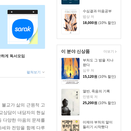
수심결과 마음공부
법상 저
18,000
원
(10% 할인)
이 분야 신상품
더보기
꾸준하게 독서모임
부처도 그 밤을 지나
왔다
심우 저
펼쳐보기
15,120
원
(10% 할인)
열반, 죽음의 기록
민병욱 저
25,200
원
(10% 할인)
 불교가 삶의 근원적 고
불교상담이 내담자의 현실
 등 다양한 마음의 문제를
이제야 부처의 말이
들리기 시작했다
자세와 전망을 함께 다루