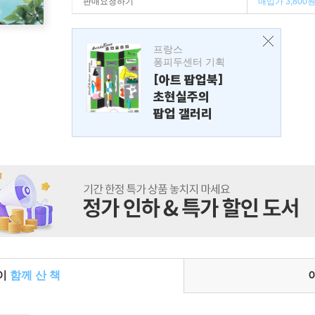
판매요청하기
매입가 3,800
프랑스
퐁피두센터 기획
[아트 팝업북]
초현실주의
팝업 갤러리
들이
함께 산 책