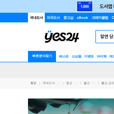
국내도서
외국도서
중고샵
eBook
크레마클럽
C
빠른분야찾기
베스트
신상품
이벤트
바이백
매
웰컴
국내도서
종교
불교
불교 교리/