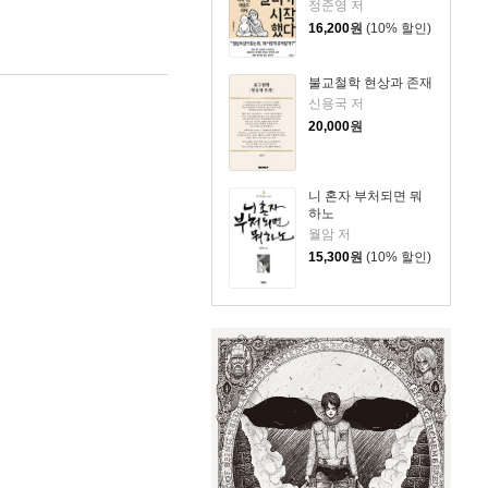
정준영 저
16,200
원
(10% 할인)
불교철학 현상과 존재
신용국 저
20,000
원
니 혼자 부처되면 뭐
하노
월암 저
15,300
원
(10% 할인)