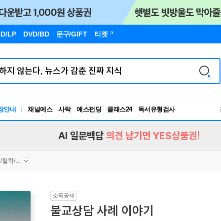
D/LP
DVD/BD
문구
/GIFT
티켓
독서유형검사
장안내
채널예스
사락
예스펀딩
클래스24
RBTI Lab
독서유형검사
AI 일문백답
의견 남기면 YES상품권!
철학/...
소득공제
불교상담 사례 이야기