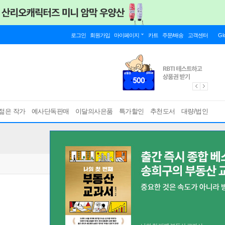
로그인
회원가입
마이페이지
카트
주문/배송
고객센터
Gl
젊은 작가
예사단독판매
이달의사은품
특가할인
추천도서
대량/법인