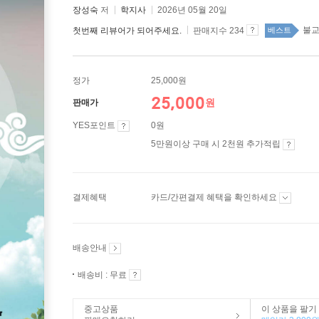
장성숙
저
학지사
2026년 05월 20일
불교 
첫번째 리뷰어가 되어주세요.
판매지수 234
베스트
정가
25,000원
25,000
원
판매가
YES포인트
0원
5만원이상 구매 시 2천원 추가적립
결제혜택
카드/간편결제 혜택을 확인하세요
배송안내
배송비 : 무료
중고상품
이 상품을 팔기