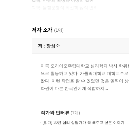
철학: 사유의 확장과 이성의 발전
과학: 물질문명의 혁신과 삶의 변화
03 현대 사회 문제의 해결 방안
저자 소개
불교 가치에 대한 예견
(1명)
대안으로 불교 부상
저 :
장성숙
04 부처님의 가르침에 대한 이해
불교의 전파
미국 오하이오주립대학교 심리학과 박사 학위
불교의 핵심 가르침
으로 활동하고 있다. 가톨릭대학교 대학교수로 
불교 윤리의 사회적 실천
왔다. 이런 작업을 할 수 있었던 것은 일찍이 
화권이 다른 한국인에게 적합하지...
05 심리치료 및 상담
근대의 심리치료
현대의 주요 접근
작가와 인터뷰
(1개)
06 불교상담의 필요성
[읽다]
30년 심리 상담가가 꼭 해주고 싶은 이야기
불교와 심리치료의 융합