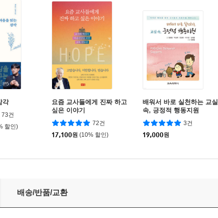
감각
요즘 교사들에게 진짜 하고
배워서 바로 실천하는 교실
싶은 이야기
속, 긍정적 행동지원
73건
72건
3건
% 할인)
17,100
원
(10% 할인)
19,000
원
배송/반품/교환