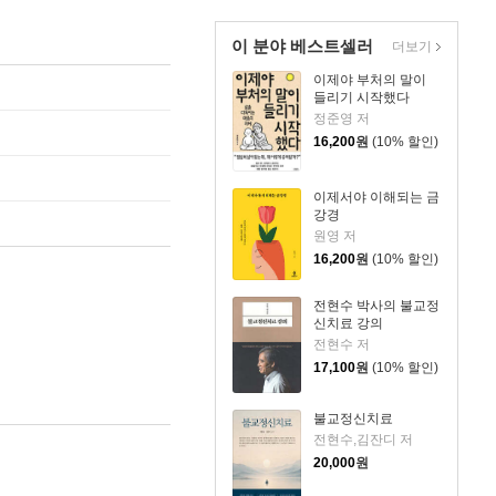
이 분야 베스트셀러
더보기
이제야 부처의 말이
들리기 시작했다
정준영 저
16,200
원
(10% 할인)
이제서야 이해되는 금
강경
원영 저
16,200
원
(10% 할인)
전현수 박사의 불교정
신치료 강의
전현수 저
17,100
원
(10% 할인)
불교정신치료
전현수,김잔디 저
20,000
원