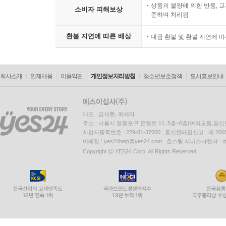
상품의 불량에 의한 반품, 교
소비자 피해보상
준하여 처리됨
환불 지연에 따른 배상
대금 환불 및 환불 지연에 
회사소개
인재채용
이용약관
개인정보처리방침
청소년보호정책
도서홍보안내
대표 : 김석환, 최세라
주소 : 서울시 영등포구 은행로 11, 5층~6층(여의도동,일신
사업자등록번호 : 229-81-37000 통신판매업신고 : 제 200
이메일 : yes24help@yes24.com 호스팅 서비스사업자 :
Copyright ⓒ YES24 Corp. All Rights Reserved.