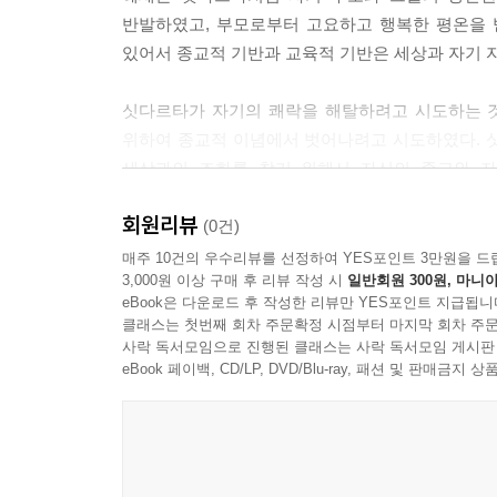
반발하였고, 부모로부터 고요하고 행복한 평온을 
있어서 종교적 기반과 교육적 기반은 세상과 자기 자
싯다르타가 자기의 쾌락을 해탈하려고 시도하는 것
위하여 종교적 이념에서 벗어나려고 시도하였다. 
세상과의 조화를 찾기 위해서 자신의 종교와 자
윤회한다는 사실, 삼라만상이 모든 다른 것의 한 
회원리뷰
더 잘 설명해 주는 신앙에 대한 재구성을 통해서 조
(0건)
매주 10건의 우수리뷰를 선정하여 YES포인트 3만원을 드
3,000원 이상 구매 후 리뷰 작성 시
일반회원 300원, 마니아
eBook은 다운로드 후 작성한 리뷰만 YES포인트 지급됩니
클래스는 첫번째 회차 주문확정 시점부터 마지막 회차 주문
사락 독서모임으로 진행된 클래스는 사락 독서모임 게시판
eBook 페이백, CD/LP, DVD/Blu-ray, 패션 및 판매금