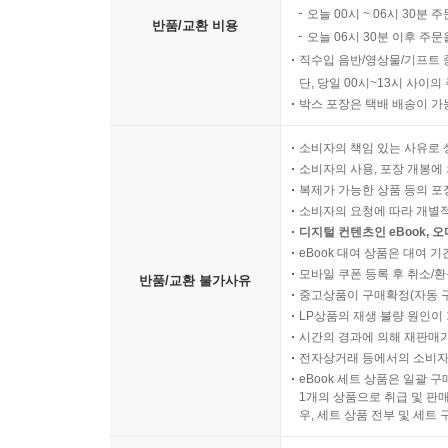
오늘 00시 ~ 06시 30분 
반품/교환 비용
오늘 06시 30분 이후 주문
직수입 음반/영상물/기프트 
단, 당일 00시~13시 사이
박스 포장은 택배 배송이 가
소비자의 책임 있는 사유로 
소비자의 사용, 포장 개봉에 
복제가 가능한 상품 등의 포장을 
소비자의 요청에 따라 개별
디지털 컨텐츠인 eBook, 
eBook 대여 상품은 대여 기
모바일 쿠폰 등록 후 취소/환
반품/교환 불가사유
중고상품이 구매확정(자동 
LP상품의 재생 불량 원인이 기
시간의 경과에 의해 재판매가
전자상거래 등에서의 소비자
eBook 세트 상품은 일괄 
1개의 상품으로 취급 및 판매
우, 세트 상품 전부 및 세트