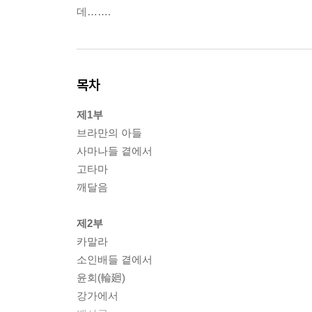
데…….
목차
제1부
브라만의 아들
사마나들 곁에서
고타마
깨달음
제2부
카말라
소인배들 곁에서
윤회(輪廻)
강가에서