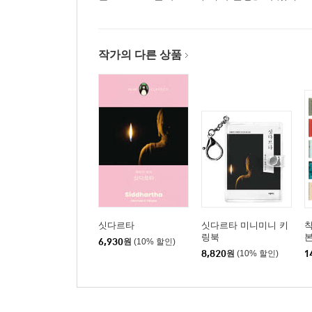
작가의 다른 상품
싯다르타
싯다르타 미니미니 키
착
링북
본
6,930
원
(10% 할인)
8,820
원
(10% 할인)
1