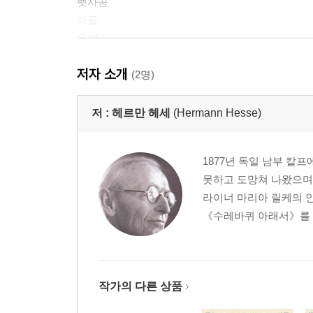
뱃사공
아들
옴(唵)
고빈다
저자 소개
(2명)
작품 해설
작가 연보
저 :
헤르만 헤세
(Hermann Hesse)
1877년 독일 남부 칼
못하고 도망쳐 나왔으며
라이너 마리아 릴케의 인
《수레바퀴 아래서》를 출
작가의 다른 상품