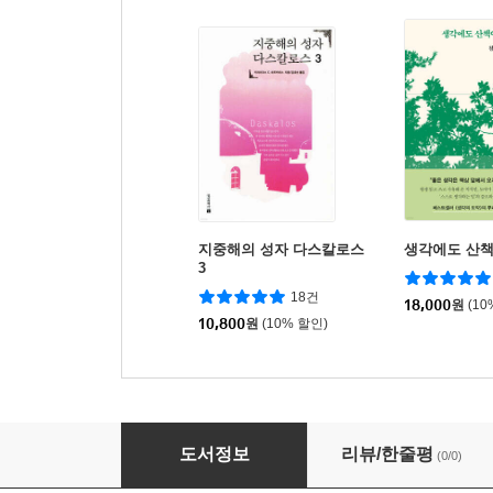
지중해의 성자 다스칼로스
생각에도 산
3
18건
18,000
원
(10
10,800
원
(10% 할인)
초판본 싯다르타 미니미니 키링북
도서정보
리뷰/한줄평
(0/0)