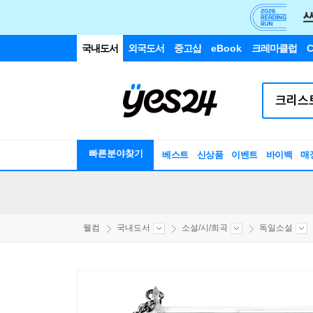
국내도서
외국도서
중고샵
eBook
크레마클럽
C
빠른분야찾기
베스트
신상품
이벤트
바이백
매
웰컴
국내도서
소설/시/희곡
독일소설