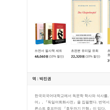
쓰면서 필사책 세트
초판본 유리알 유희
초
호
48,060
원
(10% 할인)
22,320
원
(10% 할인)
3
역 :
박진권
한국외국어대학교에서 독문학 학사와 석사를, 
어』, 『독일어회화사전』을 집필했다. 번역서
른스트 호프만의 『호두까기 인형』이 있다.