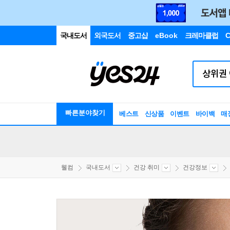
국내도서
외국도서
중고샵
eBook
크레마클럽
C
빠른분야찾기
베스트
신상품
이벤트
바이백
매
웰컴
국내도서
건강 취미
건강정보