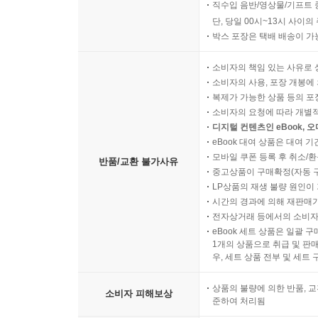
직수입 음반/영상물/기프트 
단, 당일 00시~13시 사이
박스 포장은 택배 배송이 가
소비자의 책임 있는 사유로 
소비자의 사용, 포장 개봉에 
복제가 가능한 상품 등의 포장을 
소비자의 요청에 따라 개별
디지털 컨텐츠인 eBook, 
eBook 대여 상품은 대여 기
모바일 쿠폰 등록 후 취소/환
반품/교환 불가사유
중고상품이 구매확정(자동 
LP상품의 재생 불량 원인이 기
시간의 경과에 의해 재판매가
전자상거래 등에서의 소비자
eBook 세트 상품은 일괄 
1개의 상품으로 취급 및 판매
우, 세트 상품 전부 및 세트
상품의 불량에 의한 반품, 교
소비자 피해보상
준하여 처리됨