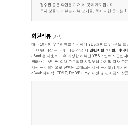
얼굴을 받쳐주는 보이지 않는 구조
접수된 글은 확인을 거쳐 이 곳에 게재됩니다.
윤곽을 결정하는 요소들
독자 분들의 리뷰는 리뷰 쓰기를, 책에 대한 문의는 1:
진짜 변화는 손으로부터 시작
손으로 만드는 얼굴 변화의 힘
회원리뷰
(0건)
Chpter IV. 얼굴형은 어떻게 만들어지는가
매주 10건의 우수리뷰를 선정하여 YES포인트 3만원을 드
살아있는 얼굴뼈
3,000원 이상 구매 후 리뷰 작성 시
일반회원 300원, 마니아
두개골이 만드는 인상
eBook은 다운로드 후 작성한 리뷰만 YES포인트 지급됩니
작은얼굴과 큰얼굴
클래스는 첫번째 회차 주문확정 시점부터 마지막 회차 주문
얼굴 생체역학
사락 독서모임으로 진행된 클래스는 사락 독서모임 게시판
eBook 페이백, CD/LP, DVD/Blu-ray, 패션 및 판매금
Chpter V. 머리모양과 얼굴
머리와 골반이 만드는 얼굴의 균형
얼굴리프팅
머리 뒤에서 시작되는 얼굴
뒷통수뼈 매커니즘
Chpter VI. 손으로 되돌리는 얼굴윤곽