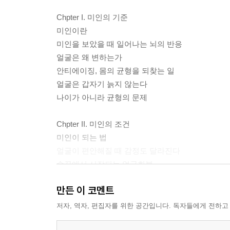
Chpter I. 미인의 기준
미인이란
미인을 보았을 때 일어나는 뇌의 반응
얼굴은 왜 변하는가
안티에이징, 몸의 균형을 되찾는 일
얼굴은 갑자기 늙지 않는다
나이가 아니라 균형의 문제
Chpter II. 미인의 조건
미인이 되는 법
얼굴이 편안해질 때 감정도 달라진다
손끝에서 시작되는 얼굴회복
윤곽 회복이 자존감으로 이어지는 이유
만든 이 코멘트
나를 바라보는 시간의 가치
저자, 역자, 편집자를 위한 공간입니다. 독자들에게 전하고
Chpter III. 얼굴 윤곽의 비밀