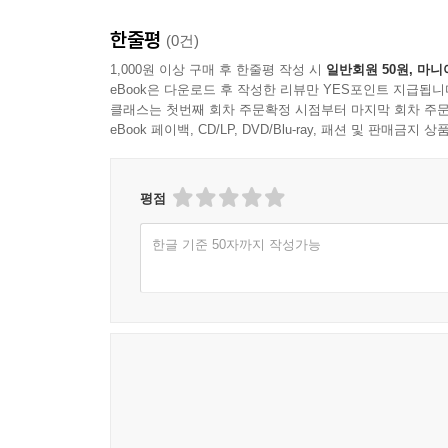
왜 손이어야 하는가
한줄평
(0건)
기계와 수술이 대신할 수 없는 것
1,000원 이상 구매 후 한줄평 작성 시
일반회원 50원, 마니
되돌리는 힘은 얼굴 안에 있다
eBook은 다운로드 후 작성한 리뷰만 YES포인트 지급됩니
세게 누르지 않아도 변화는 시작된다
클래스는 첫번째 회차 주문확정 시점부터 마지막 회차 주문
eBook 페이백, CD/LP, DVD/Blu-ray, 패션 및 판매금
Chpter VII. 얼굴 부위별 윤곽회복 테크닉
얼굴의 시작점은 이마
평점
이마 균형 회복 프로세스
가장 오해 받는 광대
한글 기준 50자까지 작성가능
광대 균형 회복 프로세스
인상을 결정하는 중심은 아래턱
아래턱 균형 회복 프로세스
부위별 셀프테크닉
Chpter VIII. 윤곽을 오래 유지하는 방법
다시 무너지지 않게 하는 습관
얼굴 윤곽을 망치는 일상 동작