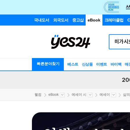
국내도서
외국도서
중고샵
eBook
크레마클럽
C
빠른분야찾기
베스트
신상품
이벤트
바이백
매
20
웰컴
eBook
에세이 시
에세이
삶의 