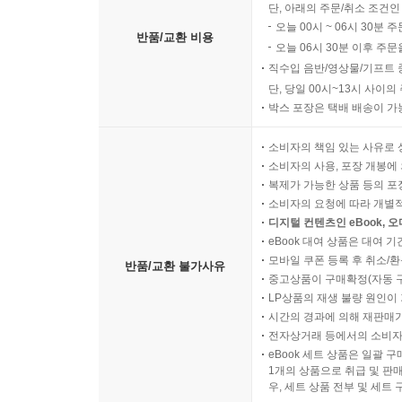
단, 아래의 주문/취소 조건인
오늘 00시 ~ 06시 30분 
반품/교환 비용
오늘 06시 30분 이후 주문
직수입 음반/영상물/기프트 
단, 당일 00시~13시 사이
박스 포장은 택배 배송이 가
소비자의 책임 있는 사유로 
소비자의 사용, 포장 개봉에 
복제가 가능한 상품 등의 포장을 
소비자의 요청에 따라 개별
디지털 컨텐츠인 eBook, 
eBook 대여 상품은 대여 기
모바일 쿠폰 등록 후 취소/환
반품/교환 불가사유
중고상품이 구매확정(자동 
LP상품의 재생 불량 원인이 기
시간의 경과에 의해 재판매가
전자상거래 등에서의 소비자
eBook 세트 상품은 일괄 
1개의 상품으로 취급 및 판매
우, 세트 상품 전부 및 세트