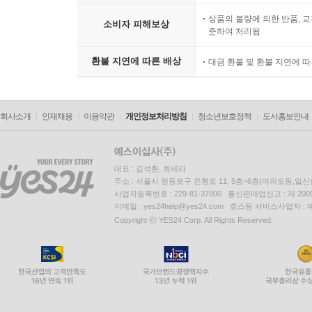
상품의 불량에 의한 반품, 교
소비자 피해보상
준하여 처리됨
환불 지연에 따른 배상
대금 환불 및 환불 지연에 
회사소개
인재채용
이용약관
개인정보처리방침
청소년보호정책
도서홍보안내
대표 : 김석환, 최세라
주소 : 서울시 영등포구 은행로 11, 5층~6층(여의도동,일신
사업자등록번호 : 229-81-37000 통신판매업신고 : 제 200
이메일 : yes24help@yes24.com 호스팅 서비스사업자 :
Copyright ⓒ YES24 Corp. All Rights Reserved.