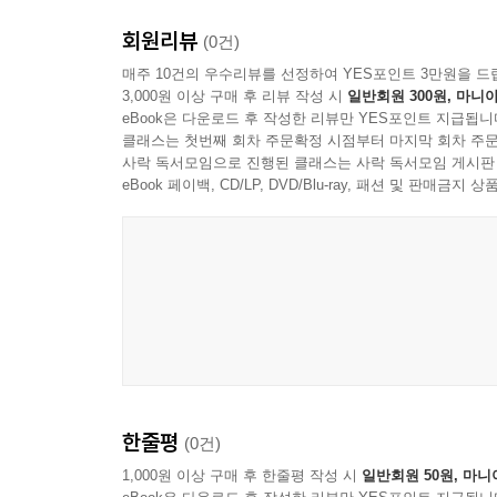
핑계는 발목에 채우는 모래주머니라며 변명 뒤에 
회원리뷰
잔소리와는 궤를 달리한다. 3장에서 지적하듯, 생
(0건)
발을 움직여 창구 앞으로 걸어가 사인을 해야 인생의
매주 10건의 우수리뷰를 선정하여 YES포인트 3만원을 드
3,000원 이상 구매 후 리뷰 작성 시
일반회원 300원, 마니아
eBook은 다운로드 후 작성한 리뷰만 YES포인트 지급됩니
이 책은 단순히 "다 잘 될 거다"라는 무책임한 위
클래스는 첫번째 회차 주문확정 시점부터 마지막 회차 주문
하나뿐임을 상기시키며, 타인의 입술에서 로그아웃하
사락 독서모임으로 진행된 클래스는 사락 독서모임 게시판
eBook 페이백, CD/LP, DVD/Blu-ray, 패션 및 판매금
길이 보이지 않아 방황하는 청춘들, 완벽주의에 지
배짱과 최고의 치트키가 되어줄 것이다. 책장을 덮는
한줄평
(0건)
1,000원 이상 구매 후 한줄평 작성 시
일반회원 50원, 마니