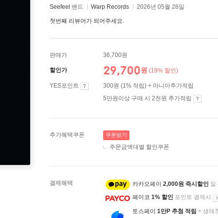
Seefeel
밴드
Warp Records
2026년 05월 28일
첫번째 리뷰어가 되어주세요.
판매가
36,700원
29,700
원
할인가
(19% 할인)
YES포인트
300원 (1% 적립) + 마니아추가적립
5만원이상 구매 시 2천원 추가적립
추가혜택쿠폰
쿠폰받기
주문금액대별 할인쿠폰
결제혜택
카카오페이
2,000원 즉시할인
일
페이코
1% 할인
포인트 결제시
토스페이
1만P 추첨 적립
+ 생애