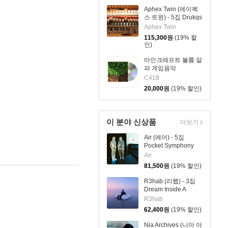
Aphex Twin (에이펙
스 트윈) - 5집 Drukqs
[4LP]
Aphex Twin
115,300
원
(19% 할
인)
마인크래프트 볼륨 알
파 게임음악
(Minecraft Volume
C418
Alpha OST by C418)
20,000
원
(19% 할인)
이 분야 신상품
더보기
Air (에어) - 5집
Pocket Symphony
[클리어 컬러 2LP]
Air
81,500
원
(19% 할인)
R3hab (리햅) - 3집
Dream Inside A
Dream [마블 컬러 LP]
R3hab
62,400
원
(19% 할인)
Nia Archives (니아 아