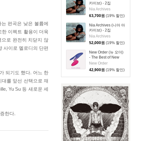
카이브) - 2집
Emotional Junglist
Nia Archives
[블랙 & 화이트 마블
63,700
원
(19% 할인)
컬러 LP]
부유하는 편곡은 낮은 볼륨에
Nia Archives (니아 아
카이브) - 2집
교한 이펙트 활용이 더욱
Emotional Junglist
Nia Archives
역으로 완전히 치닫지 않
[LP]
52,000
원
(19% 할인)
잔향 사이로 멜로디의 단편
New Order (뉴 오더)
- The Best of New
Order
New Order
42,900
원
(19% 할인)
 되기도 했다. 어느 한
시대를 앞선 선택으로 재
, Yu Su 등 새로운 세
입증한다.