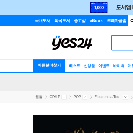
국내도서
외국도서
중고샵
eBook
크레마클럽
C
빠른분야찾기
베스트
신상품
이벤트
바이백
매
웰컴
CD/LP
POP
Electronica/Tec...