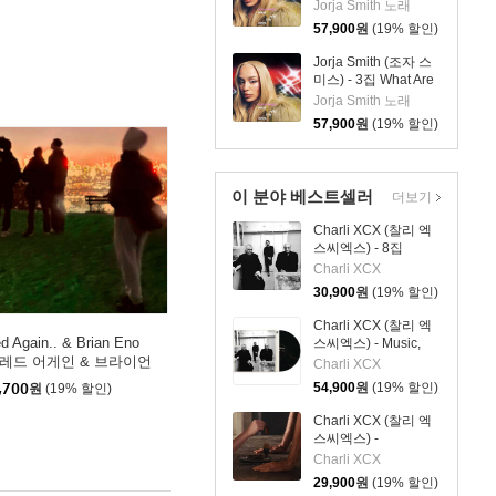
The Odds [심플 오렌
Jorja Smith 노래
지 컬러 LP]
57,900
원
(19% 할인)
Jorja Smith (조자 스
미스) - 3집 What Are
The Odds [심플 바이
Jorja Smith 노래
올렛 컬러 LP]
57,900
원
(19% 할인)
이 분야 베스트셀러
더보기
Charli XCX (찰리 엑
스씨엑스) - 8집
Music, Fashion, Film
Charli XCX
30,900
원
(19% 할인)
Charli XCX (찰리 엑
d Again.. & Brian Eno
스씨엑스) - Music,
프레드 어게인 & 브라이언
Fashion, Film [LP]
Charli XCX
) - Secret Life
54,900
원
(19% 할인)
,700
원
(19% 할인)
Charli XCX (찰리 엑
스씨엑스) -
Wuthering Heights
Charli XCX
29,900
원
(19% 할인)