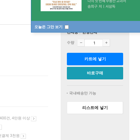
오늘은 그만 보기
판매중
한정판매
수량
카트에 넣기
바로구매
국내배송만 가능
리스트에 넣기
 400건, 4만원 이상
첫결제 3천원