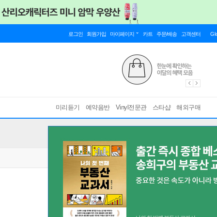
로그인
회원가입
마이페이지
카트
주문/배송
고객센터
Gl
미리듣기
예약음반
Vinyl전문관
스타샵
해외구매