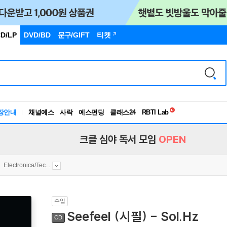
D/LP
DVD/BD
문구
/GIFT
티켓
독서유형검사
장안내
채널예스
사락
예스펀딩
클래스24
RBTI Lab
독서유형검사
크클 심야 독서 모임
OPEN
Electronica/Tec...
수입
Seefeel (시필) - Sol.Hz
CD