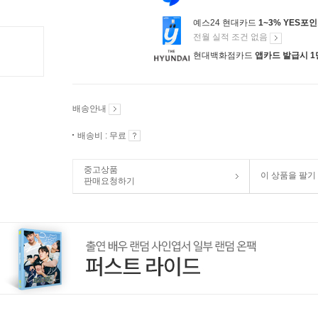
예스24 현대카드
1~3% YES포
전월 실적 조건 없음
현대백화점카드
앱카드 발급시 1
배송안내
배송비 : 무료
중고상품
이 상품을 팔기
판매요청하기