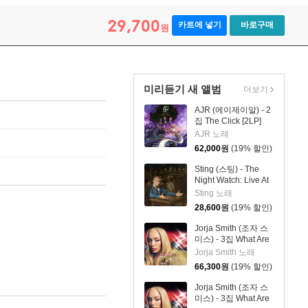
29,700
카트에 넣기
바로구매
원
미리듣기 새 앨범
더보기
AJR (에이제이알) - 2
집 The Click [2LP]
AJR 노래
62,000
원
(19% 할인)
Sting (스팅) - The
Night Watch: Live At
The Rijksmuseum
Sting 노래
28,600
원
(19% 할인)
Jorja Smith (조자 스
미스) - 3집 What Are
The Odds [스플래터
Jorja Smith 노래
컬러 LP]
66,300
원
(19% 할인)
Jorja Smith (조자 스
미스) - 3집 What Are