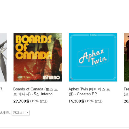
7.
Boards of Canada (보즈 오
Aphex Twin (에이펙스 트
Fre
브 캐나다) - 5집 Inferno
윈) - Cheetah EP
(
이노
29,700
원
(19% 할인)
14,300
원
(19% 할인)
28
보세요.
전체보기