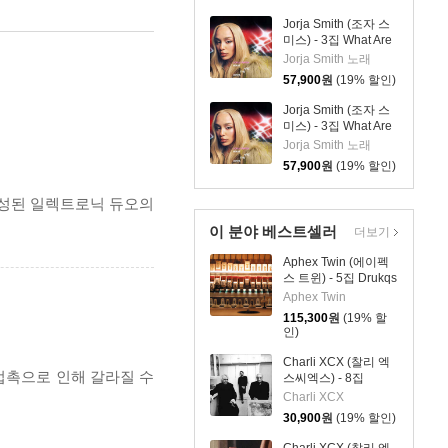
Jorja Smith (조자 스
미스) - 3집 What Are
The Odds [심플 오렌
Jorja Smith 노래
지 컬러 LP]
57,900
원
(19% 할인)
Jorja Smith (조자 스
미스) - 3집 What Are
The Odds [심플 바이
Jorja Smith 노래
올렛 컬러 LP]
57,900
원
(19% 할인)
로 구성된 일렉트로닉 듀오의
이 분야 베스트셀러
더보기
Aphex Twin (에이펙
스 트윈) - 5집 Drukqs
[4LP]
Aphex Twin
115,300
원
(19% 할
인)
Charli XCX (찰리 엑
 접촉으로 인해 갈라질 수
스씨엑스) - 8집
Music, Fashion, Film
Charli XCX
30,900
원
(19% 할인)