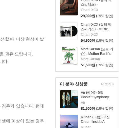
Charli XCX (찰리 엑
스씨엑스) -
Wuthering Heights
Charli XCX
29,900
원
(19% 할인)
Charli XCX (찰리 엑
스씨엑스) - Music,
Fashion, Film [LP]
Charli XCX
재생할 때 이상 현상이 발
54,900
원
(19% 할인)
Mort Garson (모트 가
을 권유 드립니다.
슨) - Mother Earth's
Plantasia [멀티 에코
Mort Garson
니다.
컬러 LP]
51,500
원
(19% 할인)
이 분야 신상품
더보기
Air (에어) - 5집
Pocket Symphony
[클리어 컬러 2LP]
Air
 경우가 있습니다. 턴테
81,500
원
(19% 할인)
R3hab (리햅) - 3집
 재생에 이상이 있는 경우
Dream Inside A
Dream [마블 컬러 LP]
R3hab