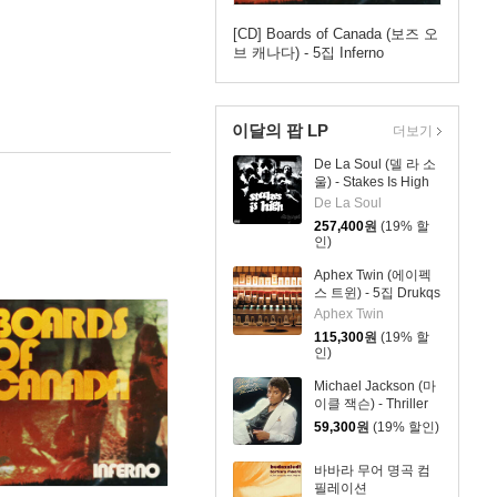
[CD] Boards of Canada (보즈 오
브 캐나다) - 5집 Inferno
이달의 팝 LP
더보기
De La Soul (델 라 소
울) - Stakes Is High
[컬러 4LP]
De La Soul
257,400
원
(19% 할
인)
Aphex Twin (에이펙
스 트윈) - 5집 Drukqs
[4LP]
Aphex Twin
115,300
원
(19% 할
인)
Michael Jackson (마
이클 잭슨) - Thriller
[레드 앤 블랙 마블
59,300
원
(19% 할인)
LP]
바바라 무어 명곡 컴
필레이션