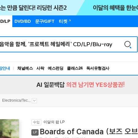
D/LP
DVD/BD
문구
/GIFT
티켓
장안내
채널예스
사락
예스펀딩
클래스24
독서유형검사
RBTI Lab
독서유형검사
AI 일문백답
의견 남기면 YES상품권!
Electronica/Tec...
이달의 팝 LP
수입
Boards of Canada (보즈 오브
LP