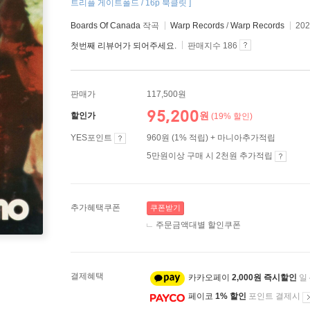
트리플 게이트폴드 / 16p 북클릿 ]
Boards Of Canada
작곡
Warp Records
/
Warp Records
20
첫번째 리뷰어가 되어주세요.
판매지수 186
판매가
117,500원
95,200
원
할인가
(19% 할인)
YES포인트
960원 (1% 적립) + 마니아추가적립
5만원이상 구매 시 2천원 추가적립
추가혜택쿠폰
쿠폰받기
주문금액대별 할인쿠폰
결제혜택
카카오페이
2,000원 즉시할인
일
페이코
1% 할인
포인트 결제시