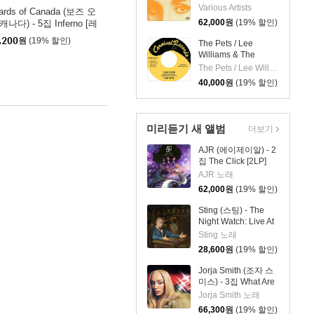
(Bedazzled! Barbara
Various Artists
ards of Canada (보즈 오
Moore TV, Film And
62,000
원
(19% 할인)
캐나다) - 5집 Inferno [레
Studio Work 1965–
컬러 2LP]
81) [2LP]
,200
원
(19% 할인)
The Pets / Lee
Williams & The
Cymbals - I Say
The Pets / Lee Williams & The Cymbals
Yeah / It's Everything
40,000
원
(19% 할인)
About You I Love [7
인치 Vinyl]
미리듣기 새 앨범
더보기
AJR (에이제이알) - 2
집 The Click [2LP]
AJR 노래
62,000
원
(19% 할인)
Sting (스팅) - The
Night Watch: Live At
The Rijksmuseum
Sting 노래
28,600
원
(19% 할인)
Jorja Smith (조자 스
미스) - 3집 What Are
The Odds [스플래터
Jorja Smith 노래
컬러 LP]
66,300
원
(19% 할인)