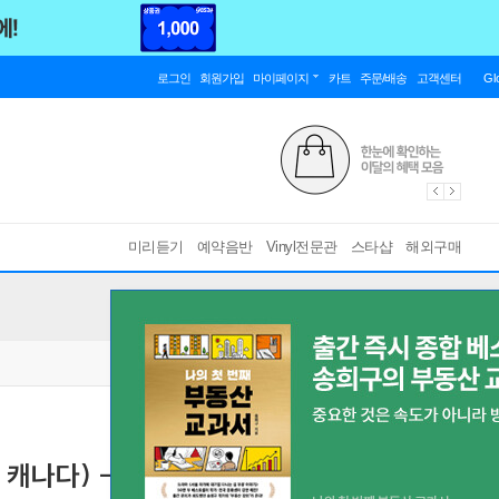
로그인
회원가입
마이페이지
카트
주문/배송
고객센터
Gl
미리듣기
예약음반
Vinyl전문관
스타샵
해외구매
 캐나다) - 5집 Inferno [레드 컬러 2LP]
[