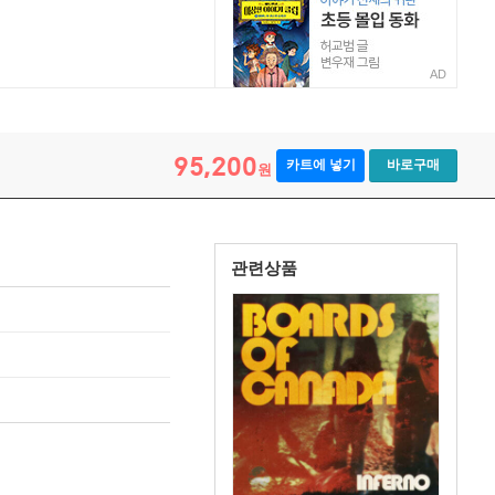
AD
95,200
카트에 넣기
바로구매
원
관련상품