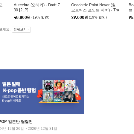
 오
Autechre (오테커) - Draft 7.
Oneohtrix Point Never (원
Bo
30 [2LP]
오트릭스 포인트 네버) - Tra
브 
nquilizer
드 
48,800
원
(19% 할인)
29,000
원
(19% 할인)
95
보세요.
전체보기
-POP 일본반 탐험전
24년 12월 26일 ~ 2026년 12월 31일