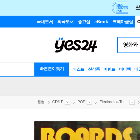
국내도서
외국도서
중고샵
eBook
크레마클럽
C
빠른분야찾기
베스트
신상품
이벤트
바이백
매
웰컴
CD/LP
POP
Electronica/Tec...