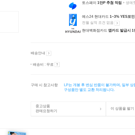
토스페이
1만P 추첨 적립
+ 생애
예스24 현대카드
1~3% YES포
전월 실적 조건 없음
현대백화점카드
앱카드 발급시 1
배송안내
배송비 : 무료
구매 시 참고사항
LP는 개봉 후 변심 반품이 불가하며, 일부 
구성품만 별도 교환 처리됩니다.
중고상품
이 상품을 팔기
판매요청하기