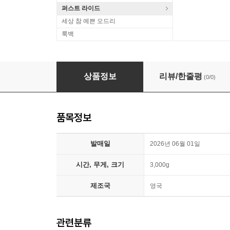
퍼스트 라이드
세상 참 예쁜 오드리
룩백
Boards of Canada (보즈 오브 캐나다) - 5집 Inf
상품정보
리뷰/한줄평
(0/0)
품목정보
발매일
2026년 06월 01일
시간, 무게, 크기
3,000g
제조국
영국
관련분류