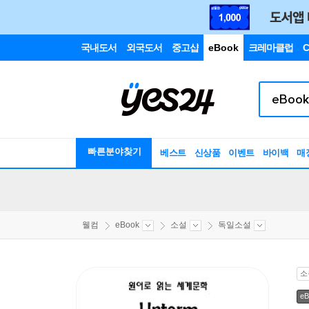
국내도서
외국도서
중고샵
eBook
크레마클럽
C
빠른분야찾기
베스트
신상품
이벤트
바이백
매
웰컴
eBook
소설
독일소설
소
eB