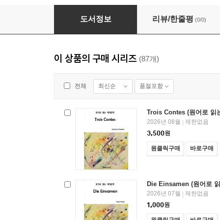
Unterm Birnbaum (원어로 읽는 세계문학 76)
도서정보
리뷰/한줄평
(0/0)
이 상품의 구매 시리즈
(87개)
최신순
품절포함
전체
Trois Contes (원어로 
2026년 08월
제한없음
|
3,500
원
원클릭구매
바로구매
Die Einsamen (원어로
2026년 07월
제한없음
|
1,000
원
원클릭구매
바로구매