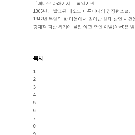
『배나무 아래에서』 독일어판.
1885년에 발표된 테오도어 폰타네의 경장편소설.
1842년 독일의 한 마을에서 일어난 실제 살인 사건
경제적 파산 위기에 몰린 여관 주인 아벨(Abel)은
목차
1
2
3
4
5
6
7
8
9