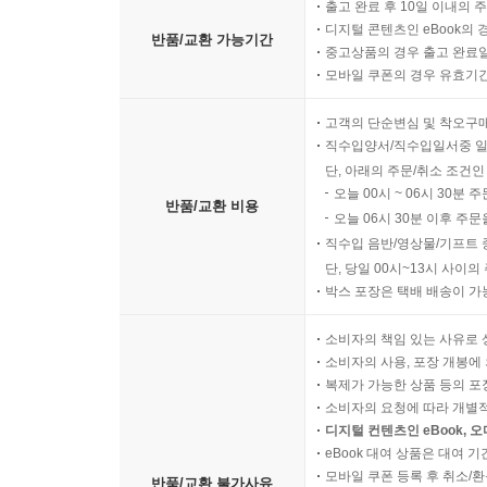
출고 완료 후 10일 이내의 
디지털 콘텐츠인 eBook의 
반품/교환 가능기간
중고상품의 경우 출고 완료일
모바일 쿠폰의 경우 유효기간(
고객의 단순변심 및 착오구
직수입양서/직수입일서중 일
단, 아래의 주문/취소 조건인
오늘 00시 ~ 06시 30분 
반품/교환 비용
오늘 06시 30분 이후 주문
직수입 음반/영상물/기프트 
단, 당일 00시~13시 사이
박스 포장은 택배 배송이 가
소비자의 책임 있는 사유로 
소비자의 사용, 포장 개봉에 
복제가 가능한 상품 등의 포장을 
소비자의 요청에 따라 개별
디지털 컨텐츠인 eBook, 
eBook 대여 상품은 대여 기
모바일 쿠폰 등록 후 취소/환
반품/교환 불가사유