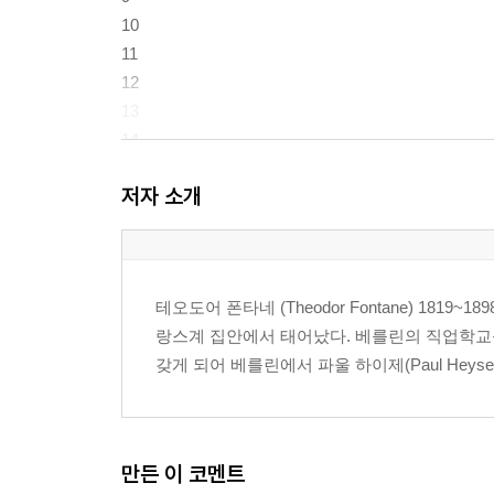
10
11
12
13
14
15
저자 소개
16
17
18
19
테오도어 폰타네 (Theodor Fontane) 1819
20
랑스계 집안에서 태어났다. 베를린의 직업학교를
갖게 되어 베를린에서 파울 하이제(Paul Heyse)
만든 이 코멘트