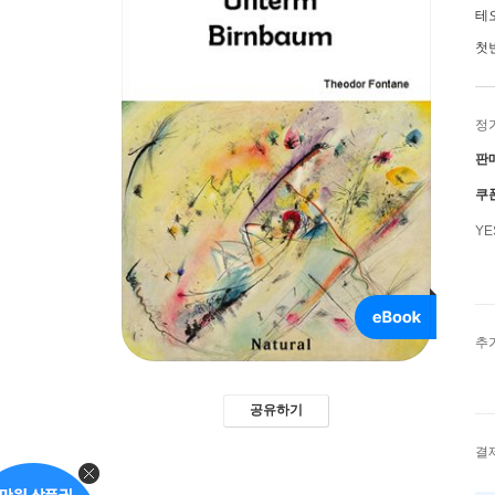
테
첫
정
판
쿠
Y
추
공유하기
결