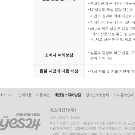
중고상품이 구매확정(자동 
LP상품의 재생 불량 원인이 기
시간의 경과에 의해 재판매가
전자상거래 등에서의 소비자
eBook 세트 상품은 일괄 
1개의 상품으로 취급 및 판매
우, 세트 상품 전부 및 세트
상품의 불량에 의한 반품, 교
소비자 피해보상
준하여 처리됨
환불 지연에 따른 배상
대금 환불 및 환불 지연에 
회사소개
인재채용
이용약관
개인정보처리방침
청소년보호정책
도서홍보안내
대표 : 김석환, 최세라
주소 : 서울시 영등포구 은행로 11, 5층~6층(여의도동,일신
사업자등록번호 : 229-81-37000 통신판매업신고 : 제 200
이메일 : yes24help@yes24.com 호스팅 서비스사업자 :