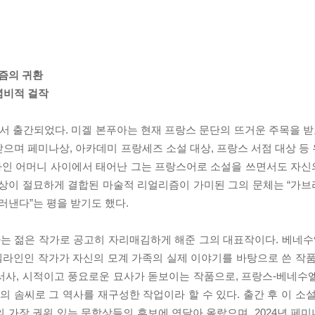
즘의 귀환
념비적 걸작
 출간되었다. 미겔 본푸아는 현재 프랑스 문단의 뜨거운 주목을 받고
으며 페미나상, 아카데미 프랑세즈 소설 대상, 프랑스 서점 대상 등
라인 어머니 사이에서 태어난 그는 프랑스어로 소설을 쓰면서도 자
환상이 절묘하게 결합된 마술적 리얼리즘이 가미된 그의 문체는 “가
낸다”는 평을 받기도 했다.
는 젊은 작가로 공고히 자리매김하게 해준 그의 대표작이다. 베네수
라인인 작가가 자신의 모계 가족의 실제 이야기를 바탕으로 쓴 작품
서사, 시적이고 풍요로운 묘사가 돋보이는 작품으로, 프랑스-베네수
솜씨로 그 역사를 재구성한 작업이라 할 수 있다. 출간 후 이 소설
 가장 권위 있는 문학상들의 후보에 연달아 올랐으며, 2024년 페