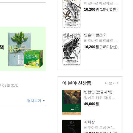
베르나르 베르베르 저/전미연 역
16,200
원
(10% 할인)
영혼의 왈츠 2
베르나르 베르베르 저/전미연 역
16,200
원
(10% 할인)
이 분야 신상품
더보기
년 08월 31일
반항인 (큰글자책)
알베르 카뮈 저/유기환 역
펼쳐보기
49,000
원
자화상
에두아르 르베 저/정영문 역