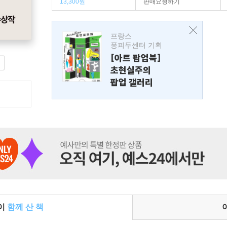
13,300원
판매요청하기
프랑스
퐁피두센터 기획
[아트 팝업북]
초현실주의
팝업 갤러리
들이
함께 산 책