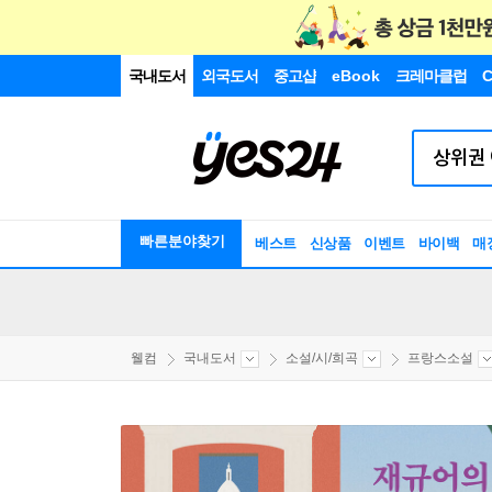
국내도서
외국도서
중고샵
eBook
크레마클럽
C
빠른분야찾기
베스트
신상품
이벤트
바이백
매
웰컴
국내도서
소설/시/희곡
프랑스소설