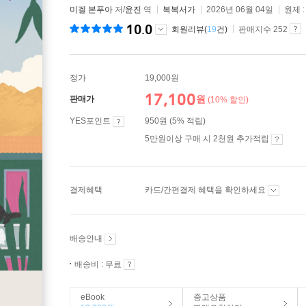
미겔 본푸아
저/
윤진
역
복복서가
2026년 06월 04일
원제 
10.0
회원리뷰(
19
건)
판매지수 252
정가
19,000원
17,100
원
판매가
(10% 할인)
YES포인트
950원 (5% 적립)
5만원이상 구매 시 2천원 추가적립
결제혜택
카드/간편결제 혜택을 확인하세요
배송안내
배송비 : 무료
eBook
중고상품