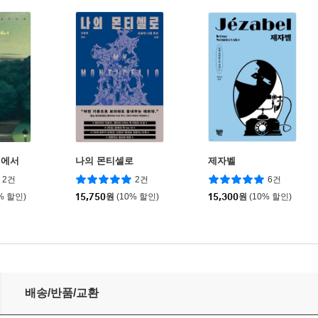
리에서
나의 몬티셀로
제자벨
2건
2건
6건
% 할인)
15,750
원
(10% 할인)
15,300
원
(10% 할인)
배송/반품/교환