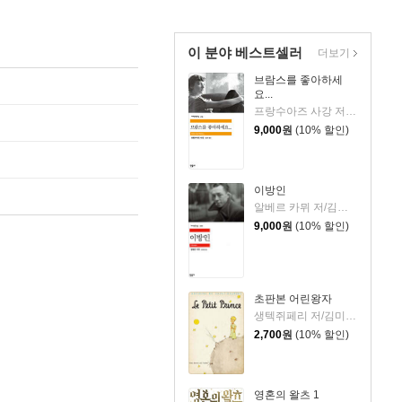
이 분야 베스트셀러
더보기
브람스를 좋아하세
요...
프랑수아즈 사강 저/김남주 역
9,000
원
(10% 할인)
이방인
알베르 카뮈 저/김화영 역
9,000
원
(10% 할인)
초판본 어린왕자
생텍쥐페리 저/김미정 역
2,700
원
(10% 할인)
영혼의 왈츠 1