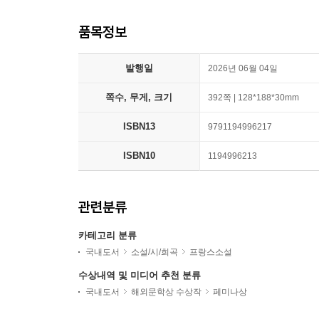
품목정보
발행일
2026년 06월 04일
쪽수, 무게, 크기
392쪽 | 128*188*30mm
ISBN13
9791194996217
ISBN10
1194996213
관련분류
카테고리 분류
국내도서
소설/시/희곡
프랑스소설
수상내역 및 미디어 추천 분류
국내도서
해외문학상 수상작
페미나상