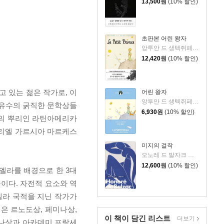
13,500
원
(10% 할인)
초판본 어린 왕자
앙투안 드 생텍쥐페리 저/김미정 역
12,420
원
(10% 할인)
 있는 젊은 작가로, 이
어린 왕자
앙투안 드 생텍쥐페리 저/김미정 역
 유수의 굵직한 문학상들
6,930
원
(10% 할인)
신의 뿌리인 라틴아메리카
브리엘 가르시아 마르케스
미지의 걸작
오노레 드 발자크 저/박명숙 역
12,600
원
(10% 할인)
엘라를 배경으로 한 3대
이다. 자전적 요소와 역
엘라 국적을 지닌 작가가
은 르노도상, 페미나상,
이 책이 담긴
리스트
더보기
미나상과 아카데미 프랑세