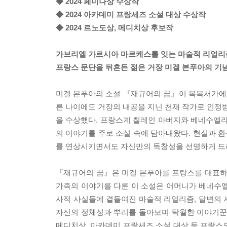
◆ 2024 페미나상 수상작
◆ 2024 아카데미 프랑세즈 소설 대상 수상작
◆ 2024 르노도상, 메디치상 후보작
가브리엘 가르시아 마르케스를 잇는 마술적 리얼리
프랑스 문단을 뒤흔든 젊은 거장 미겔 본푸아의 기
미겔 본푸아의 소설 『재규어의 꿈』이 복복서가에서
른 나이에도 거장의 내공을 지닌 천재 작가로 인정받
을 수상했다. 프랑스계 칠레인 아버지와 베네수엘
의 이야기를 주로 소설 속에 담아내왔다. 현실과 
를 연상시키면서도 자신만의 독창성을 선명하게 드러
『재규어의 꿈』은 미겔 본푸아를 프랑스를 대표하
가족의 이야기를 다룬 이 소설은 어머니가 베네수엘
사적 사실들에 곁들여진 마술적 리얼리즘, 달변의 
자신의 정체성과 뿌리를 돌아보며 탁월한 이야기꾼의 
메디치상, 아카데미 프랑세즈 소설 대상 등 프랑스의