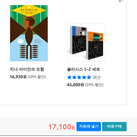
3
/3
치나 아이언의 모험
율리시스 1~2 세트
16,920
원
(10% 할인)
26건
45,000
원
(10% 할인)
17,100
카트에 넣기
바로구매
원