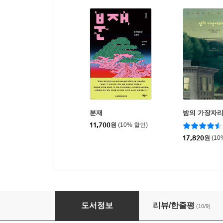
분재
밤의 가장자
11,700
원
(10% 할인)
17,820
원
(10
재규어의 꿈
도서정보
리뷰/한줄평
(10/9)