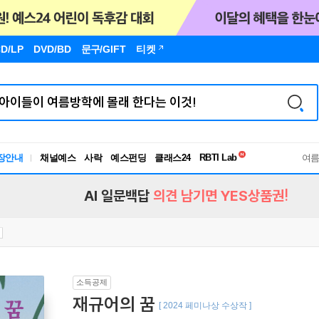
D/LP
DVD/BD
문구
/GIFT
티켓
독서유형검사
RBTI Lab
장안내
채널예스
사락
예스펀딩
클래스24
독서유형검사
여
AI 일문백답
의견 남기면 YES상품권!
소득공제
재규어의 꿈
[ 2024 페미나상 수상작 ]