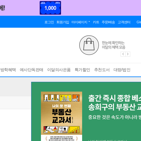
로그인
회원가입
마이페이지
카트
주문/배송
고객센터
Gl
름방학혜택
예사단독판매
이달의사은품
특가할인
추천도서
대량/법인