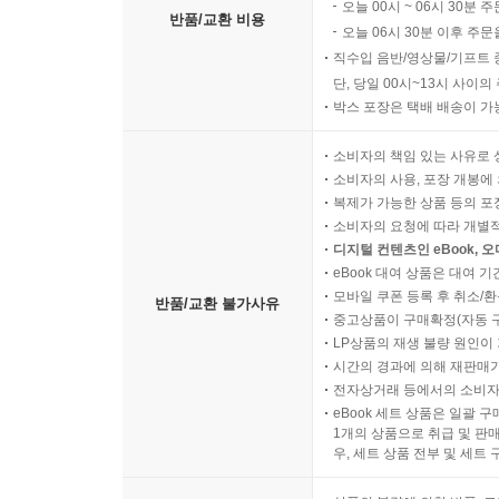
오늘 00시 ~ 06시 30분 
반품/교환 비용
오늘 06시 30분 이후 주문
직수입 음반/영상물/기프트 
단, 당일 00시~13시 사이
박스 포장은 택배 배송이 가
소비자의 책임 있는 사유로 
소비자의 사용, 포장 개봉에 
복제가 가능한 상품 등의 포장을 
소비자의 요청에 따라 개별
디지털 컨텐츠인 eBook, 
eBook 대여 상품은 대여 기
모바일 쿠폰 등록 후 취소/환
반품/교환 불가사유
중고상품이 구매확정(자동 
LP상품의 재생 불량 원인이 기
시간의 경과에 의해 재판매가
전자상거래 등에서의 소비자
eBook 세트 상품은 일괄 
1개의 상품으로 취급 및 판매
우, 세트 상품 전부 및 세트