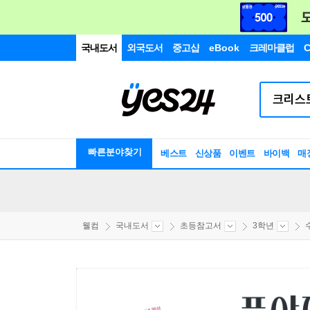
국내도서
외국도서
중고샵
eBook
크레마클럽
C
빠른분야찾기
베스트
신상품
이벤트
바이백
매
웰컴
국내도서
초등참고서
3학년