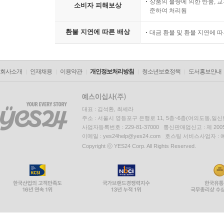
상품의 불량에 의한 반품, 교
소비자 피해보상
준하여 처리됨
환불 지연에 따른 배상
대금 환불 및 환불 지연에 
회사소개
인재채용
이용약관
개인정보처리방침
청소년보호정책
도서홍보안내
대표 : 김석환, 최세라
주소 : 서울시 영등포구 은행로 11, 5층~6층(여의도동,일신
사업자등록번호 : 229-81-37000 통신판매업신고 : 제 200
이메일 : yes24help@yes24.com 호스팅 서비스사업자 :
Copyright ⓒ YES24 Corp. All Rights Reserved.