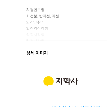
2. 평면도형
1. 선분, 반직선, 직선
2. 각, 직각
3. 직각삼각형
4. 직사각형
5. 정사각형
상세 이미지
3. 나눗셈
1. 주어진 묶음으로 똑같이 나누기
2. 주어진 수만큼씩 똑같이 나누기
3. 곱셈과 나눗셈의 관계
4. 나눗셈의 몫을 곱셈식으로 구하기
5. 나눗셈의 몫을 곱셈구구로 구하기
4. 곱셈
1. (몇십)×(몇)