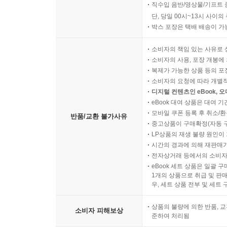
직수입 음반/영상물/기프트 
단, 당일 00시~13시 사이
박스 포장은 택배 배송이 가
소비자의 책임 있는 사유로 
소비자의 사용, 포장 개봉에 
복제가 가능한 상품 등의 포장을 
소비자의 요청에 따라 개별
디지털 컨텐츠인 eBook, 
eBook 대여 상품은 대여 기
모바일 쿠폰 등록 후 취소/환
반품/교환 불가사유
중고상품이 구매확정(자동 
LP상품의 재생 불량 원인이 기
시간의 경과에 의해 재판매가
전자상거래 등에서의 소비자
eBook 세트 상품은 일괄 
1개의 상품으로 취급 및 판매
우, 세트 상품 전부 및 세트
상품의 불량에 의한 반품, 교
소비자 피해보상
준하여 처리됨