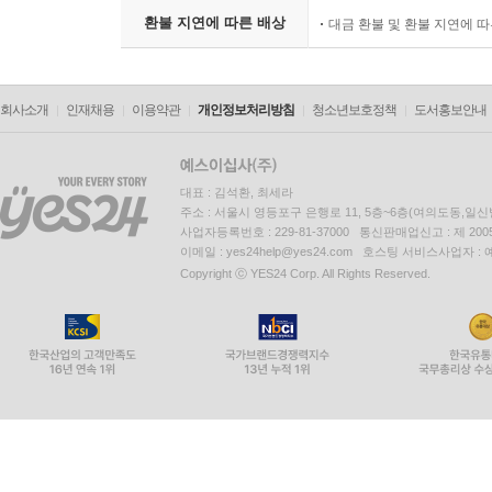
환불 지연에 따른 배상
대금 환불 및 환불 지연에 
회사소개
인재채용
이용약관
개인정보처리방침
청소년보호정책
도서홍보안내
대표 : 김석환, 최세라
주소 : 서울시 영등포구 은행로 11, 5층~6층(여의도동,일신
사업자등록번호 : 229-81-37000 통신판매업신고 : 제 200
이메일 : yes24help@yes24.com 호스팅 서비스사업자 :
Copyright ⓒ YES24 Corp. All Rights Reserved.