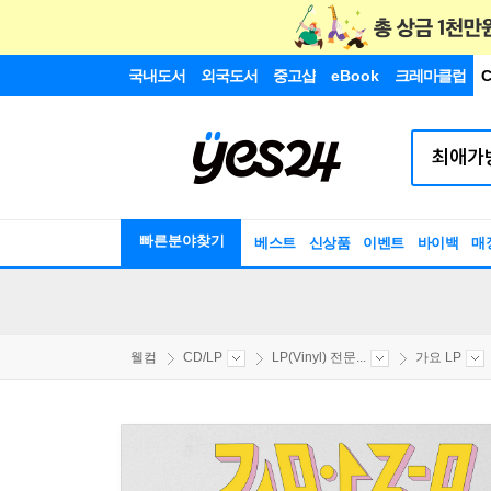
국내도서
외국도서
중고샵
eBook
크레마클럽
C
빠른분야찾기
베스트
신상품
이벤트
바이백
매
웰컴
CD/LP
LP(Vinyl) 전문...
가요 LP