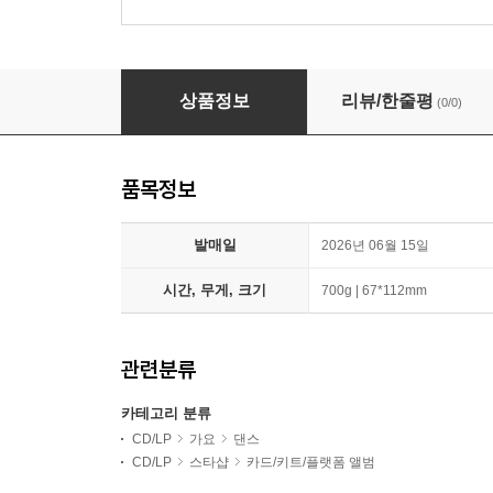
라이즈 (RIIZE) - 미니앨범 2집 : II [SMini Ve
상품정보
리뷰/한줄평
(0/0)
품목정보
발매일
2026년 06월 15일
시간, 무게, 크기
700g | 67*112mm
관련분류
카테고리 분류
CD/LP
가요
댄스
CD/LP
스타샵
카드/키트/플랫폼 앨범