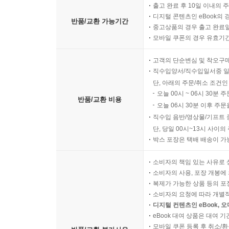
출고 완료 후 10일 이내의 
디지털 콘텐츠인 eBook의 
반품/교환 가능기간
중고상품의 경우 출고 완료일
모바일 쿠폰의 경우 유효기간(
고객의 단순변심 및 착오구
직수입양서/직수입일서중 일
단, 아래의 주문/취소 조건인
오늘 00시 ~ 06시 30분 
반품/교환 비용
오늘 06시 30분 이후 주문
직수입 음반/영상물/기프트 
단, 당일 00시~13시 사이
박스 포장은 택배 배송이 가
소비자의 책임 있는 사유로 
소비자의 사용, 포장 개봉에 
복제가 가능한 상품 등의 포장을 
소비자의 요청에 따라 개별
디지털 컨텐츠인 eBook, 
eBook 대여 상품은 대여 기
모바일 쿠폰 등록 후 취소/환