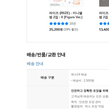
라이즈 (RIIZE) - 미니앨
라이즈 (
범 2집 : II [Figure Ver.]
범 2집 
(스마트앨범) [6종 중 1종
er.](
10건
랜덤발송]
1종 랜
25,200
원
(19% 할인)
13,40
배송/반품/교환 안내
배송 안내
예스24 배송
배송 구분
배송비 : 2,500원
안전하고 정확한 포장을 위해 
고객님께 배송되는 모든 상품을
목적 : 안전한 포장 관리
촬영범위 : 박스 포장 작업