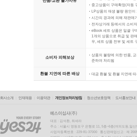
반품/교환 불가사유
중고상품이 구매확정(자동 
LP상품의 재생 불량 원인이 기
시간의 경과에 의해 재판매가
전자상거래 등에서의 소비자
eBook 세트 상품은 일괄 
1개의 상품으로 취급 및 판매
우, 세트 상품 전부 및 세트
상품의 불량에 의한 반품, 교
소비자 피해보상
준하여 처리됨
환불 지연에 따른 배상
대금 환불 및 환불 지연에 
회사소개
인재채용
이용약관
개인정보처리방침
청소년보호정책
도서홍보안내
대표 : 김석환, 최세라
주소 : 서울시 영등포구 은행로 11, 5층~6층(여의도동,일신
사업자등록번호 : 229-81-37000 통신판매업신고 : 제 200