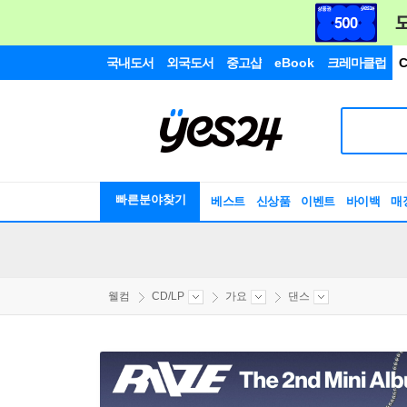
국내도서
외국도서
중고샵
eBook
크레마클럽
C
빠른분야찾기
베스트
신상품
이벤트
바이백
매
웰컴
CD/LP
가요
댄스