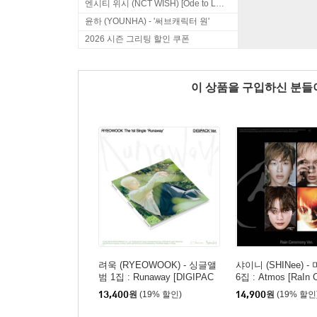
엔시티 위시 (NCT WISH) [Ode to Love]
윤하 (YOUNHA) - '써브캐릭터 원'
2026 시즌 그리팅 할인 쿠폰
이 상품을 구입하신 분
려욱 (RYEOWOOK) - 싱글앨
샤이니 (SHINee) 
범 1집 : Runaway [DIGIPAC
6집 : Atmos [RaIn 
K Ver.]
Ver.][KEY]
13,400
원
(19% 할인)
14,900
원
(19% 할인