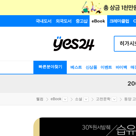
국내도서
외국도서
중고샵
eBook
크레마클럽
C
빠른분야찾기
베스트
신상품
이벤트
바이백
매
20
웰컴
eBook
소설
고전문학
동양 