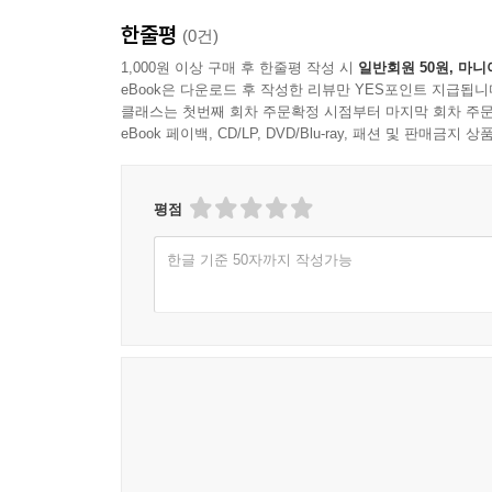
명대의 저명한 학자 호응린은 《소실산방필총》에서
한줄평
(0건)
야하고 천박하기 그지없다. 《습유명산기》도 위작
새겨두었다. 한 손님이 보고 황당무계하다고 했다. 
1,000원 이상 구매 후 한줄평 작성 시
일반회원 50원, 마니
eBook은 다운로드 후 작성한 리뷰만 YES포인트 지급됩니
사람의 눈과 귀가 보고 듣지 못했을 따름인데 쉽게
클래스는 첫번째 회차 주문확정 시점부터 마지막 회차 주문
어떻게 단언할 수 있겠는가! 박학다식한 사람이 이
eBook 페이백, CD/LP, DVD/Blu-ray, 패션 및 판매금
청말 담헌(譚獻)은 《복당일기(復堂日記)》에서 
것들의 으뜸으로, 내용도 풍부하지만 다소 황당한
평점
이제야 작자의 마음이 와 닿는다. 사치스러운 왕
한글 기준 50자까지 작성가능
이른바 옛일로 현재를 풍자한 예이다. 이 책에 담긴 
청나라의 비평답다.