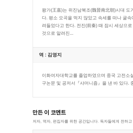
12. 진(秦)
왕가(王嘉)는 위진남북조(魏晉南北朝)시대 도가(
다. 평소 오곡을 먹지 않았고 속세를 떠나 굴
5권
려들었다고 한다. 전진(前秦) 때 잠시 세상으로 
것으로 알려진...
13. 전한(前漢)
6권
역 :
김영지
14. 후한(後漢)
이화여자대학교를 졸업하였으며 중국 고전소설을
7권
구논문 및 공저서『샤머니즘』을 낸 바 있다. 
15. 위(魏)
만든 이 코멘트
8권
저자, 역자, 편집자를 위한 공간입니다. 독자들에게 전하고
16. 오(吳)