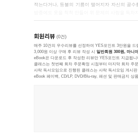
적는다거나, 등불의 기름이 떨어지자 자신의 골수
밤중에도 옷을 척척 만들어 위 문제의 사랑을 독차
원저자 왕가는 오곡을 먹지 않고 속세를 떠나 동굴에
회원리뷰
말해주었지만 살해되었는데, 관 속에 시체 대신 대
(0건)
들끓던 세태에 걸맞게 그의 죽음이 신비화되었다고
매주 10건의 우수리뷰를 선정하여 YES포인트 3만원을 드
3,000원 이상 구매 후 리뷰 작성 시
일반회원 300원, 마니아
사람들은 그의 《습유기》를 즐겨 읽었다.
eBook은 다운로드 후 작성한 리뷰만 YES포인트 지급됩니
클래스는 첫번째 회차 주문확정 시점부터 마지막 회차 주문
목차를 보면 《습유기》는 역사책을 닮았다. 시대
사락 독서모임으로 진행된 클래스는 사락 독서모임 게시판
박물지처럼 언급해서 《습유명산기(拾遺名山記)》라고도 
eBook 페이백, CD/LP, DVD/Blu-ray, 패션 및 판매금
(燕) 소왕(昭王), 진시황(秦始皇), 한(漢) 무제(武
일화가 주로 나온다. 그중에서 지금 읽기에도 신
이해하기 쉽도록 1. 춘황(春皇) 포희(?犧) 2. 염제(炎
임금 그리고 우(禹) 임금에 한 번호씩 매겼으며
마련하였다. 그 순서는 하(夏) 은(殷) 주(周), 춘추전국
역사서의 왕조명과 일치한다.