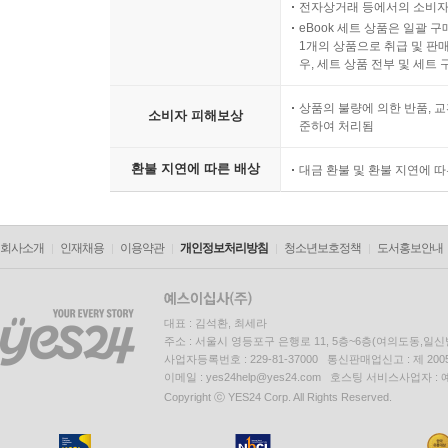
전자상거래 등에서의 소비자
eBook 세트 상품은 일괄 
1개의 상품으로 취급 및 판매
우, 세트 상품 전부 및 세트
상품의 불량에 의한 반품, 교
소비자 피해보상
준하여 처리됨
환불 지연에 따른 배상
대금 환불 및 환불 지연에 
회사소개
인재채용
이용약관
개인정보처리방침
청소년보호정책
도서홍보안내
대표 : 김석환, 최세라
주소 : 서울시 영등포구 은행로 11, 5층~6층(여의도동,일신
사업자등록번호 : 229-81-37000 통신판매업신고 : 제 200
이메일 : yes24help@yes24.com 호스팅 서비스사업자 :
Copyright ⓒ YES24 Corp. All Rights Reserved.