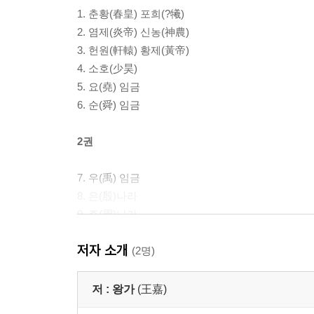
1. 춘황(春皇) 포희(?犧)
2. 염제(炎帝) 신농(神農)
3. 헌원(軒轅) 황제(黃帝)
4. 소호(少昊)
5. 요(堯) 임금
6. 순(舜) 임금
2권
7. 우(禹) 임금
8. 은(殷)나라
9. 주(周)나라
저자 소개
3권
(2명)
10. 춘추전국의 진(晉)
저 :
왕가
(王嘉)
11. 춘추전국의 연(燕)