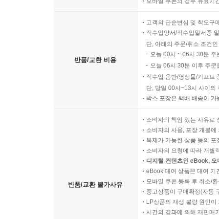
모바일 쿠폰의 경우 유효기간(
고객의 단순변심 및 착오구
직수입양서/직수입일서중 일
단, 아래의 주문/취소 조건인
오늘 00시 ~ 06시 30분 
반품/교환 비용
오늘 06시 30분 이후 주문
직수입 음반/영상물/기프트 
단, 당일 00시~13시 사이
박스 포장은 택배 배송이 가
소비자의 책임 있는 사유로 
소비자의 사용, 포장 개봉에 
복제가 가능한 상품 등의 포장을 
소비자의 요청에 따라 개별
디지털 컨텐츠인 eBook, 
eBook 대여 상품은 대여 기
모바일 쿠폰 등록 후 취소/환
반품/교환 불가사유
중고상품이 구매확정(자동 
LP상품의 재생 불량 원인이 기
시간의 경과에 의해 재판매가