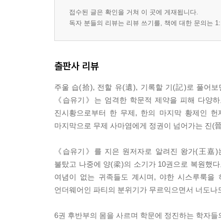
17. 촉(蜀)
접수된 글은 확인을 거쳐 이 곳에 게재됩니다.
독자 분들의 리뷰는 리뷰 쓰기를, 책에 대한 문의는 1:
9권
18. 진(晉)대의 시사(時事)
출판사 리뷰
10권 / 습유명산기
주울 습(拾), 전할 유(遺), 기록할 기(記)로 
《습유기》는 엄격한 학문적 제약을 피해 다양하고
19. 곤오산(昆吾山)
진시황으로부터 한 무제, 한의 마지막 황제인 헌제
20. 동정산(洞庭山)
마지막으로 무제 사마염에게 정권이 넘어가는 진(晉
해설
《습유기》를 지은 원저자로 알려진 왕가(王嘉)는
지은이에 대해
불탔고 나중에 양(梁)의 소기가 10권으로 복원했다
옮긴이에 대해
여념이 없는 귀족들도 계시며, 야한 시스루룩을 
언더웨어인 파티의 분위기가 무르익으면서 너도나도
6권 후반부의 몸을 사르며 학문에 정진하는 학자들