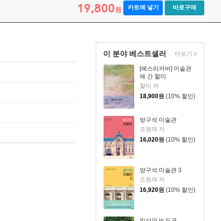
19,800
카트에 넣기
바로구매
원
이 분야 베스트셀러
더보기
[예스리커버] 미술관
에 간 할미
할미 저
18,900
원
(10% 할인)
방구석 미술관
조원재 저
16,020
원
(10% 할인)
방구석 미술관 3
조원재 저
16,920
원
(10% 할인)
인상파 in 도쿄