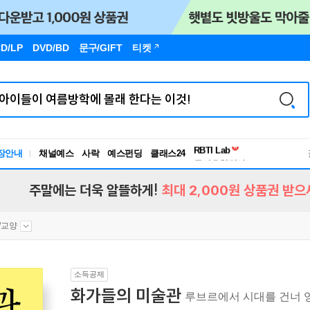
D/LP
DVD/BD
문구
/GIFT
티켓
장안내
채널예스
사락
예스펀딩
클래스24
독서유형검사
RBTI Lab
독서유형검사
주말에는 더욱 알뜰하게!
최대 2,000원 상품권 받으
/교양
소득공제
화가들의 미술관
루브르에서 시대를 건너 