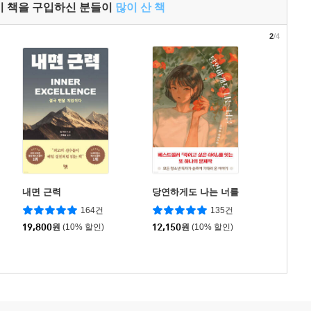
이 책을 구입하신 분들이
많이 산 책
2
/4
내면 근력
당연하게도 나는 너를
164건
135건
19,800
원
(10% 할인)
12,150
원
(10% 할인)