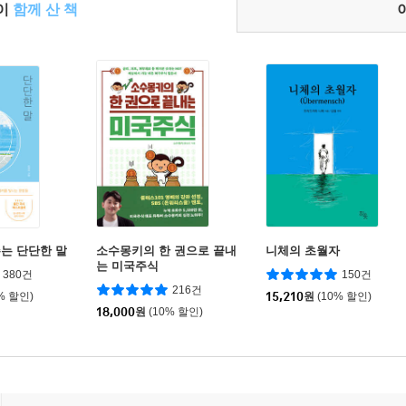
들이
함께 산 책
는 단단한 말
소수몽키의 한 권으로 끝내
니체의 초월자
는 미국주식
380건
150건
216건
% 할인)
15,210
원
(10% 할인)
18,000
원
(10% 할인)