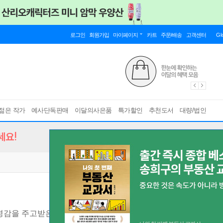
로그인
회원가입
마이페이지
카트
주문/배송
고객센터
Gl
젊은 작가
예사단독판매
이달의사은품
특가할인
추천도서
대량/법인
세요!
영감을 주고받은 40인의 예술가들