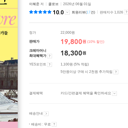
이혜준
저
클로브
2026년 06월 01일
10.0
회원리뷰(
17
건)
판매지수 1,026
정가
22,000원
19,800
원
판매가
(10% 할인)
크레마머니
18,300
원
최대혜택가
YES포인트
1,100원 (5% 적립)
5만원이상 구매 시 2천원 추가적립
결제혜택
카드/간편결제 혜택을 확인하세요
배송안내
배송비 : 무료