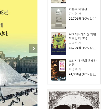
어른의 미술관
김지영 저
20,700
원
(10% 할인)
AI X 애니메이션 액팅
드로잉 테크닉
차양훈 저
18,720
원
(10% 할인)
조선시대 민화 유래와
상징
이영수 저
24,300
원
(10% 할인)