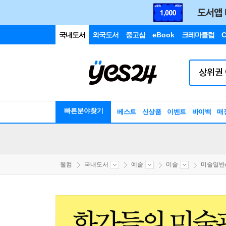
국내도서
외국도서
중고샵
eBook
크레마클럽
C
빠른분야찾기
베스트
신상품
이벤트
바이백
매
웰컴
국내도서
예술
미술
미술일반