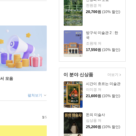
전원경 저
20,700
원
(10% 할인)
방구석 미술관 2 : 한
국
조원재 저
17,550
원
(10% 할인)
이 분야 신상품
더보기
도서 모음
시간이 흐르는 미술관
이미경 저
펼쳐보기
21,600
원
(10% 할인)
돈의 미술사
1
/5
심상용 저
25,200
원
(10% 할인)