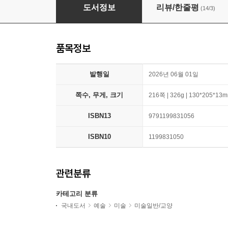
화가들의 미술관
도서정보
리뷰/한줄평
(14/3)
품목정보
발행일
2026년 06월 01일
쪽수, 무게, 크기
216쪽 | 326g | 130*205*13
ISBN13
9791199831056
ISBN10
1199831050
관련분류
카테고리 분류
국내도서
예술
미술
미술일반/교양