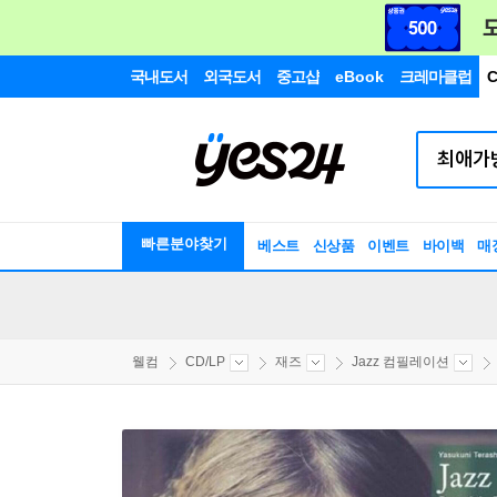
국내도서
외국도서
중고샵
eBook
크레마클럽
C
빠른분야찾기
베스트
신상품
이벤트
바이백
매
웰컴
CD/LP
재즈
Jazz 컴필레이션