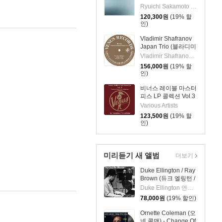
카모토 & 알바 노토) -
Ryuichi Sakamoto & Alva Noto
12 Conversations
120,300
원
(19% 할
[2LP]
인)
Vladimir Shafranov
Japan Trio (블라디미
르 샤프라노프 재팬
Vladimir Shafranov Japan Trio
트리오) - Bolivia
156,000
원
(19% 할
[2LP]
인)
비너스 레이블 마스터
피스 LP 콜렉션 Vol.3
(Venus Audio Grade
Various Artists
Records Selection
123,500
원
(19% 할
Vol. 3 by Yasukuni
인)
Terashima) [2LP]
미리듣기 새 앨범
더보기
Duke Ellington / Ray
Brown (듀크 엘링턴 /
레이 브라운) - This
Duke Ellington 연주 외 1명
One's For Blanton
78,000
원
(19% 할인)
[LP]
Ornette Coleman (오
넷 콜맨) - Change Of