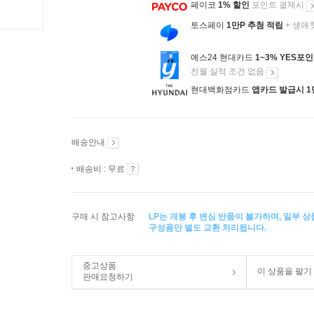
페이코
1% 할인
포인트 결제시
토스페이
1만P 추첨 적립
+ 생애
예스24 현대카드
1~3% YES포
전월 실적 조건 없음
현대백화점카드
앱카드 발급시 1
배송안내
배송비 : 무료
구매 시 참고사항
LP는 개봉 후 변심 반품이 불가하며, 일부 
구성품만 별도 교환 처리됩니다.
중고상품
이 상품을 팔기
판매요청하기