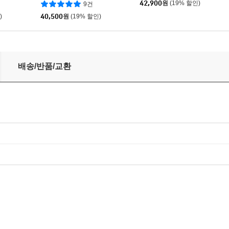
42,900
원
(19% 할인)
9건
E [LP]
)
40,500
원
(19% 할인)
ni Terashima Presents Jazz Bar Best Of The Early Ye
배송/반품/교환