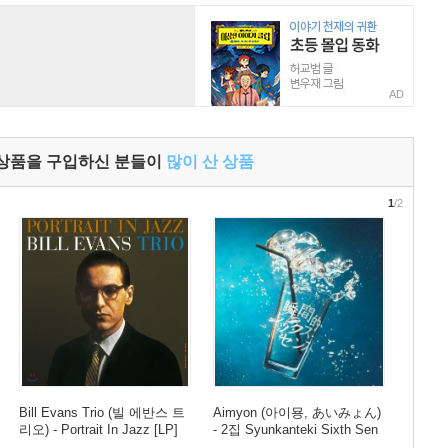
AD
 상품을 구입하신 분들이
많이 산 상품
1
/2
Bill Evans Trio (빌 에반스 트
Aimyon (아이묭, あいみょん)
리오) - Portrait In Jazz [LP]
- 2집 Syunkanteki Sixth Sen
se (순간적인 식스센스) [컬러