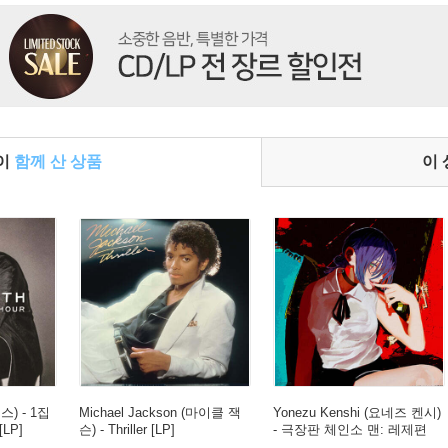
들이
함께 산 상품
이
스) - 1집
Michael Jackson (마이클 잭
Yonezu Kenshi (요네즈 켄시)
[LP]
슨) - Thriller [LP]
- 극장판 체인소 맨: 레제편
주제곡 IRIS OUT / JANE DO