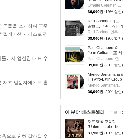
The Century [LP]
Ornette Coleman 연주
39,000
원
(19% 할인)
Red Garland (레드
즈 명곡들을 소개하며 꾸준
갈란드) - Groovy [LP]
Red Garland 연주 외 2명
 컴필레이션 시리즈로 평
39,000
원
(19% 할인)
Paul Chambers &
John Coltrane (폴 체
 타이틀에서 엄선한 대표 수
임버스 & 존 콜트레
Paul Chambers 연주 외 1명
인) - A Jazz
39,000
원
(20% 할인)
Delegation From the
East: Chamber's
Mongo Santamaria &
Music [LP]
His Afro-Latin Group
물론 재즈 입문자에게도 훌
(몽고 산타마리아 &
Mongo Santamaria 연주
히스 아프로 라틴 그
39,000
원
(20% 할인)
룹) - Go Mongo!
(Feat. Chick Corea)
[LP]
이 분야 베스트셀러
더보기
재즈 명곡 모음집
(Unforgettable The
Best of Jazz) [LP]
31,900
원
(19% 할인)
 접촉으로 인해 갈라질 수