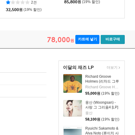
85,800
원
(19% 할인)
2건
2LP]
32,500
원
(19% 할인)
ars 2001-2006) [LP]
78,000
카트에 넣기
바로구매
원
이달의 재즈 LP
더보기
Richard Groove
Holmes (리차드 그루
브 홈스) - Six Million
Richard Groove Holmes
Dollar Man [LP]
55,000
원
(19% 할인)
웅산 (Woongsan) -
사랑 그 그리움4 [LP]
웅산
58,100
원
(19% 할인)
Ryuichi Sakamoto &
Alva Noto (류이치 사