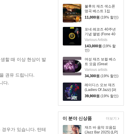
불후의 재즈 색소폰
명곡 베스트 1집
(Everlasting Jazz
11,000
원
(19% 할인)
Sax Best)
포네 레코즈 40주년
기념 앨범 (Fone 40
Years 1983-2023)
Various Artists
[2LP]
143,000
원
(19% 할
인)
재생할 때 이상 현상이 발
여성 재즈 보컬 베스
트 모음 (Great
Ladies Of Jazz) [LP]
Various artists
을 권유 드립니다.
34,300
원
(19% 할인)
니다.
레이디스 오브 재즈
(Ladies Of Jazz) [퍼
플 화이트 컬러 LP]
39,900
원
(19% 할인)
이 분야 신상품
더보기
재즈 바 음악 모음집
 경우가 있습니다. 턴테
(Jazz Bar 2025) [LP]