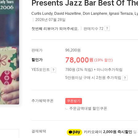
Presents Jazz Bar Best Of Th
Curtis Lundy
,
David Hazeltine
,
Don Lanphere
,
Ignasi Terraza
,
Ly
2026년 07월 28일
첫번째 리뷰어가 되어주세요.
판매지수 72
판매가
96,200원
78,000
원
할인가
(19% 할인)
YES포인트
780원 (1% 적립) + 마니아추가적립
5만원이상 구매 시 2천원 추가적립
추가혜택쿠폰
쿠폰받기
주문금액대별 할인쿠폰
결제혜택
카카오페이
2,000원 즉시할인
일