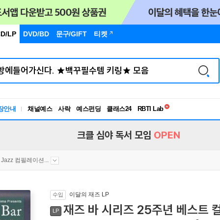
D/LP
DVD/BD
문구
/GIFT
티켓
독서유형검사
장안내
채널예스
사락
예스펀딩
클래스24
RBTI Lab
독서유형검사
크클 심야 독서 모임
OPEN
Jazz 컴필레이션...
이달의 재즈 LP
수입
재즈 바 시리즈 25주년 베스트 컬렉션 
LP