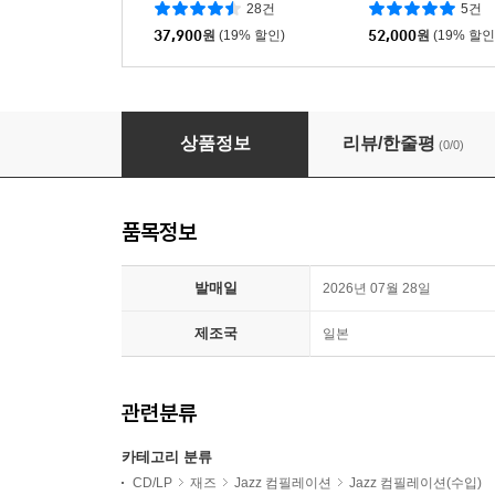
28건
5건
37,900
원
(19% 할인)
52,000
원
(19% 할인
재즈 바 시리즈 25주년 베스트 컬렉션 (Jazz Bar: Yasuku
상품정보
리뷰/한줄평
(0/0)
품목정보
발매일
2026년 07월 28일
제조국
일본
관련분류
카테고리 분류
CD/LP
재즈
Jazz 컴필레이션
Jazz 컴필레이션(수입)