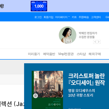
로그인
회원가입
마이페이지
카트
주문/배송
고객센터
Gl
미리듣기
예약음반
Vinyl전문관
스타샵
해외구매
(Jazz Bar: Yasukuni Terashima