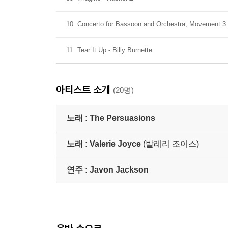
10
Concerto for Bassoon and Orchestra, Movement 3 
11
Tear It Up - Billy Burnette
아티스트 소개
(20명)
노래 :
The Persuasions
노래 :
Valerie Joyce
(발레리 조이스)
연주 :
Javon Jackson