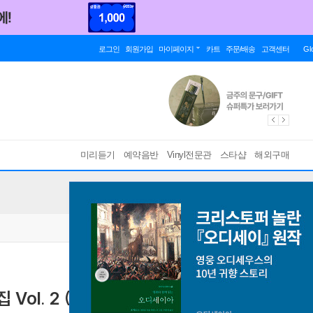
로그인
회원가입
마이페이지
카트
주문/배송
고객센터
Gl
미리듣기
예약음반
Vinyl전문관
스타샵
해외구매
l. 2 (The Ultimate