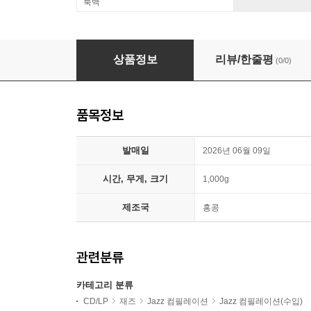
룩백
체스키 레코즈 베스트 녹음 모음집 Vol. 2 (The Ultim
상품정보
리뷰/한줄평
(0/0)
품목정보
발매일
2026년 06월 09일
시간, 무게, 크기
1,000g
제조국
홍콩
관련분류
카테고리 분류
CD/LP
재즈
Jazz 컴필레이션
Jazz 컴필레이션(수입)