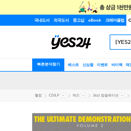
국내도서
외국도서
중고샵
eBook
크레마클럽
C
빠른분야찾기
베스트
신상품
이벤트
바이백
매
웰컴
CD/LP
재즈
Jazz 컴필레이션