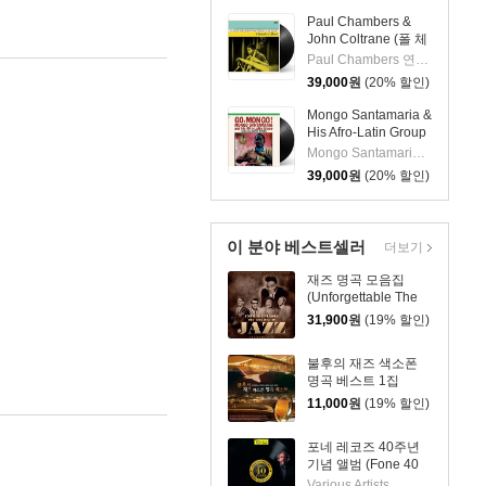
Paul Chambers &
John Coltrane (폴 체
임버스 & 존 콜트레
Paul Chambers 연주 외 1명
인) - A Jazz
39,000
원
(20% 할인)
Delegation From the
East: Chamber's
Mongo Santamaria &
Music [LP]
His Afro-Latin Group
(몽고 산타마리아 &
Mongo Santamaria 연주
히스 아프로 라틴 그
39,000
원
(20% 할인)
룹) - Go Mongo!
(Feat. Chick Corea)
[LP]
이 분야 베스트셀러
더보기
재즈 명곡 모음집
(Unforgettable The
Best of Jazz) [LP]
31,900
원
(19% 할인)
불후의 재즈 색소폰
명곡 베스트 1집
(Everlasting Jazz
11,000
원
(19% 할인)
Sax Best)
포네 레코즈 40주년
기념 앨범 (Fone 40
Years 1983-2023)
Various Artists