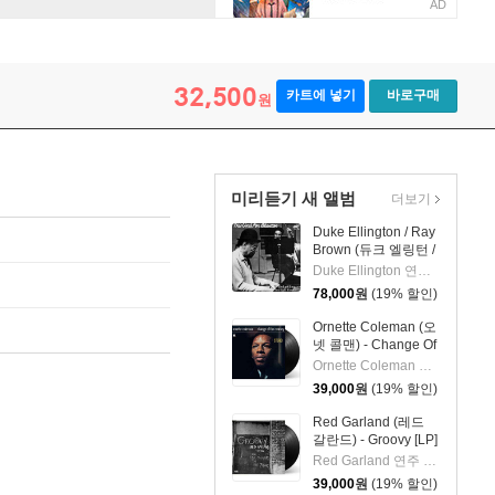
AD
32,500
카트에 넣기
바로구매
원
미리듣기 새 앨범
더보기
Duke Ellington / Ray
Brown (듀크 엘링턴 /
레이 브라운) - This
Duke Ellington 연주 외 1명
One's For Blanton
78,000
원
(19% 할인)
[LP]
Ornette Coleman (오
넷 콜맨) - Change Of
The Century [LP]
Ornette Coleman 연주
39,000
원
(19% 할인)
Red Garland (레드
갈란드) - Groovy [LP]
Red Garland 연주 외 2명
39,000
원
(19% 할인)