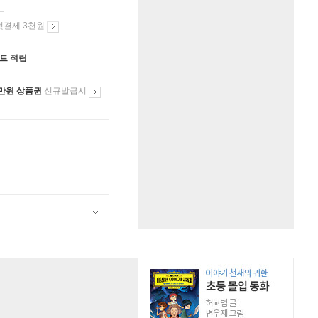
첫결제 3천원
인트 적립
만원 상품권
신규발급시