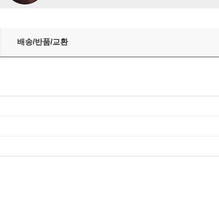
ate Demonstration Disc Volume 2)
배송/반품/교환