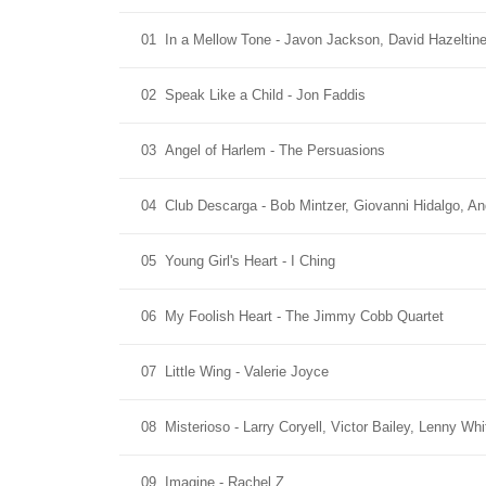
01
In a Mellow Tone - Javon Jackson, David Hazeltine
02
Speak Like a Child - Jon Faddis
03
Angel of Harlem - The Persuasions
04
Club Descarga - Bob Mintzer, Giovanni Hidalgo, 
05
Young Girl's Heart - I Ching
06
My Foolish Heart - The Jimmy Cobb Quartet
07
Little Wing - Valerie Joyce
08
Misterioso - Larry Coryell, Victor Bailey, Lenny Whi
09
Imagine - Rachel Z