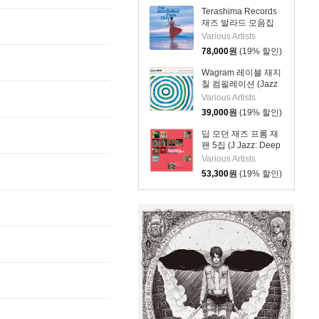
Terashima Records
재즈 발라드 모음집
(For Jazz Ballad
Various Artists
Fans Only Vol. 6)
78,000
원
(19% 할인)
[LP]
Wagram 레이블 재지
칠 컴필레이션 (Jazz
Chill) [LP]
Various Artists
39,000
원
(19% 할인)
딥 모던 재즈 프롬 재
팬 5집 (J Jazz: Deep
Modern Jazz From
Various Artists
Japan Vol. 5)
53,300
원
(19% 할인)