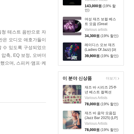
[2LP]
143,000
원
(19% 할
인)
여성 재즈 보컬 베스
트 모음 (Great
Ladies Of Jazz) [LP]
Various artists
필청 테스트 음반으로 자
34,300
원
(19% 할인)
 음반은 오디오 애호가들이
레이디스 오브 재즈
 이해할 수 있도록 구성되었으
(Ladies Of Jazz) [퍼
플 화이트 컬러 LP]
압축, EQ 보정, 오버더
39,900
원
(19% 할인)
했으며, 스피커·앰프·케
이 분야 신상품
더보기
재즈 바 시리즈 25주
년 베스트 컬렉션
(Jazz Bar: Yasukuni
Various Artists
Terashima Presents
78,000
원
(19% 할인)
Jazz Bar Best Of The
Early Years 2001-
재즈 바 음악 모음집
2006) [LP]
(Jazz Bar 2025) [LP]
Various Artists
78,000
원
(19% 할인)