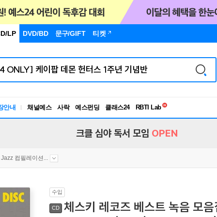
D/LP
DVD/BD
문구
/GIFT
티켓
독서유형검사
장안내
채널예스
사락
예스펀딩
클래스24
RBTI Lab
독서유형검사
크클 심야 독서 모임
OPEN
Jazz 컴필레이션...
수입
체스키 레코즈 베스트 녹음 모음집 Vo
CD