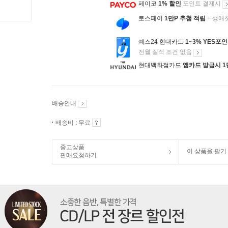
페이코
1% 할인
포인트 결제시
토스페이
1만P 추첨 적립
+ 생애
예스24 현대카드
1~3% YES포
전월 실적 조건 없음
현대백화점카드
앱카드 발급시 1
배송안내
배송비 : 무료
중고상품
이 상품을 팔기
판매요청하기