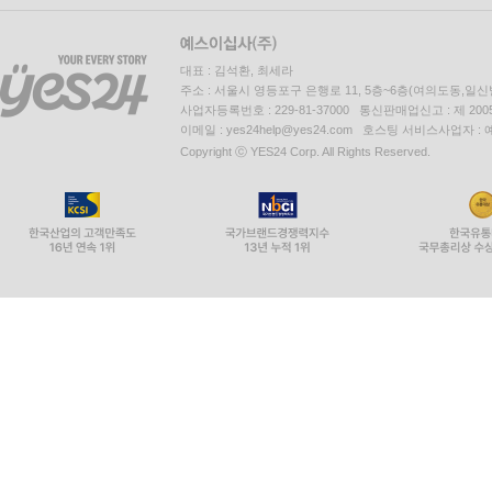
대표 : 김석환, 최세라
주소 : 서울시 영등포구 은행로 11, 5층~6층(여의도동,일신
사업자등록번호 : 229-81-37000 통신판매업신고 : 제 200
이메일 : yes24help@yes24.com 호스팅 서비스사업자 :
Copyright ⓒ YES24 Corp. All Rights Reserved.