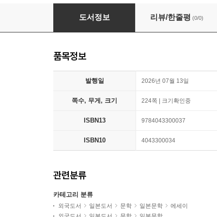
理想のしにかた
도서정보
리뷰/한줄평
(0/0)
품목정보
발행일
2026년 07월 13일
쪽수, 무게, 크기
224쪽 | 크기확인중
ISBN13
9784043300037
ISBN10
4043300034
관련분류
카테고리 분류
외국도서
일본도서
문학
일본문학
에세이
외국도서
일본도서
문학
일본문학