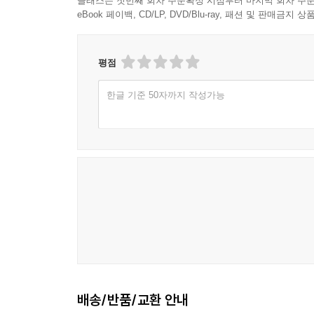
클래스는 첫번째 회차 주문확정 시점부터 마지막 회차 주문
eBook 페이백, CD/LP, DVD/Blu-ray, 패션 및 판매금
평점
한글 기준 50자까지 작성가능
배송/반품/교환 안내