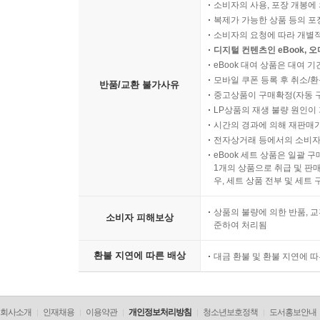
소비자의 사용, 포장 개봉에 
복제가 가능한 상품 등의 포장을 
소비자의 요청에 따라 개별
디지털 컨텐츠인 eBook, 
eBook 대여 상품은 대여 기
모바일 쿠폰 등록 후 취소/환
반품/교환 불가사유
중고상품이 구매확정(자동 
LP상품의 재생 불량 원인이 기
시간의 경과에 의해 재판매가
전자상거래 등에서의 소비자
eBook 세트 상품은 일괄 
1개의 상품으로 취급 및 판매
우, 세트 상품 전부 및 세트
상품의 불량에 의한 반품, 교
소비자 피해보상
준하여 처리됨
환불 지연에 따른 배상
대금 환불 및 환불 지연에 
회사소개
인재채용
이용약관
개인정보처리방침
청소년보호정책
도서홍보안내