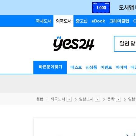
국내도서
외국도서
중고샵
eBook
크레마클럽
C
빠른분야찾기
베스트
신상품
이벤트
바이백
매
웰컴
외국도서
일본도서
문학
일본