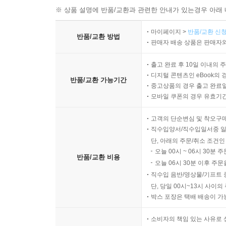
※ 상품 설명에 반품/교환과 관련한 안내가 있는경우 아래 
마이페이지 >
반품/교환 신청
반품/교환 방법
판매자 배송 상품은 판매자와
출고 완료 후 10일 이내의 
디지털 콘텐츠인 eBook의 
반품/교환 가능기간
중고상품의 경우 출고 완료일
모바일 쿠폰의 경우 유효기간(
고객의 단순변심 및 착오구
직수입양서/직수입일서중 일
단, 아래의 주문/취소 조건인
오늘 00시 ~ 06시 30분 
반품/교환 비용
오늘 06시 30분 이후 주문
직수입 음반/영상물/기프트 
단, 당일 00시~13시 사이
박스 포장은 택배 배송이 가
소비자의 책임 있는 사유로 