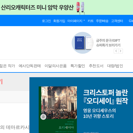
로그인
회원가입
마이페이지
카트
주문/배송
고객센터
Gl
젊은 작가
예사단독판매
이달의사은품
특가할인
추천도서
대량/법인
기
의 데마르카시온