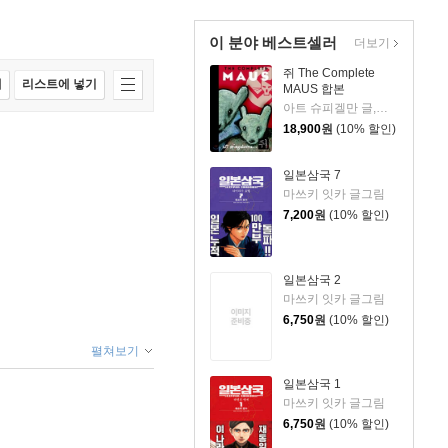
이 분야 베스트셀러
더보기
쥐 The Complete
매
리스트에 넣기
MAUS 합본
아트 슈피겔만 글,그림
18,900
원
(10% 할인)
일본삼국 7
마쓰키 잇카 글그림
7,200
원
(10% 할인)
일본삼국 2
마쓰키 잇카 글그림
6,750
원
(10% 할인)
펼쳐보기
일본삼국 1
마쓰키 잇카 글그림
6,750
원
(10% 할인)