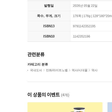
발행일
2026년 05월 22일
쪽수, 무게, 크기
176쪽 | 176g | 128*180*20
ISBN13
9791142352195
ISBN10
1142352196
관련분류
카테고리 분류
국내도서
만화/라이트노벨
역사/시대물
역사
이 상품의 이벤트
(4개)