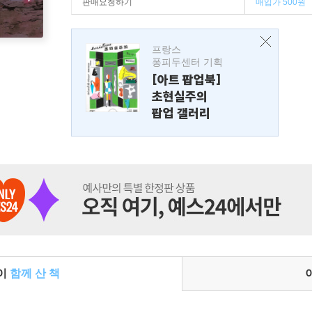
판매요청하기
매입가 500원
프랑스
퐁피두센터 기획
[아트 팝업북]
초현실주의
팝업 갤러리
들이
함께 산 책