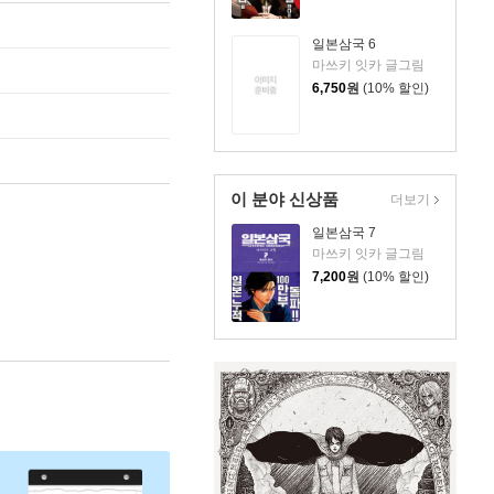
일본삼국 6
마쓰키 잇카 글그림
6,750
원
(10% 할인)
이 분야 신상품
더보기
일본삼국 7
마쓰키 잇카 글그림
7,200
원
(10% 할인)