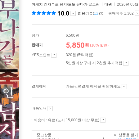
아케치 켄자부로
원저/
토도 유타카
글그림
대원
2026년 05월
10.0
회원리뷰(
12
건)
판매지수 1,302
정가
6,500원
5,850
원
판매가
(10% 할인)
YES포인트
320원 (5% 적립)
5만원이상 구매 시 2천원 추가적립
결제혜택
카드/간편결제 혜택을 확인하세요
배송안내
배송비 : 유료 (도서 15,000원 이상 무료)
중고상품
이 상품을 팔기