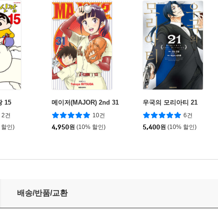
 15
메이저(MAJOR) 2nd 31
우국의 모리아티 21
2건
10건
6건
 할인)
4,950
원
(10% 할인)
5,400
원
(10% 할인)
배송/반품/교환