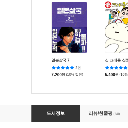
일본삼국 7
신 크레용 신짱
2건
7,200
원
(10% 할인)
5,400
원
(10%
노부나가를 죽인 남자 2부 9
도서정보
리뷰/한줄평
(4/8)