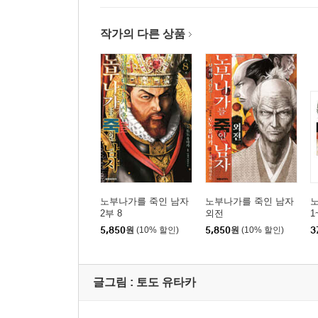
작가의 다른 상품
노부나가를 죽인 남자
노부나가를 죽인 남자
2부 8
외전
1
5,850
원
(10% 할인)
5,850
원
(10% 할인)
3
글그림 :
토도 유타카