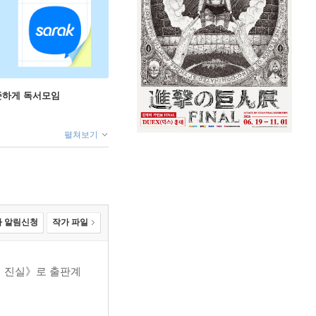
꾸준하게 독서모임
펼쳐보기
 알림신청
작가 파일
의 진실》로 출판계