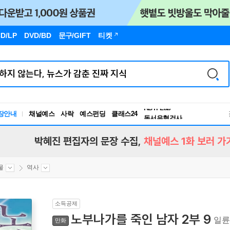
D/LP
DVD/BD
문구
/GIFT
티켓
장안내
채널예스
사락
예스펀딩
클래스24
독서유형검사
RBTI Lab
독서유형검사
박혜진 편집자의 문장 수집,
채널예스 1화 보러 가
물
역사
소득공제
노부나가를 죽인 남자 2부 9
일륜
만화