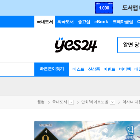
국내도서
외국도서
중고샵
eBook
크레마클럽
C
빠른분야찾기
베스트
신상품
이벤트
바이백
매
웰컴
국내도서
만화/라이트노벨
역사/시대