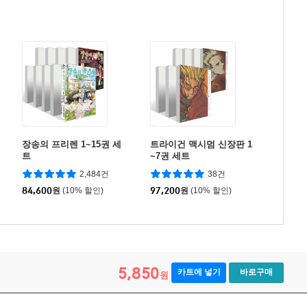
장송의 프리렌 1~15권 세
트라이건 맥시멈 신장판 1
트
~7권 세트
2,484건
38건
84,600
원
(10% 할인)
97,200
원
(10% 할인)
5,850
카트에 넣기
바로구매
원