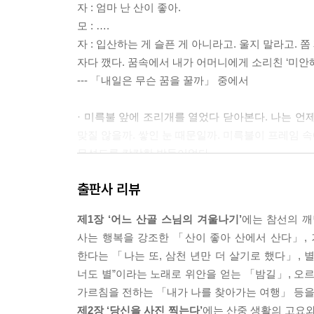
자 : 엄마 난 산이 좋아.
모 : ….
자 : 입산하는 게 슬픈 게 아니라고. 울지 말라고. 쫌
자다 깼다. 꿈속에서 내가 어머니에게 소리친 ‘미안해
--- 「내일은 무슨 꿈을 꿀까」 중에서
· 미륵불 앞에 조리개를 열었다 닫아본다. 나는 언제
맞질 않을까. 쌓인 눈 때문일까. 미륵불이 프레임 
무섭도록 캄캄한 밤들이었다.
숨 막힐 듯한 정적과 어둠 속에 누가 올려놓은 미
출판사 리뷰
까. 셔터 속도를 조절해 두어 번 인포커스로 찍어보
피식 웃었다.
제1장 ‘어느 산골 스님의 겨울나기’
에는 참선의 깨
미륵불은 언제부터 돌아앉았을까? 누가 미륵님을 돌
사는 행복을 강조한 「산이 좋아 산에서 산다」,
초점, 노출을 갖고 싶었는데. 아무리 셔터를 눌러대
한다는 「나는 또, 삼천 년만 더 살기로 했다」, 
--- 「당신을 사진 찍는다」 중에서
너도 별”이라는 노래로 위안을 얻는 「밤길」, 오
가르침을 전하는 「내가 나를 찾아가는 여행」 등을
· 나비 두 마리 서로를 밀고 당기듯 너울너울 춤을 
제2장 ‘당신을 사진 찍는다’
에는 산중 생활의 고요와