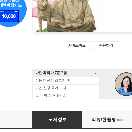
사이즈비교
공유하기
나민애 작가 7문 7답
이동진 선정 최고의 책
기간 한정 특가 도서
오직, 예스24에서만
내일은 무슨 꿈을 꿀까
도서정보
리뷰/한줄평
(0/0)