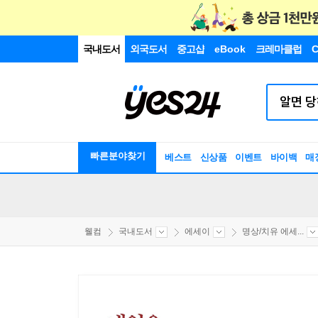
국내도서
외국도서
중고샵
eBook
크레마클럽
C
빠른분야찾기
베스트
신상품
이벤트
바이백
매
웰컴
국내도서
에세이
명상/치유 에세...