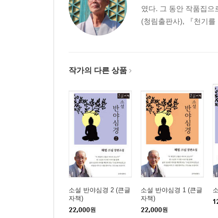
였다. 그 동안 작품집으
제4장 우리는 바다로 가기로 했다
(청림출판사), 『천기를
적심대, 달을 베어먹는 스님‥113 | 요산자(樂山者)
오늘이라는 텃밭농사에 대한 사랑‥120
우리는 바다로 가기로 했다‥123 | 참새나무‥126 |
작가의 다른 상품
제5장 한갓 깨고 나면 꿈인 것을
행복하세요?‥137 | 성 안 내는 그 얼굴이‥140
당신은 모르실 거야‥143 | 내게도 숨겨진 애인이 
한갓 깨고 나면 꿈인 것을 ‥151 | 사람이 부처다‥1
황혼의 가장자리‥162 | 운치 있는 삶‥166 | 풍경
그래도 우리가 갈 곳은 이제 한 군데 남았다‥171 |
제6장 이번 생, 다음 생
세상은 인연이고 살아가는 무대다‥183 | 달은 져도
죽은 이가 하는 일은 가끔 산 사람을 부르는 일이다‥
소설 반야심경 2 (큰글
소설 반야심경 1 (큰글
소
자책)
자책)
만행(卍行)‥195 | 개똥밭에 굴러도 이승이 좋다‥2
1
22,000
원
22,000
원
이번 생, 다음 생‥204 | 홀로 가고 홀로 온다‥207