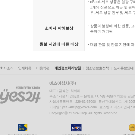
eBook 세트 상품은 일괄 
1개의 상품으로 취급 및 판매
우, 세트 상품 전부 및 세트
상품의 불량에 의한 반품, 교
소비자 피해보상
준하여 처리됨
환불 지연에 따른 배상
대금 환불 및 환불 지연에 
회사소개
인재채용
이용약관
개인정보처리방침
청소년보호정책
도서홍보안내
대표 : 김석환, 최세라
주소 : 서울시 영등포구 은행로 11, 5층~6층(여의도동,일신
사업자등록번호 : 229-81-37000 통신판매업신고 : 제 200
이메일 : yes24help@yes24.com 호스팅 서비스사업자 :
Copyright ⓒ YES24 Corp. All Rights Reserved.