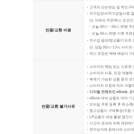
고객의 단순변심 및 착오구
직수입양서/직수입일서중 일
단, 아래의 주문/취소 조건인
오늘 00시 ~ 06시 30분 
반품/교환 비용
오늘 06시 30분 이후 주문
직수입 음반/영상물/기프트 
단, 당일 00시~13시 사이
박스 포장은 택배 배송이 가
소비자의 책임 있는 사유로 
소비자의 사용, 포장 개봉에 
복제가 가능한 상품 등의 포장을 
소비자의 요청에 따라 개별
디지털 컨텐츠인 eBook, 
eBook 대여 상품은 대여 기
모바일 쿠폰 등록 후 취소/환
반품/교환 불가사유
중고상품이 구매확정(자동 
LP상품의 재생 불량 원인이 기
시간의 경과에 의해 재판매가
전자상거래 등에서의 소비자