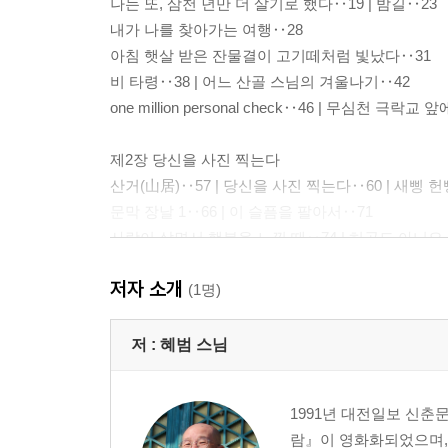
나는 또, 삼천 년만 더 살기로 했다‥19 | 밤길‥23
내가 나를 찾아가는 여행‥28
아침 햇살 받은 잔물결이 고기떼처럼 빛났다‥31
비 타령‥38 | 어느 산골 스님의 겨울나기‥42
one million personal check‥46 | 무심천 극락교
제2장 당신을 사진 찍는다
산거(山居)‥57 | 당신을 사진 찍는다‥60 | 새삥 헌
문막 장날 1‥66 | 이 슬픔을 팔아서‥71
사람이 살면서 행복을 느낄 때‥74 | 허공도 아니요
저자 소개
제3장 그 소를 잡을 줄 아는구나
(1명)
밤바다를 거니는 스님‥85 | 견월망지(見月忘指)‥8
그 소를 잡을 줄 아는구나‥90 | 농부스님‥93
저 :
혜범 스님
토마토는 채소다‥95 | 나비춤‥99 | 내일은 무슨 
라다크 여행, 아름답고 거룩한 병‥104
1991년 대전일보 신춘
비 오는 날 가끔 짜장면 먹으러 간다‥108
람』이 영화화되었으며, 