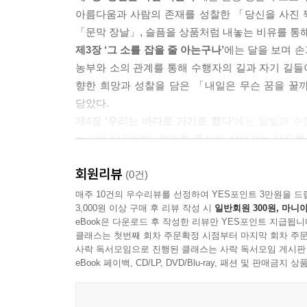
허공에 앞과 뒤, 좌우로 옮겨다니더니 이별의 갈림
아름다움과 사람의 존재를 성찰한 「당신을 사진 
지는 원과 한으로 저승으로 가는 길의 나비가 울
「문막 장날」, 슬픔을 상품처럼 내놓는 비유를 통해
백지장처럼 하얗게 지워지고 심장이 빠르게 뛰었다
제3장 ‘그 소를 잡을 줄 아는구나’
에는 달을 보며 
한동안 몸부림치던 나비 두 마리, 양 날개를 펼치
농부와 소의 관계를 통해 수행자의 길과 자기 길들
를 하고는 무진장 하늘 위쪽으로 올라가며 공중에서
향한 희망과 성찰을 담은 「내일은 무슨 꿈을 꿀
기라도 하듯. 그러다 서서히 하늘 위로 올라가는데 
담았다.
꿈인가, 눈을 씀벅거리고 있는데 이승과 저승의 경계
제4장 ‘우리는 바다로 가기로 했다’
에는 달빛과 수
--- 「나비춤」 중에서
농사에 비유하며, 현재를 충실히 살아가는 태도를
자유를 이야기한 「우리는 바다로 가기로 했다」 등
·무시로 무처로 내가 나에게 부림을 당하면 속박당한
회원리뷰
제5장 ‘한갓 깨고 나면 꿈인 것을’
(0건)
에는 행복의 본질을
에서의 삶을 온전히 누릴 수 있게 되는 것이다. 
드러나는 평화와 수행의 힘을 이야기한 「성 안 
매주 10건의 우수리뷰를 선정하여 YES포인트 3만원을 드
꿀 수 있는 나를 찾을 수 있는 내면의 힘을 기를 수 
3,000원 이상 구매 후 리뷰 작성 시
일반회원 300원, 마니아
것을」, 인간 자체가 부처임을 깨닫는 불교의 가르침
내가 누구인지를 알 수 있는. 내가 나를 찾아가는 여
eBook은 다운로드 후 작성한 리뷰만 YES포인트 지급됩니
제6장 ‘이번 생, 다음 생’
에는 삶을 인연과 무대에 
다.
클래스는 첫번째 회차 주문확정 시점부터 마지막 회차 주문
순환을 통해 삶과 죽음, 존재의 지속성을 말하는 
사락 독서모임으로 진행된 클래스는 사락 독서모임 게시판
--- 「작가의 말」 중에서
살아야 하는지 묻는 「이번 생, 다음 생」 등을 마주
eBook 페이백, CD/LP, DVD/Blu-ray, 패션 및 판매금