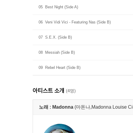
05
Best Night (Side A)
06
Veni Vidi Vici - Featuring Nas (Side B)
07
S.E.X. (Side B)
08
Messiah (Side B)
09
Rebel Heart (Side B)
아티스트 소개
(4명)
노래 :
Madonna
(마돈나,Madonna Louise Ci