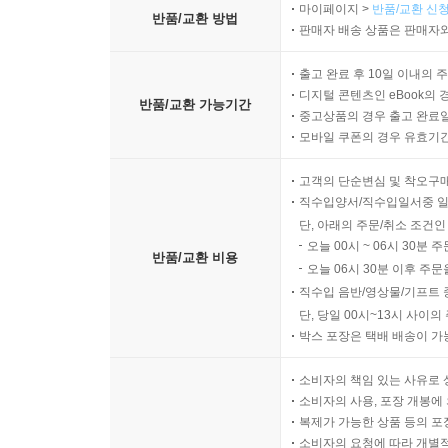
마이페이지 >
반품/교환 신청
반품/교환 방법
판매자 배송 상품은 판매자와
출고 완료 후 10일 이내의 
디지털 콘텐츠인 eBook의 
반품/교환 가능기간
중고상품의 경우 출고 완료일
모바일 쿠폰의 경우 유효기간(
고객의 단순변심 및 착오구
직수입양서/직수입일서중 일
단, 아래의 주문/취소 조건인
오늘 00시 ~ 06시 30분 
반품/교환 비용
오늘 06시 30분 이후 주문
직수입 음반/영상물/기프트 
단, 당일 00시~13시 사이
박스 포장은 택배 배송이 가
소비자의 책임 있는 사유로 
소비자의 사용, 포장 개봉에 
복제가 가능한 상품 등의 포장을 
소비자의 요청에 따라 개별