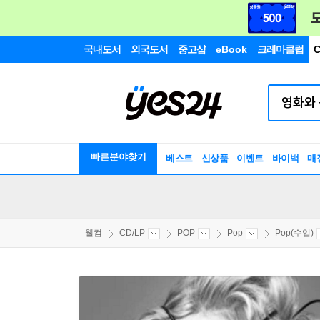
국내도서
외국도서
중고샵
eBook
크레마클럽
C
빠른분야찾기
베스트
신상품
이벤트
바이백
매
웰컴
CD/LP
POP
Pop
Pop(수입)