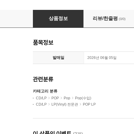
Madonna (마돈나) - 13집 Rebel Heart [2LP]
상품정보
리뷰/한줄평
(0/0)
품목정보
발매일
2026년 06월 05일
관련분류
카테고리 분류
CD/LP
POP
Pop
Pop(수입)
CD/LP
LP(Vinyl) 전문관
POP LP
이 상품의 이벤트
(2개)