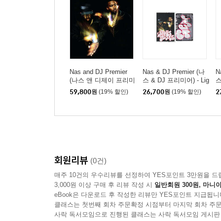
Nas and DJ Premier
Nas & DJ Premier (나
N
(나스 앤 디제이 프리미
스 & DJ 프리미어) - Lig
스
어) - Light-Years [2LP]
ht-Years [카세트테이
h
59,800
원
(19% 할인)
26,700
원
(19% 할인)
2
프]
프
회원리뷰
(0건)
매주 10건의 우수리뷰를 선정하여 YES포인트 3만원을 드
3,000원 이상 구매 후 리뷰 작성 시
일반회원 300원, 마니아
eBook은 다운로드 후 작성한 리뷰만 YES포인트 지급됩니
클래스는 첫번째 회차 주문확정 시점부터 마지막 회차 주문
사락 독서모임으로 진행된 클래스는 사락 독서모임 게시판