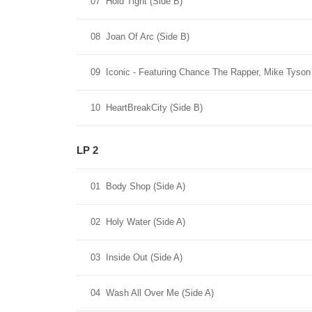
07
Hold Tight (Side B)
08
Joan Of Arc (Side B)
09
Iconic - Featuring Chance The Rapper, Mike Tyson
10
HeartBreakCity (Side B)
LP 2
01
Body Shop (Side A)
02
Holy Water (Side A)
03
Inside Out (Side A)
04
Wash All Over Me (Side A)