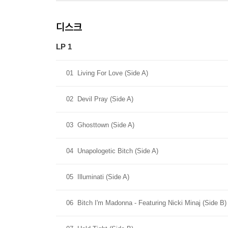
디스크
LP 1
01
Living For Love (Side A)
02
Devil Pray (Side A)
03
Ghosttown (Side A)
04
Unapologetic Bitch (Side A)
05
Illuminati (Side A)
06
Bitch I'm Madonna - Featuring Nicki Minaj (Side B)