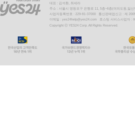
대표 : 김석환, 최세라
주소 : 서울시 영등포구 은행로 11, 5층~6층(여의도동,일신
사업자등록번호 : 229-81-37000 통신판매업신고 : 제 200
이메일 : yes24help@yes24.com 호스팅 서비스사업자 :
Copyright ⓒ YES24 Corp. All Rights Reserved.