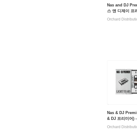
Nas and DJ Pre
스 앤 디제이 프리
Light-Years [2L
Orchard Distribut
Nas & DJ Prem
& DJ 프리미어) - 
Years [카세트테
Orchard Distribut