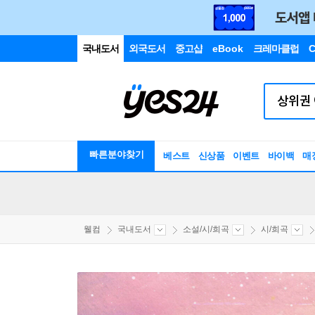
국내도서
외국도서
중고샵
eBook
크레마클럽
C
빠른분야찾기
베스트
신상품
이벤트
바이백
매
웰컴
국내도서
소설/시/희곡
시/희곡