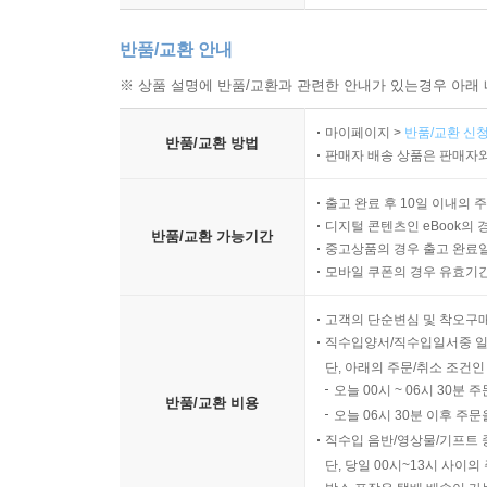
반품/교환 안내
※ 상품 설명에 반품/교환과 관련한 안내가 있는경우 아래 
마이페이지 >
반품/교환 신청
반품/교환 방법
판매자 배송 상품은 판매자와
출고 완료 후 10일 이내의 
디지털 콘텐츠인 eBook의 
반품/교환 가능기간
중고상품의 경우 출고 완료일
모바일 쿠폰의 경우 유효기간(
고객의 단순변심 및 착오구
직수입양서/직수입일서중 일
단, 아래의 주문/취소 조건인
오늘 00시 ~ 06시 30분 
반품/교환 비용
오늘 06시 30분 이후 주문
직수입 음반/영상물/기프트 
단, 당일 00시~13시 사이