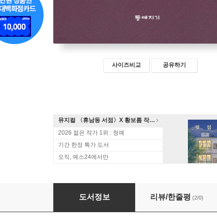
사이즈비교
공유하기
뮤지컬 〈휴남동 서점〉X 황보름 작가 북토크
2026 젊은 작가 1위 : 청예
기간 한정 특가 도서
오직, 예스24에서만
채아의 365일
도서정보
리뷰/한줄평
(2/0)