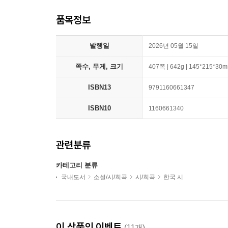
품목정보
발행일
2026년 05월 15일
쪽수, 무게, 크기
407쪽 | 642g | 145*215*30
ISBN13
9791160661347
ISBN10
1160661340
관련분류
카테고리 분류
국내도서
소설/시/희곡
시/희곡
한국 시
이 상품의 이벤트
(11개)