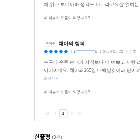
에 읽다 보니아빠 생각도 나더라고요잘 읽히는
이 리뷰가 도움이 되었나요?
채아의 행복
종이책
n************q
2026-05-22
신고
|
|
|
누구나 손주,손녀가 자식보다 더 예쁘고 사랑 
아이이네요. 채아의365일 대박날것이라 믿어요
더보기
이 리뷰가 도움이 되었나요?
1
한줄평
(0건)