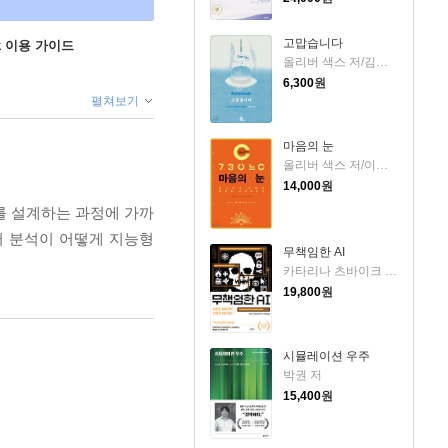
고맙습니다
ok 이용 가이드
올리버 색스 저/김명남 역
6,300
원
펼쳐보기
마음의 눈
올리버 색스 저/이민아 역
14,000
원
를 설계하는 과정에 가까
터 분석이 어떻게 지능형
무책임한 AI
카타리나 츠바이크 저/유영미 역
19,800
원
시뮬레이션 우주
박권 저
15,400
원