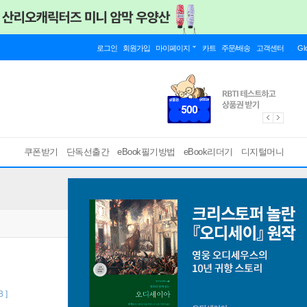
로그인
회원가입
마이페이지
카트
주문/배송
고객센터
Gl
쿠폰받기
단독선출간
eBook필기방법
eBook리더기
디지털머니
 ]