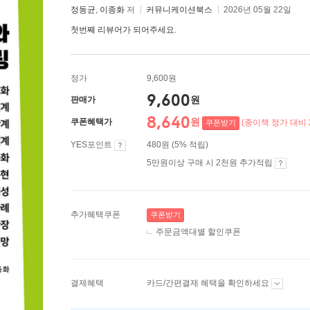
정동균
,
이종화
저
커뮤니케이션북스
2026년 05월 22일
첫번째 리뷰어가 되어주세요.
정가
9,600원
9,600
원
판매가
8,640
원
쿠폰혜택가
(종이책 정가 대비 
쿠폰받기
YES포인트
480원 (5% 적립)
5만원이상 구매 시 2천원 추가적립
추가혜택쿠폰
쿠폰받기
주문금액대별 할인쿠폰
결제혜택
카드/간편결제 혜택을 확인하세요