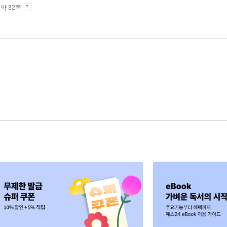
4 약 32쪽