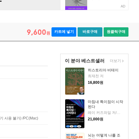
AD
9,600
카트에 넣기
바로구매
원클릭구매
원
이 분야 베스트셀러
더보기
히스토리아 비테이
최재천 저
16,800
원
마침내 특이점이 시작
된다
레이 커즈와일 저/이충호 역/장대익 감수
사용 불가) /PC(Mac)
21,000
원
뇌는 어떻게 나를 조