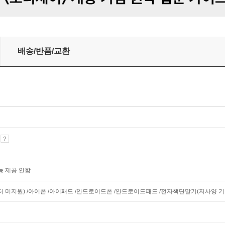
배송/반품/교환
기
능 제공 안함
니터 미지원) /아이폰 /아이패드 /안드로이드폰 /안드로이드패드 /전자책단말기(저사양 기기 