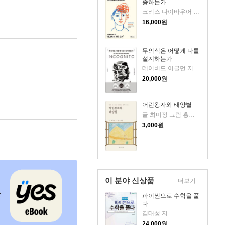
종하는가
크리스 나이바우어 저/김윤종 역
16,000
원
무의식은 어떻게 나를
설계하는가
데이비드 이글먼 저/김승욱 역
20,000
원
어린왕자와 태양별
글 최미정 그림 홍예림 저
3,000
원
이 분야 신상품
더보기
파이썬으로 수학을 풀
다
김대성 저
24,000
원