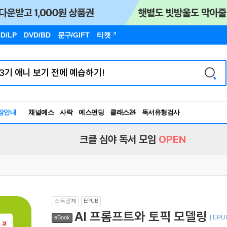
D/LP
DVD/BD
문구
/GIFT
티켓
장안내
채널예스
사락
예스펀딩
클래스24
독서유형검사
RBTI Lab
독서유형검사
크클 심야 독서 모임
OPEN
소득공제
EPUB
AI 프롬프트와 토픽 모델링
[ EPUB
eBook