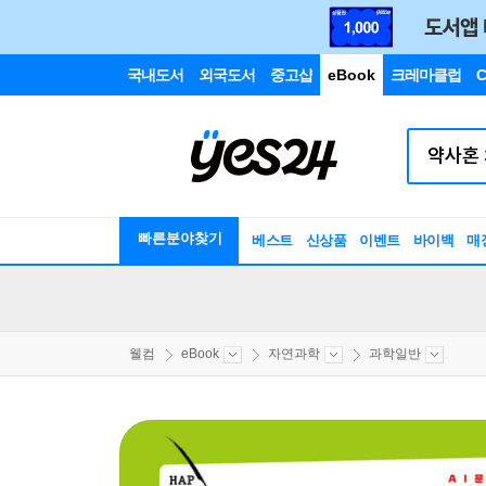
국내도서
외국도서
중고샵
eBook
크레마클럽
C
빠른분야찾기
베스트
신상품
이벤트
바이백
매
웰컴
eBook
자연과학
과학일반