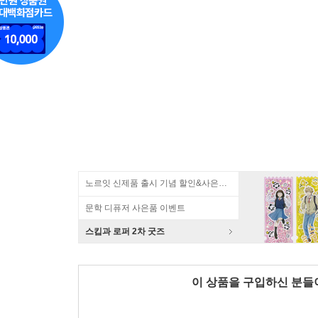
노르잇 신제품 출시 기념 할인&사은품 증정!
문학 디퓨저 사은품 이벤트
스킵과 로퍼 2차 굿즈
이 상품을 구입하신 분