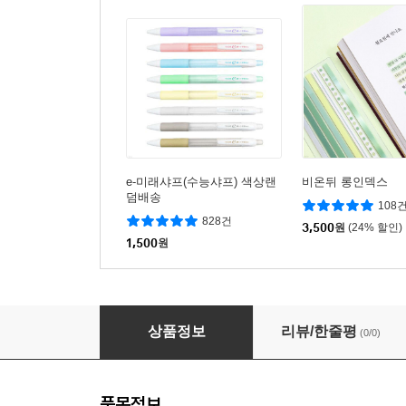
e-미래샤프(수능샤프) 색상랜
비온뒤 롱인덱스
덤배송
108
828건
3,500
원
(24% 할인)
1,500
원
파스텔 클립 아크릴 투명 문서 정리 서류집게
상품정보
리뷰/한줄평
(0/0)
품목정보