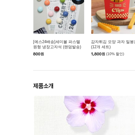
[예스24배송]세미볼 파스텔
감자튀김 모양 과자 밀봉
원형 냉장고자석 (랜덤발송)
(12개 세트)
800
원
1,800
원
(10% 할인)
제품소개