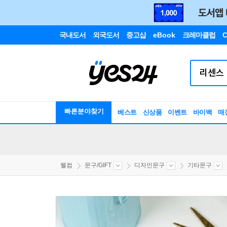
국내도서
외국도서
중고샵
eBook
크레마클럽
C
빠른분야찾기
베스트
신상품
이벤트
바이백
매
웰컴
문구/GIFT
디자인문구
기타문구