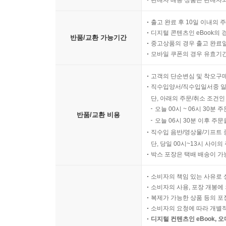
판매자 배송 상품은 판매자와
출고 완료 후 10일 이내의 
디지털 콘텐츠인 eBook의 
반품/교환 가능기간
중고상품의 경우 출고 완료일
모바일 쿠폰의 경우 유효기간(
고객의 단순변심 및 착오구
직수입양서/직수입일서중 일
단, 아래의 주문/취소 조건인
오늘 00시 ~ 06시 30분 
반품/교환 비용
오늘 06시 30분 이후 주문
직수입 음반/영상물/기프트 
단, 당일 00시~13시 사이
박스 포장은 택배 배송이 가
소비자의 책임 있는 사유로 
소비자의 사용, 포장 개봉에 
복제가 가능한 상품 등의 포장을 
소비자의 요청에 따라 개별
디지털 컨텐츠인 eBook, 