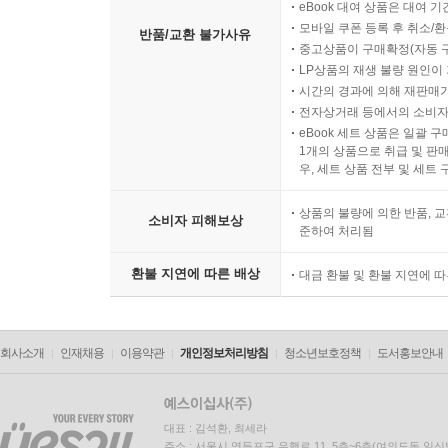
eBook 대여 상품은 대여 기
모바일 쿠폰 등록 후 취소/환
반품/교환 불가사유
중고상품이 구매확정(자동 
LP상품의 재생 불량 원인이 기
시간의 경과에 의해 재판매가
전자상거래 등에서의 소비자
eBook 세트 상품은 일괄 
1개의 상품으로 취급 및 판매
우, 세트 상품 전부 및 세트
상품의 불량에 의한 반품, 교
소비자 피해보상
준하여 처리됨
환불 지연에 따른 배상
대금 환불 및 환불 지연에 
회사소개
인재채용
이용약관
개인정보처리방침
청소년보호정책
도서홍보안내
대표 : 김석환, 최세라
주소 : 서울시 영등포구 은행로 11, 5층~6층(여의도동,일신