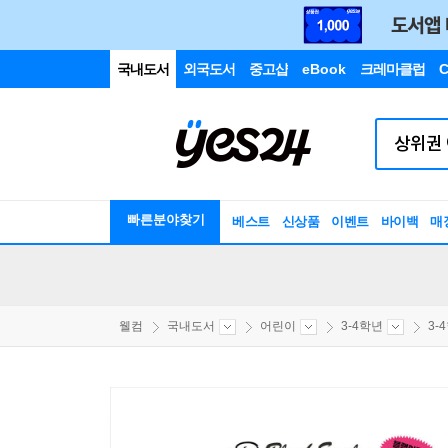
국내도서
외국도서
중고샵
eBook
크레마클럽
C
빠른분야찾기
베스트
신상품
이벤트
바이백
매
웰컴
국내도서
어린이
3-4학년
3-