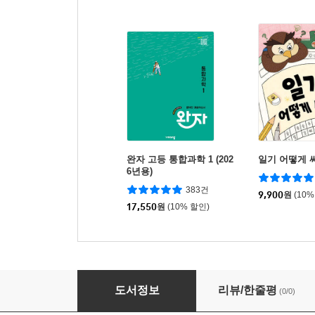
완자 고등 통합과학 1 (202
일기 어떻게 
6년용)
383건
9,900
원
(10%
17,550
원
(10% 할인)
블랙이글스가 되고 싶어
도서정보
리뷰/한줄평
(0/0)