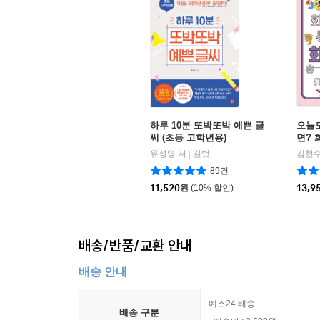
하루 10분 또박또박 예쁜 글
오늘
씨 (초등 고학년용)
면? 
유성영 저
길벗
|
89건
11,520
원
(10% 할인)
13,9
배송/반품/교환 안내
배송 안내
예스24 배송
배송 구분