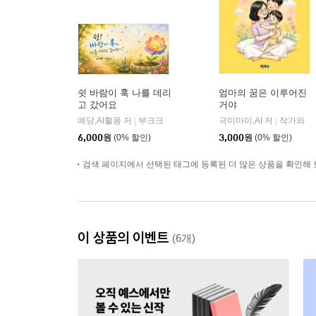
쉿 바람이 훅 나를 데리
엄마의 꿈은 이루어진
고 갔어요
거야
예당,AI활용 저
부크크
극미마미,AI 저
작가와
|
|
6,000
원
(0% 할인)
3,000
원
(0% 할인)
검색 페이지에서 선택된 태그에 등록된 더 많은 상품을 확인해 
이 상품의 이벤트
(6개)