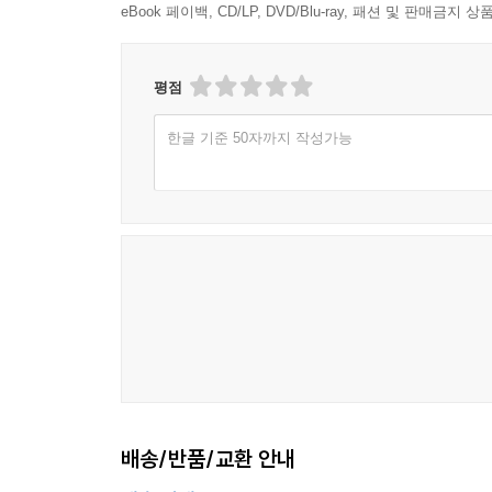
eBook 페이백, CD/LP, DVD/Blu-ray, 패션 및 판매금
성직자 선발과 내부 규율
예배시설과 종교활동의 보장
종교단체 재산과 운영의 문제
평점
국가 개입의 한계
한글 기준 50자까지 작성가능
7장 학교와 직장에서의 종교의 자유
교육기관에서의 종교 표현
학생의 신앙과 학교 규율
교원의 종교적 중립 문제
직장 내 종교적 표현과 배려
채용과 인사에서의 차별 문제
복장 휴일 식사와 같은 실질적 쟁점
8장 공공영역에서 종교의 자유는 어떻게 조정되는
배송/반품/교환 안내
국가기관과 종교의 관계