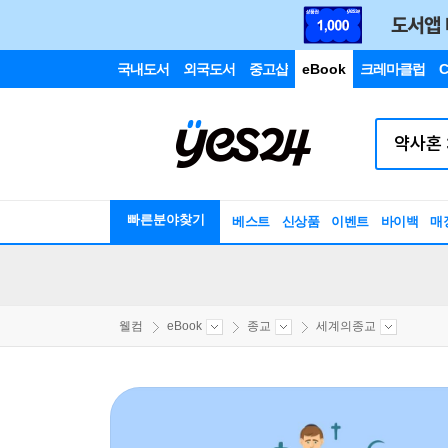
국내도서
외국도서
중고샵
eBook
크레마클럽
C
빠른분야찾기
베스트
신상품
이벤트
바이백
매
웰컴
eBook
종교
세계의종교