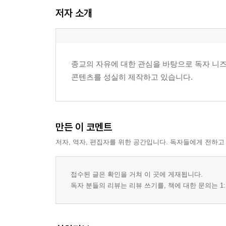
소수자 보호와 차별 방지
저자 소개
민주주의와 자유권의 관계
종교의 자유와 다른 기본권의 연결
3장 종교의 자유를 보장하는 법과 제도
종교의 자유에 대한 관심을 바탕으로 독자 니즈
콘텐츠를 성실히 제작하고 있습니다.
헌법상 종교의 자유
국제인권규범과 종교의 자유
정교분리의 원칙
국가의 중립성과 공정성
만든 이 코멘트
입법과 행정에서의 보호 방식
저자, 역자, 편집자를 위한 공간입니다. 독자들에게 전하고
사법적 통제와 권리구제
4장 종교의 자유는 어디까지 인정되는가
접수된 글은 확인을 거쳐 이 곳에 게재됩니다.
독자 분들의 리뷰는 리뷰 쓰기를, 책에 대한 문의는 1:
절대적으로 보호되는 영역
제한이 가능한 영역
공공복리와 질서유지의 기준