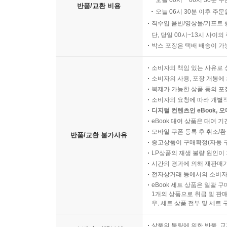
보호되는 행위의 성격
반품/교환 비용
오늘 06시 30분 이후 주문
제한 목적의 정당성
직수입 음반/영상물/기프트 
수단의 필요성과 상당성
단, 당일 00시~13시 사이
대체수단의 가능성
박스 포장은 택배 배송이 가
소수자와 약자에 대한 고려
자유와 질서의 균형 기준
소비자의 책임 있는 사유로 
소비자의 사용, 포장 개봉에 
복제가 가능한 상품 등의 포장을 
소비자의 요청에 따라 개별
디지털 컨텐츠인 eBook, 
eBook 대여 상품은 대여 기
모바일 쿠폰 등록 후 취소/환
반품/교환 불가사유
중고상품이 구매확정(자동 
LP상품의 재생 불량 원인이 기
시간의 경과에 의해 재판매가
전자상거래 등에서의 소비자
eBook 세트 상품은 일괄 
1개의 상품으로 취급 및 판매
우, 세트 상품 전부 및 세트
상품의 불량에 의한 반품, 교