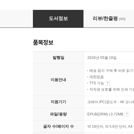
종교의 자유, 어디까지 보호되는가
도서정보
리뷰/한줄평
(0/0)
품목정보
발행일
2026년 05월 18일
배송 없이 구매 후 바로 읽
제한없음
이용안내
TTS 가능
저작권 보호를 위해 인쇄 기
지원기기
크레마 /PC(윈도우 - 4K 모
파일/용량
EPUB(DRM) | 0.72MB
글자 수/페이지 수
약 18만자, 약 5.6만 단어, A4