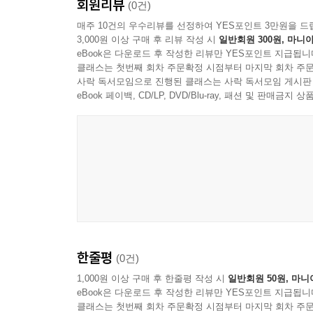
회원리뷰
(0건)
타인의 권리와 충돌하는 경우
매주 10건의 우수리뷰를 선정하여 YES포인트 3만원을 드
차별과 혐오의 문제
3,000원 이상 구매 후 리뷰 작성 시
일반회원 300원, 마니아
과잉금지와 비례성 판단
eBook은 다운로드 후 작성한 리뷰만 YES포인트 지급됩니
클래스는 첫번째 회차 주문확정 시점부터 마지막 회차 주문
사락 독서모임으로 진행된 클래스는 사락 독서모임 게시판
5장 개인은 어떤 방식으로 종교의 자유를 행사하는
eBook 페이백, CD/LP, DVD/Blu-ray, 패션 및 판매금
예배와 의식의 자유
종교적 복장과 상징의 표현
전도와 선교의 허용 범위
신앙에 따른 생활방식의 선택
종교적 양심에 따른 거부의 문제
사적 공간과 공적 공간에서의 자유
6장 공동체와 단체의 종교적 자유는 어떻게 다루
한줄평
(0건)
1,000원 이상 구매 후 한줄평 작성 시
일반회원 50원, 마니
종교단체의 자율성
eBook은 다운로드 후 작성한 리뷰만 YES포인트 지급됩니
교리와 조직 운영의 독립성
클래스는 첫번째 회차 주문확정 시점부터 마지막 회차 주문