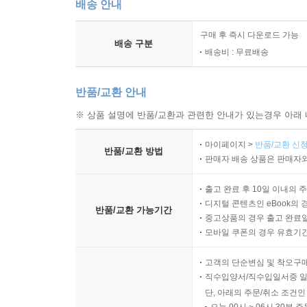
배송 안내
공공정책과 종교적 가치의 영향
공공장소에서의 종교행사
구매 후 즉시 다운로드 가능
종교시설과 지역사회 갈등
배송 구분
배송비 : 무료배송
언론과 문화 영역에서의 종교 표현
공적 권한 행사와 종교적 중립
반품/교환 안내
9장 종교의 자유와 충돌하는 문제들
※ 상품 설명에 반품/교환과 관련한 안내가 있는경우 아래 
마이페이지 >
반품/교환 신청
표현의 자유와의 충돌
반품/교환 방법
판매자 배송 상품은 판매자와
평등권과의 충돌
아동의 권리와 보호 문제
출고 완료 후 10일 이내의 
보건의료와 종교적 신념
디지털 콘텐츠인 eBook의 
반품/교환 가능기간
중고상품의 경우 출고 완료일
병역과 양심의 문제
모바일 쿠폰의 경우 유효기간(
안전과 방역 조치와의 관계
고객의 단순변심 및 착오구
10장 종교의 자유를 판단하는 기준
직수입양서/직수입일서중 일
단, 아래의 주문/취소 조건인
오늘 00시 ~ 06시 30분 