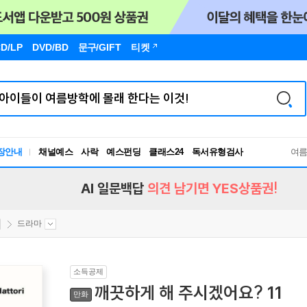
D/LP
DVD/BD
문구
/GIFT
티켓
장안내
채널예스
사락
예스펀딩
클래스24
독서유형검사
여
RBTI Lab
독서유형검사
AI 일문백답
의견 남기면 YES상품권!
드라마
소득공제
깨끗하게 해 주시겠어요? 11
만화