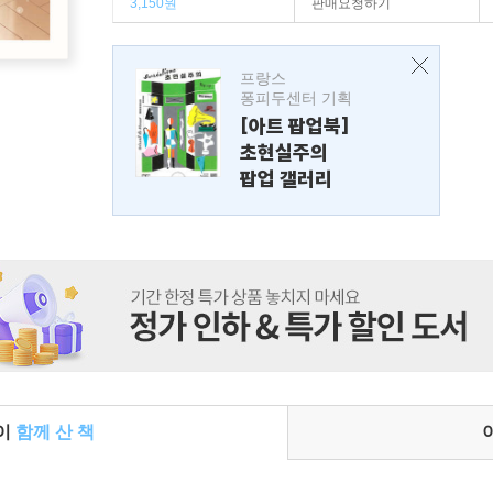
3,150원
판매요청하기
프랑스
퐁피두센터 기획
[아트 팝업북]
초현실주의
팝업 갤러리
들이
함께 산 책