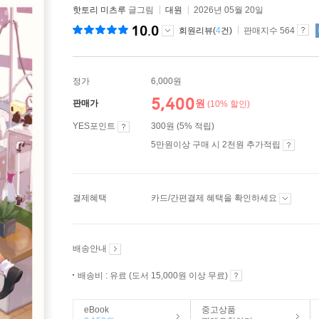
핫토리 미츠루
글그림
대원
2026년 05월 20일
10.0
회원리뷰(
4
건)
판매지수 564
정가
6,000원
5,400
원
판매가
(10% 할인)
YES포인트
300원 (5% 적립)
5만원이상 구매 시 2천원 추가적립
결제혜택
카드/간편결제 혜택을 확인하세요
배송안내
배송비 : 유료 (도서 15,000원 이상 무료)
eBook
중고상품