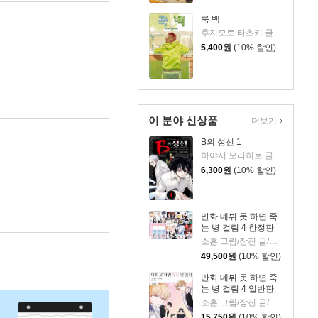
룩 백
후지모토 타츠키 글,그림
5,400
원
(10% 할인)
이 분야 신상품
더보기
B의 성선 1
하야시 모리히로 글그림
6,300
원
(10% 할인)
만화 데뷔 못 하면 죽
는 병 걸림 4 한정판
소흔 그림/장진 글/백덕수 원저
49,500
원
(10% 할인)
만화 데뷔 못 하면 죽
는 병 걸림 4 일반판
소흔 그림/장진 글/백덕수 원저
15,750
원
(10% 할인)