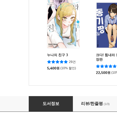
누나의 친구 3
크다! 힘내라 
장판
29건
5,400
원
(10% 할인)
22,500
원
(1
깨끗하게 해 주시겠어요? 11
도서정보
리뷰/한줄평
(1/3)