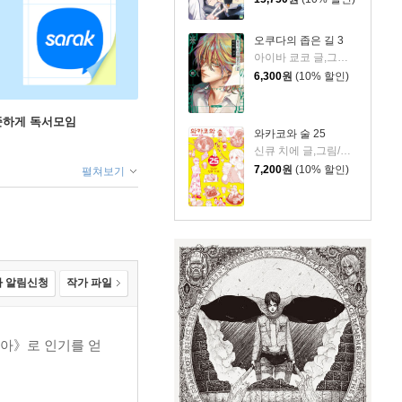
오쿠다의 좁은 길 3
아이바 쿄코 글,그림/이소정 역
6,300
원
(10% 할인)
꾸준하게 독서모임
와카코와 술 25
신큐 치에 글,그림/조아라 역
7,200
원
(10% 할인)
펼쳐보기
 알림신청
작가 파일
카레아》로 인기를 얻