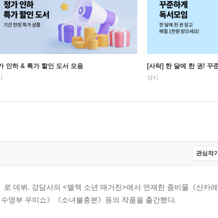
가 인하 & 특가 할인 도서 모음
[사락] 한 달에 한 권! 
시
상시
관심작가
 점프!》로 데뷔. 강담사의 <별책 소년 매거진>에서 연재한 좀비물《산
계 수영부 우미쇼》《소녀불충분》등의 작품을 출간했다.