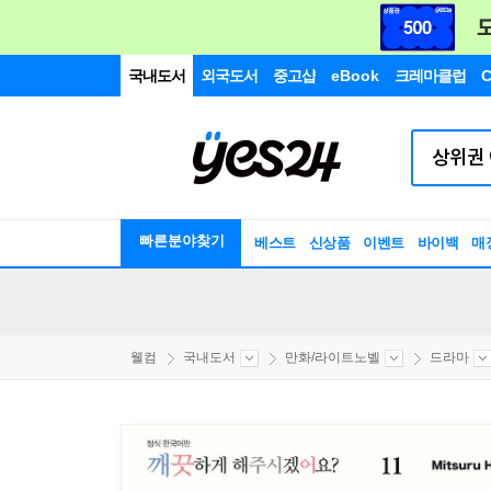
국내도서
외국도서
중고샵
eBook
크레마클럽
C
빠른분야찾기
베스트
신상품
이벤트
바이백
매
웰컴
국내도서
만화/라이트노벨
드라마