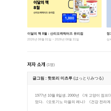
이달의 책 8월 : 산리오캐릭터즈 유리컵
정
2026년 08월 01일 ~ 2026년 08월 31일
상
저자 소개
(1명)
글그림 :
핫토리 미츠루
(はっとりみつる)
1977년 10월 8일생. 2000년 《개 고양이
었다. 《오토기노 마을의 레나》《건강 전라