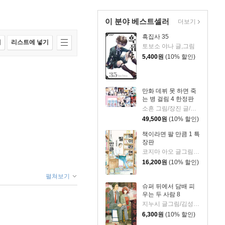
이 분야 베스트셀러
더보기
흑집사 35
매
리스트에 넣기
토보소 야나 글,그림
5,400
원
(10% 할인)
만화 데뷔 못 하면 죽
는 병 걸림 4 한정판
소흔 그림/장진 글/백덕수 원저
49,500
원
(10% 할인)
책이라면 팔 만큼 1 특
장판
코지마 아오 글그림/장혜영 역
16,200
원
(10% 할인)
펼쳐보기
슈퍼 뒤에서 담배 피
우는 두 사람 8
지누시 글그림/김성래 역
6,300
원
(10% 할인)