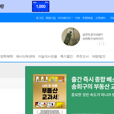
로그인
회원가입
마이페이지
카트
주문/배송
고객센터
Gl
름방학혜택
예사단독판매
이달의사은품
특가할인
추천도서
대량/법인