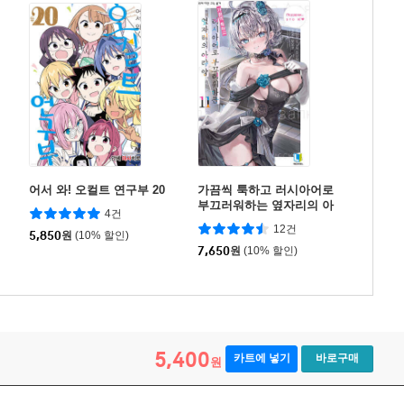
어서 와! 오컬트 연구부 20
가끔씩 툭하고 러시아어로
부끄러워하는 옆자리의 아
4건
랴 양 11
12건
5,850
원
(10% 할인)
7,650
원
(10% 할인)
5,400
카트에 넣기
바로구매
원