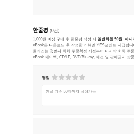
럼 가정교회들이 하나의 물결을 이루도록 돕는 핵
--- p.125
- 일부는 가정교회가 셀 교회보다 어렵다고 하지만,
한줄평
(0건)
로 운영되지만, 가정교회는 가족 같은 공동체를 세운
1,000원 이상 구매 후 한줄평 작성 시
일반회원 50원, 마니
들이 늘어나고 있으며, 그 가운데 전도를 통해 교
eBook은 다운로드 후 작성한 리뷰만 YES포인트 지급됩니
효율성도 높아진다는 사실을 확인하게 된다.
클래스는 첫번째 회차 주문확정 시점부터 마지막 회차 주문
--- p.145
eBook 페이백, CD/LP, DVD/Blu-ray, 패션 및 판매금
- 목자·목녀들이 올인하도록 이끄는 첫걸음은 담임
평점
보는데, 담임목사가 가정교회에 올인하지 않으면 
성도도 헌신한다. 성도의 헌신은 담임목사의 헌신과
한글 기준 50자까지 작성가능
--- p.189
- 은퇴 후 교회가 지속적으로 성장하느냐는 후임보다
와 여유를 충분히 주고, 은퇴가 다가오면 서서히 권
를 받던 주연 자리에서 물러나 조연이나 엑스트라가 