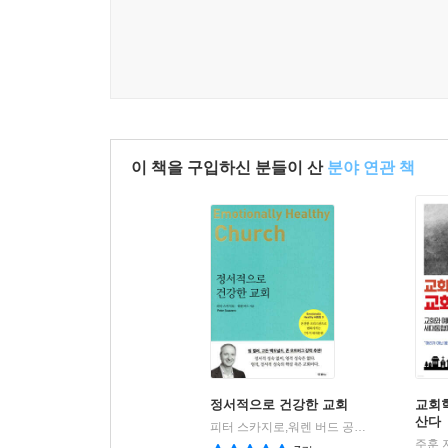
그리고 일단 은퇴하면 절대로 교회 일에 간섭하지 말
--- p.227
- 나는 목회자와 평신도 모두가, 신약 교회가 오늘
날 수 있다고 믿기를 바란다. 그리하여 신약 교회
의 물결을 일으키면 좋겠다.
이 책을 구입하신 분들이 산
분야 연관 책
--- pp.237-238
정서적으로 건강한 교회
교회
산다
피터 스카지로,워렌 버드 공저/최종훈 역
두
|
주훈 