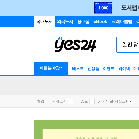
국내도서
외국도서
중고샵
eBook
크레마클럽
C
빠른분야찾기
베스트
신상품
이벤트
바이백
매
웰컴
국내도서
종교
기독교(개신교)