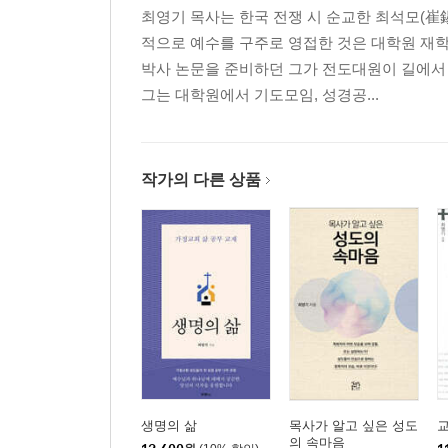
최영기 목사는 한국 전쟁 시 순교한 최석모(崔
2. 가정교회 문화가 된 특징들 1
적으로 예수를 구주로 영접한 것은 대학원 재
3. 가정교회 바로 알기
박사 논문을 준비하던 그가 전도대원이 길에서
그는 대학원에서 기도모임, 성경공...
5부 가정교회 정신을 지킬 때 신약 교회 회복이 가
1. 선교, 선교지 그리고 가정교회
2. 주님이 원하시는 교회 성장
3. 영혼 구원의 목적과 신앙 전수
작가의 다른 상품
4. 전부를 바쳐 해야 할 가치 있는 사역
6부 추락하는 한국 교회, 가정교회가 대안이다
1. 신약 교회의 회복이 해법이다
2. 이 시대의 교회 생존 전략
3. 지혜로운 목회, 치열한 목회
나가는 말
_ 가정교회, 예수님이 꿈꾸신 교회
부록
_ 바울과 교회(홍인규 교수)
생명의 삶
목사가 알고 싶은 성도
의 속마음