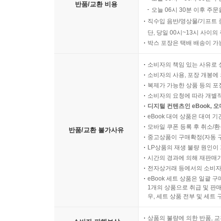
반품/교환 비용
오늘 06시 30분 이후 주문
직수입 음반/영상물/기프트 
단, 당일 00시~13시 사이
박스 포장은 택배 배송이 가
소비자의 책임 있는 사유로 
소비자의 사용, 포장 개봉에 
복제가 가능한 상품 등의 포장을 
소비자의 요청에 따라 개별
디지털 컨텐츠인 eBook, 
eBook 대여 상품은 대여 기
모바일 쿠폰 등록 후 취소/환
반품/교환 불가사유
중고상품이 구매확정(자동 
LP상품의 재생 불량 원인이 기
시간의 경과에 의해 재판매가
전자상거래 등에서의 소비자
eBook 세트 상품은 일괄 
1개의 상품으로 취급 및 판매
우, 세트 상품 전부 및 세트
상품의 불량에 의한 반품, 교