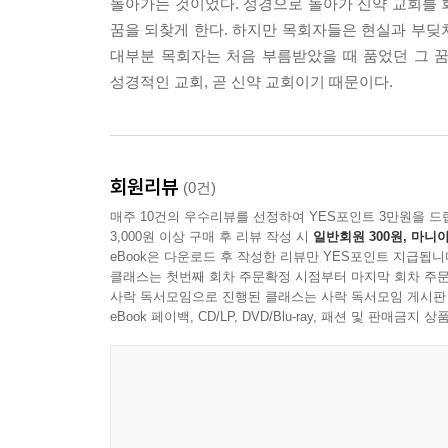
돌아가는 것이었다. 성경으로 돌아가 신약 교회를 
꿈을 되찾게 한다. 하지만 목회자들은 현실과 부딪
- 가정교회를 움직이는 세 가지 핵심 요소는 ‘목장, 
대부분 목회자는 처음 부름받았을 때 품었던 그 꿈
신을 ‘4기둥’이라 부른다. 이 3축과 4기둥은 가
성경적인 교회, 곧 신약 교회이기 때문이다.
모든 실천 원리는 이 구조에서 파생된다.
--- p.68
- ‘영혼을 구원하여 제자를 만드는 교회’가 되려면
회원리뷰
(0건)
‘생명의 삶’과 ‘예수 영접 모임’에 목숨을 걸어야
매주 10건의 우수리뷰를 선정하여 YES포인트 3만원을 드
열정을 가지게 된다.
3,000원 이상 구매 후 리뷰 작성 시
일반회원 300원, 마니아
--- p.99
eBook은 다운로드 후 작성한 리뷰만 YES포인트 지급됩니
클래스는 첫번째 회차 주문확정 시점부터 마지막 회차 주문
사락 독서모임으로 진행된 클래스는 사락 독서모임 게시판
- 선교의 종착점은 반드시 교회가 되어야 한다. 구
eBook 페이백, CD/LP, DVD/Blu-ray, 패션 및 판매금
리스도의 몸이요, 만물 안에서 만물을 충만케 하시는 
가 떠나면 무너지게 된다.
--- p.109
- 신약 교회의 회복은 한 사람이나 한 교회만으로는