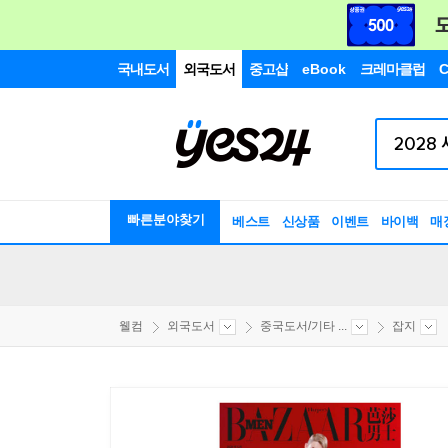
국내도서
외국도서
중고샵
eBook
크레마클럽
C
빠른분야찾기
베스트
신상품
이벤트
바이백
매
웰컴
외국도서
중국도서/기타 ...
잡지