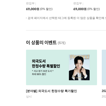
담 피가로 옴므 비가라
국 2026년 05월 : 라이
편집부
편집부
|
|
남사 중국 2026년 08월 :
(RIIZE) 원빈 커버 (A형
69,000
원
(0% 할인)
69,000
원
(0% 할인)
김윤식&박시우 커버 (A
잡지+B형 잡지+C형 잡
형 잡지+B형 잡지+C형
지+애장판 잡지+카드 1
잡지+랜덤 카드 35장
검색 페이지에서 선택된 태그에 등록된 더 많은 상품을 확인해 
5장+인생네컷 1장)
+인생 네컷 1장)
이 상품의 이벤트
(6개)
[분야별] 외국도서 한정수량 특가할인
20
상시
20