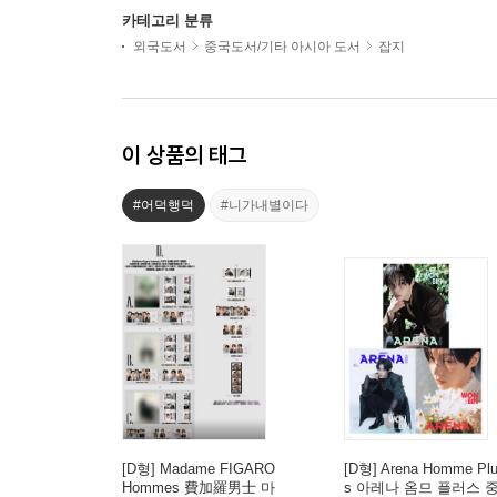
카테고리 분류
외국도서
중국도서/기타 아시아 도서
잡지
이 상품의 태그
#어덕행덕
#니가내별이다
[D형] Madame FIGARO
[D형] Arena Homme Pl
Hommes 費加羅男士 마
s 아레나 옴므 플러스 