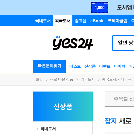
국내도서
외국도서
중고샵
eBook
크레마클럽
C
빠른분야찾기
베스트
신상품
이벤트
바이백
매
웰컴
새로 나온 상품
외국도서
중국도서/기타 아시
주목할 
신상품
잡지
새로 
국내도서