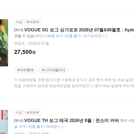
수입
예약판매
VOGUE SG 보그 싱가포르 2026년 07월&08월호 : Ayd
[외서]
연될 수 있습니다
[
스페셜 오더 / 반품 불가 / 싱가포르판
]
편집부
2026년 07월
27,500
원
#어덕행덕
#니가내별이다
※ 배송예정일 관련 참고사항 ※중화권 잡지의 경우 현지 제작 및 배송 일정
정을 고려하여 임의로 배송예정일을 설정하였으나, 현지 배송 일정에 따라 배송
수입
예약판매
VOGUE TH 보그 태국 2026년 8월 : 전소미 커버
[외서]
현지 사
셜 오더 / 반품 불가 / 태국판
]