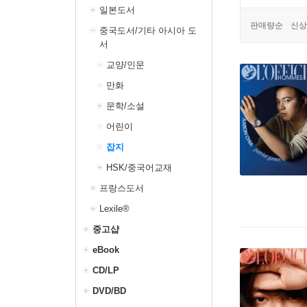
일본도서
판매량순
신상
중국도서/기타 아시아 도
서
교양/인문
만화
문학/소설
어린이
잡지
HSK/중국어교재
프랑스도서
Lexile®
중고샵
eBook
CD/LP
DVD/BD