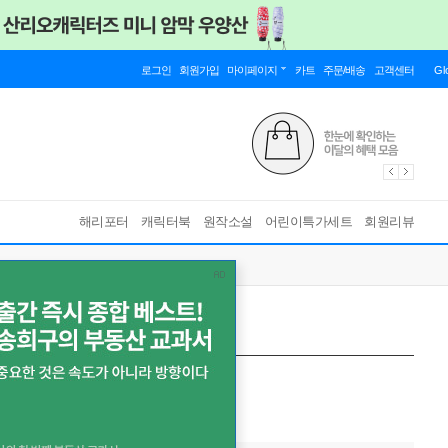
로그인
회원가입
마이페이지
카트
주문/배송
고객센터
Gl
해리포터
캐릭터북
원작소설
어린이특가세트
회원리뷰