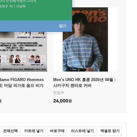
닫기
dame FIGARO Hommes
Men's UNO HK 홍콩 2026년 08월 :
 마담 피가로 옴므 비가
사카구치 켄타로 커버
 2026년 08월 : 김윤식&
편집부
버 (표지 미정 / C형 잡지
24,000
원
원
 8장: 두 사람 카드 6장
 시우, 윤식 각 1장)
전체선택
카트에 넣기
바로구매
리스트에 넣기
엑셀로 받기