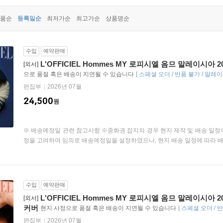
품순
등록일순
최저가순
최고가순
상품명순
수입
예약판매
L'OFFICIEL Hommes MY 로피시엘 옴므 말레이시아 202
[외서]
으로 품절 혹은 배송이 지연될 수 있습니다
[
스페셜 오더 / 반품 불가 / 말레
편집부
2026년 07월
24,500
원
※ 배송예정일 관련 참고사항 ※중화권 잡지의 경우 현지 제작 및 배송 일정
정을 고려하여 임의로 배송예정일을 설정하였으나, 현지 배송 일정에 따라 배송
수입
예약판매
L'OFFICIEL Hommes MY 로피시엘 옴므 말레이시아 202
[외서]
커버
현지 사정으로 품절 혹은 배송이 지연될 수 있습니다
[
스페셜 오더 / 
편집부
2026년 07월