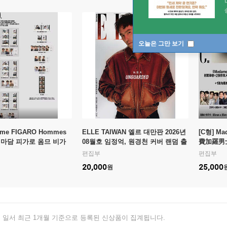
오늘은 그만 보기
ame FIGARO Hommes
ELLE TAIWAN 엘르 대만판 2026년
[C형] Ma
마담 피가로 옴므 비가
08월호 임정억, 원경천 커버 랜덤 출
費加羅男士
2026년 08월 : 김윤식&
고 (잔나비 인터뷰 8페이지 수록)
라남사 중국
편집부
편집부
 (A형 잡지+B형 잡지+C
박시우 커
20,000
25,000
원
덤 카드 35장+인생 네컷
+랜덤 카드
+개인카드
, 일서 최근 1개월 기준으로 등록된 신상품이 집계됩니다.