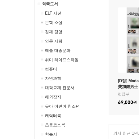
외국도서
ELT 사전
문학 소설
경제 경영
인문 사회
예술 대중문화
취미 라이프스타일
컴퓨터
자연과학
[D형] Mad
費加羅男士 
대학교재 전문서
라남사 중국 
편집부
해외잡지
박시우 커버
69,000
원
형 잡지+랜
유아 어린이 청소년
1장)
캐릭터북
초등코스북
외서 최근 1년
학습서