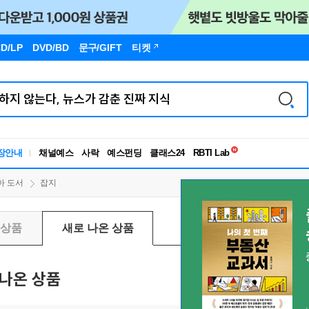
D/LP
DVD/BD
문구
/GIFT
티켓
독서유형검사
RBTI Lab
장안내
채널예스
사락
예스펀딩
클래스24
독서유형검사
아 도서
잡지
신상품
새로 나온 상품
나온 상품