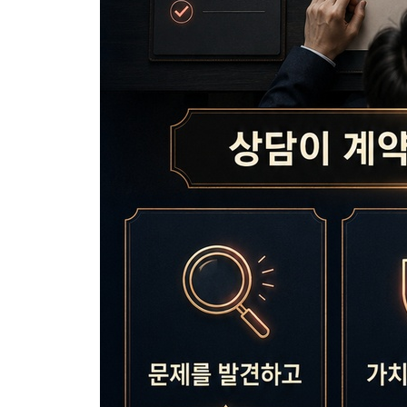
4절. 업종이 달라도 겹치는 질문 뼈대가 있다
9장. 첫 상담 30분을 살리는 운영 규칙
1절. 시작 5분에 신뢰를 잃는 금지 문장
2절. 상담 기록은 메모가 아니라 다음 질문의 재료
3절. 말이 많은 상담자보다 잘 정리하는 상담자가 
4절. 후속 연락은 압박이 아니라 맥락 회수여야 한
10장. 상담이 계약이 되는 질문 25세트
1절. 발견 질문 9개
2절. 확신 질문 8개
3절. 마감 질문 8개
11장. 실전 사례로 보는 계약 장면의 차이
1절. 학원 상담에서 등록으로 이어진 대화
2절. 코칭 상담에서 결제까지 간 대화
3절. 피티 상담에서 재등록을 만든 대화
4절. 실패한 상담을 되살린 수정 장면