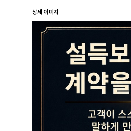
3장. 가치가 커지는 순간은 설명보다 비교에서 나
상세 이미지
1절. 변화 전과 후를 한 장면으로 보게 만드는 질문
2절. 비용보다 손실을 먼저 떠올리게 하는 질문
3절. 본인 가치와 주변 사람 가치를 나눠 묻는 이유
4절. 업종별 가치 확장 대화가 계약률을 바꾸는 이
4장. 가격 저항은 돈이 아니라 기준에서 생긴다
1절. 비싸다는 말 뒤에 숨어 있는 기준 찾기
2절. 예산이 없다는 답을 다시 묻게 만드는 질문
3절. 비교 대상이 흐릴수록 가격은 세 보인다
4절. 가격표를 보기 전에 가치표를 완성하는 순서
5장. 반대는 거절이 아니라 미해결 신호다
1절. 생각해 볼게요에 바로 반박하면 무너진다
2절. 배우자·부모·팀장 핑계 속 진짜 반대 찾기
3절. 의심을 낮추는 확인 질문과 증거 질문
4절. 밀어붙이지 않고도 재접촉 약속을 만드는 법