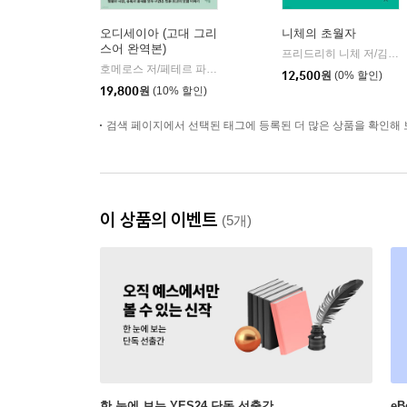
오디세이아 (고대 그리
니체의 초월자
스어 완역본)
프리드리히 니체 저/김철 편역
호메로스 저/페테르 파울 루벤스 그림/박문재 역
현대지성
|
12,500
원
(0% 할인)
19,800
원
(10% 할인)
검색 페이지에서 선택된 태그에 등록된 더 많은 상품을 확인해 
이 상품의 이벤트
(5개)
한 눈에 보는 YES24 단독 선출간
e