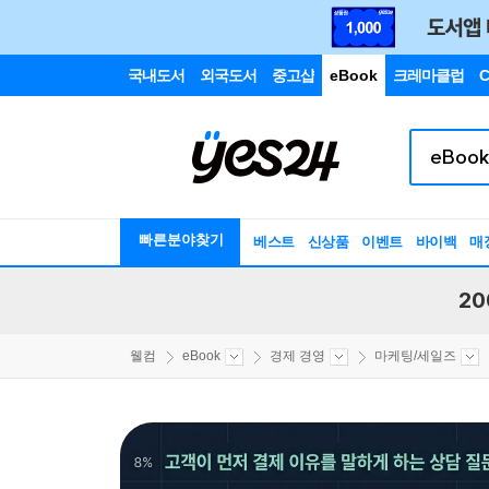
국내도서
외국도서
중고샵
eBook
크레마클럽
C
빠른분야찾기
베스트
신상품
이벤트
바이백
매
20
웰컴
eBook
경제 경영
마케팅/세일즈