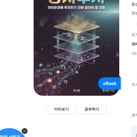
황
첫
정
판
Y
추
미리보기
공유하기
결