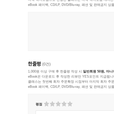
본질적인 질문에 도달하게 된다.
eBook 페이백, CD/LP, DVD/Blu-ray, 패션 및 판매금
이 책이 흥미로운 또 하나의 이유는 기술 설명과
저자는 이를 투자 판단의 언어로 번역한다. logical qubit
아니라, 기업의 로드맵과 상업화 가능성을 평가하는
동시에 이해하게 된다.
또한 이 책은 최신 논문과 기업 발표를 무비판적으로 낙관하
SkyWater 인수 합의, 정부 자금과 국방 채널
한줄평
(0건)
입증되었고 무엇이 아직 검증 대상인지 계속 묻는
소프트웨어·시스템 아키텍처 배경을 가진 기술 독
1,000원 이상 구매 후 한줄평 작성 시
일반회원 50원, 마니
eBook은 다운로드 후 작성한 리뷰만 YES포인트 지급됩니
클래스는 첫번째 회차 주문확정 시점부터 마지막 회차 주문
이 책은 “양자 컴퓨팅 투자 입문서”라는 범주에만 
eBook 페이백, CD/LP, DVD/Blu-ray, 패션 및 판매금
발표를 어떻게 해석할 것인가, 논문 속 가능성을 사
묻는 책이다. 따라서 IonQ 투자자뿐 아니라, 앞
도구가 될 것이다.
평점