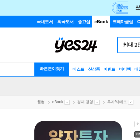
국내도서
외국도서
중고샵
eBook
크레마클럽
C
빠른분야찾기
베스트
신상품
이벤트
바이백
매
웰컴
eBook
경제 경영
투자/재테크
소
eB