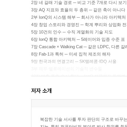
2장 네 갈래 기술 경로 ─ 비교 기준 7개로 다시 보기
3장 AQ 지표와 효율의 두 층위 ─ 같은 축이 아니다
2부 IonQ의 시스템 해부 ─ 회사가 아니라 아키텍처
4장 창업 스토리와 경영진 ─ 학계 뿌리와 상업화 
5장 10건의 인수 ─ 수직 계열화의 기술 지도
6장 IonQ 통합 아키텍처 ─ 5레이어와 입증 수준 표
7장 Cascade × Walking Cat ─ 같은 LDPC, 다른 갈
8장 Fab-1과 특허 ─ 미세 집적 제조의 해자
9장 한국과의 연결고리 ─ SK텔레콤·IDQ 서울
3부 재무·밸류에이션의 기술적 변수들
10장 매출 폭증·손실 확대 ─ IonQ 재무제표 독해법
11장 P/S 83배의 의미 ─ 거품인가? 미래 가격인가?
저자 소개
12장 주식 희석 ─ 발행 주식 65% 증가의 의미
4부 리스크 모델 ─ 가능성 분포로서의 시나리오
13장 빅테크의 추격 ─ 4갈래 비교의 연장
14장 정부 자금과 국방 채널 ─ 신호와 리스크
복잡한 기술 서사를 투자 판단의 구조로 바꾸는
15장 Q-Day와 PQC 전환 시계 ─ 다변수 조건부 추
지능, 특히 컴퓨터비전 분야로 박사 학위를 취득