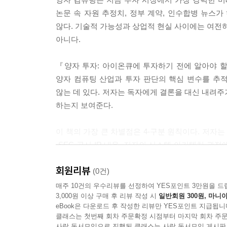
논문 속 자원 추정치, 정부 계약, 인수합병 뉴스
않다. 기술적 가능성과 상업적 현실 사이에는 여전히
아니다.
『양자 투자: 아이온큐에 투자하기 전에 알아야 할
양자 컴퓨팅 산업과 투자 판단의 핵심 변수를 추적하
않는 데 있다. 저자는 독자에게 결론을 대신 내려주
하는지 보여준다.
이 책의 가장 큰 차별점은 4-구분 원칙이다. 저자
·SEC 공시·IR 내용, 저자의 시스템 아키텍처 관
투자서에서 보기 드문 엄격함이다. 양자 컴퓨팅처
회원리뷰
판단력을 좌우한다.
(0건)
매주 10건의 우수리뷰를 선정하여 YES포인트 3만원을 드
3,000원 이상 구매 후 리뷰 작성 시
일반회원 300원, 마니아
특히 이 책은 IonQ를 단순한 주식 종목이 아니라 하나
eBook은 다운로드 후 작성한 리뷰만 YES포인트 지급됩니
interconnect, QKD와 보안 자산, 제조 인프라
클래스는 첫번째 회차 주문확정 시점부터 마지막 회차 주문
개인가?”라는 표면적 질문을 넘어, “그 큐비트를 
사락 독서모임으로 진행된 클래스는 사락 독서모임 게시판