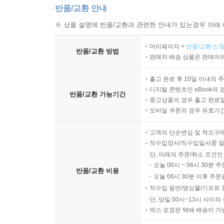
반품/교환 안내
※ 상품 설명에 반품/교환과 관련한 안내가 있는경우 아래 
마이페이지 >
반품/교환 신청
반품/교환 방법
판매자 배송 상품은 판매자와
출고 완료 후 10일 이내의 
디지털 콘텐츠인 eBook의 
반품/교환 가능기간
중고상품의 경우 출고 완료일
모바일 쿠폰의 경우 유효기간(
고객의 단순변심 및 착오구
직수입양서/직수입일서중 일
단, 아래의 주문/취소 조건인
오늘 00시 ~ 06시 30분 
반품/교환 비용
오늘 06시 30분 이후 주문
직수입 음반/영상물/기프트 
단, 당일 00시~13시 사이
박스 포장은 택배 배송이 가