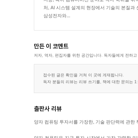
16장 Bull / Bear 시나리오 ─ 단정 배수 대신 가능성
처, AI 시스템 설계의 현장에서 기술의 본질과
5부 실전 트리거와 1차 출처 읽기
삼성전자와...
17장 투자 판단 트리거 12개 ─ 분기마다 추적할 KP
18장 IR·SEC·논문 1차 출처 읽는 법
19장 결론 ─ 독자에게 남기는 통합 프레임
부록
만든 이 코멘트
저자, 역자, 편집자를 위한 공간입니다. 독자들에게 전하고
접수된 글은 확인을 거쳐 이 곳에 게재됩니다.
독자 분들의 리뷰는 리뷰 쓰기를, 책에 대한 문의는 1:
출판사 리뷰
양자 컴퓨팅 투자서를 가장한, 기술 판단력에 관한 
양자 컴퓨팅은 지금 투자 시장에서 가장 강력한 미래