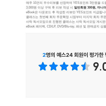
매주 10건의 우수리뷰를 선정하여 YES포인트 3만원을 드
감정을 분리시키는 과학적인 사고의 틀을 제시한다
3,000원 이상 구매 후 리뷰 작성 시
일반회원 300원, 마니아
되기를 멀리 인도네시아에서 응원한다.
eBook은 다운로드 후 작성한 리뷰만 YES포인트 지급됩니
클래스는 첫번째 회차 주문확정 시점부터 마지막 회차 주문
_케이씨씨글라스 손지권 전무 (인도네시아 법인장)
사락 독서모임으로 진행된 클래스는 사락 독서모임 게시판
- 손지권 (케이씨씨글라스 전무)
eBook 페이백, CD/LP, DVD/Blu-ray, 패션 및 판매금
제조업의 생명은 한 치의 오차도 허용하지 않는 정
의존하던 낡은 경영 방식을 데이터 중심의 정교한 
실행력을 수치로 파악하여 관리하고자 하는 리더라면
- 송성근 (오제이씨 대표)
2
명의 예스24 회원이 평가한
9.
기업 성장의 발목을 잡는 것은 업무 프로세스의
타파하고, 모든 프로세스를 측정 가능한 지표로 
궁극적으로 전사적인 프로세스 효율성과 품질을 표준
- 김용범 (주식회사 에스알 대표)
R&D 부서와 영업 및 관리부서 사이의 소통 오류는
기술적 진전 상황을 손에 잡히는 사업적 성과로 전
연구 결과에 대한 신속·정확한 의사결정을 유도하는 