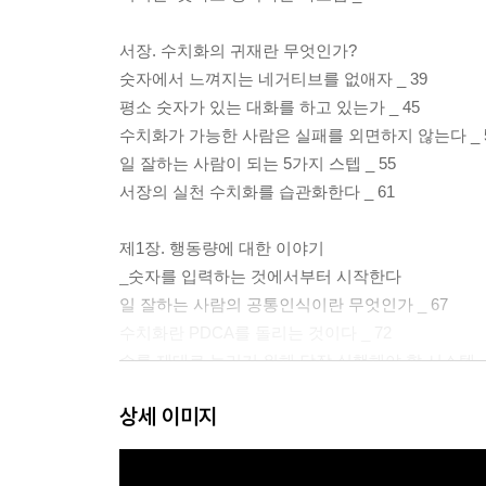
서장. 수치화의 귀재란 무엇인가?
숫자에서 느껴지는 네거티브를 없애자 _ 39
평소 숫자가 있는 대화를 하고 있는가 _ 45
수치화가 가능한 사람은 실패를 외면하지 않는다 _ 
일 잘하는 사람이 되는 5가지 스텝 _ 55
서장의 실천 수치화를 습관화한다 _ 61
제1장. 행동량에 대한 이야기
_숫자를 입력하는 것에서부터 시작한다
일 잘하는 사람의 공통인식이란 무엇인가 _ 67
수치화란 PDCA를 돌리는 것이다 _ 72
수를 제대로 늘리기 위해 당장 실행해야 할 시스템 _ 
D로 발빠르게 움직일 수 있는 매니지먼트 환경을 갖춘
상세 이미지
목표는 언제든지 생각해 낼 수 있는 숫자가 아니면 의
제1장의 실천 PDCA를 해 본다 _ 104