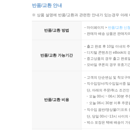
반품/교환 안내
※ 상품 설명에 반품/교환과 관련한 안내가 있는경우 아래 
마이페이지 >
반품/교환 신청
반품/교환 방법
판매자 배송 상품은 판매자와
출고 완료 후 10일 이내의 
디지털 콘텐츠인 eBook의 
반품/교환 가능기간
중고상품의 경우 출고 완료일
모바일 쿠폰의 경우 유효기간(
고객의 단순변심 및 착오구
직수입양서/직수입일서중 일
단, 아래의 주문/취소 조건인
오늘 00시 ~ 06시 30분 
반품/교환 비용
오늘 06시 30분 이후 주문
직수입 음반/영상물/기프트 
단, 당일 00시~13시 사이
박스 포장은 택배 배송이 가