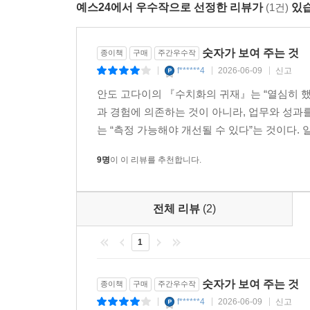
예스24에서 우수작으로 선정한 리뷰가
(1건)
있습
- 곽성복 (와이덕양 종합연구소 상무)
회계법인의 역할은 단순히 현재의 재무 건전성을 확
숫자가 보여 주는 것
종이책
구매
주간우수작
‘장기 계획으로부터 역산한다’는 사고방식은 단기적
f******4
2026-06-09
신고
|
|
|
추론해 계획을 세우도록 이끈다. 이는 리더가 반드
안도 고다이의 『수치화의 귀재』는 “열심히 했
변수에 집중하며, 숫자를 장기적 관점에서 해석하는
과 경험에 의존하는 것이 아니라, 업무와 성과
- 박치홍 (삼일회계법인 파트너)
는 “측정 가능해야 개선될 수 있다”는 것이다. 
회계는 주관적인 기대나 모호한 노력을 배제하고 
9명
이 이 리뷰를 추천합니다.
수치화 사고방식은 사원과 대리급 실무자부터 리더
논쟁을 해소한다. 재무 정보를 해석하고 기업의 성
것이다.
전체 리뷰
(2)
- 최상욱 (KPMG 삼정회계법인 전무이사)
1
수많은 특허출원과 심판, 소송 업무 속에서 성패를
승률을 높이는 수치화된 사고방식을 이 책이 알려 준
숫자가 보여 주는 것
종이책
구매
주간우수작
수 있다. 즉시 적용 가능한 실무 지침서다.
f******4
2026-06-09
신고
|
|
|