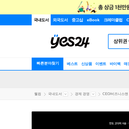
국내도서
외국도서
중고샵
eBook
크레마클럽
C
빠른분야찾기
베스트
신상품
이벤트
바이백
매
웰컴
국내도서
경제 경영
CEO/비즈니스맨