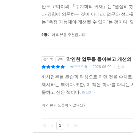
- 노우성 (특허법인 주원 대표변리사)
안도 고다이의 『수치화의 귀재』는 “열심히 했
확률은 안심을 주지만 결과를 보장하지 않는다. 낙
과 경험에 의존하는 것이 아니라, 업무와 성과
버리고 성과로 이어지는 변수를 분해해 숫자로 관리
는 “측정 가능해야 개선될 수 있다”는 것이다. 
- 허준영 (제이앤드파트너스 대표)
9명
이 이 리뷰를 추천합니다.
성과는 얼마나 열심히 하느냐가 아니라 얼마나 정
사이클을 가속화하는 구체적인 지침을 담고 있다. 군
- 김상훈 (주식회사 아케마(ARKEMA) 전무)
막연한 업무를 돌아보고 개선의
종이책
구매
w********0
2026-06-09
신고
|
|
|
글로벌 생산 현장의 성패는 감(感)이 아니라 숫자로
회사업무를 관습과 타성으로 하던 것을 수치로
생산성을 체계적으로 끌어올리는 방법을 제시한다. 
제시하는 책이다.또한, 이 책은 회사를 다니는
- 이석영 (애트머스필트레이션코리아 이사)
물하고 싶은 책이다.
더보기
이 책의 가장 큰 강점은 단순히 수치화를 주장하
이 리뷰가 도움이 되었나요?
시스템을 제시한다는 점이다. 목표에 대한 명확한
원하는 모든 팀장급 이상의 리더들에게 가장 실용적인
차원 끌어올리게 될 것이다.
1
- 박태한 (애경스페셜티 대표)