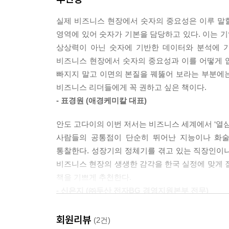
--- p.135
실제 비즈니스 현장에서 숫자의 중요성은 이루 말할 
저자 안도 고다이는 일본 비즈니스 업계에서 주목받
‘5년 후, 10년 후에는 어떻게 될까?’
영역에 있어 숫자가 기본을 담당하고 있다. 이는 
‘수치화’의 중요성을 강조한다. 그는 많은 직장인이
이렇게 생각한 다음 아래의 두 가지를 저울질해 보는
상상력이 아닌 숫자에 기반한 데이터와 분석에 
막연한 성실함이 아니라 결과를 만드는 변수의 관리
--- p.225
비즈니스 현장에서 숫자의 중요성과 이를 어떻게 
빠지지 말고 이면의 본질을 꿰뚫어 보라는 부분에
『수치화의 귀재』는 숫자를 단순히 관리하는 방법
일도 마찬가지다.
비즈니스 리더들에게 꼭 권하고 싶은 책이다.
수 있도록 행동량, 확률, 변수, 장기 계획 등 다섯
쉬운 일을 반복하다 보면 금방 싫증이 나고, 어느 
- 표경원 (애경케미칼 대표)
드는 힘이 있다.
특히 이 책은 현직 20년 차 기획팀장이 실제 업
--- p.250
안도 고다이의 이번 저서는 비즈니스 세계에서 ‘열심
중요한 것은 실행이 아니라 사고력이다. 『수치화
사람들의 공통점이 단순히 뛰어난 지능이나 화술
명확하게 보여 주는 실전형 책이다.
‘수치화의 귀재’가 된다는 것은 ‘숫자에 통달했다’거
통찰한다. 성장기의 정체기를 겪고 있는 직장인이나
지만 누구에게도 대신 맡길 수 없는 숫자가 있다.
비즈니스 현장의 생생한 감각을 한국 실정에 맞게 잘
책을 기쁘게 추천한다.
--- p.254
- 신은지 (㈜두산 전자BG 경영지원본부 전무)
글로벌 시장은 예측 불가능한 변수와 불확실성으로 
회원리뷰
(2건)
명확한 수치를 통해 흔들림 없는 의사결정 기준을 