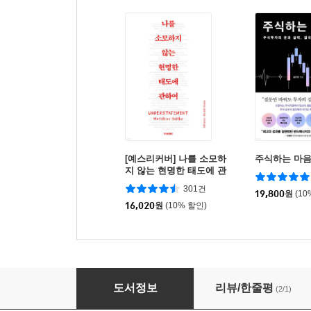
[예스리커버] 나를 소모하
주식하는 마
지 않는 현명한 태도에 관
하여
301건
19,800
원
(10
16,020
원
(10% 할인)
수치화의 귀재
도서정보
리뷰/한줄평
(2/1)