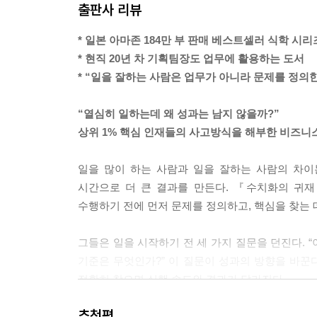
출판사 리뷰
--- p.63
* 일본 아마존 184만 부 판매 베스트셀러 식학 시리
이 책에서는 상사가 정한 프로세스를 그대로 밀어
* 현직 20년 차 기획팀장도 업무에 활용하는 도서
존재하는 것은 분명하다. 결국 아무리 피하려 해도 
* “일을 잘하는 사람은 업무가 아니라 문제를 정의
--- p.71
“열심히 일하는데 왜 성과는 남지 않을까?”
어느 요양사 파견회사에서도 같은 고민을 하고 있었
상위 1% 핵심 인재들의 사고방식을 해부한 비즈니
다면 그 현장에서 느끼는 보람까지도 수치화해야 하
--- p.98
일을 많이 하는 사람과 일을 잘하는 사람의 차이
시간으로 더 큰 결과를 만든다. 『수치화의 귀재
계약 성공률 80%인 사람과 50%인 사람이 있다고
수행하기 전에 먼저 문제를 정의하고, 핵심을 찾는 
것이 오해의 시작이다.
--- p.116
그들은 일을 시작하기 전 세 가지 질문을 던진다. “
기준은 무엇인가?” 이 질문이 성과의 방향을 바꾼
아이들과 이야기하다 보면 가끔 숫자(사실)에 민감해
정확히 찾으면 실행 속도와 결과가 달라진다.
“숙제를 꼼꼼하게 제대로 하렴.” 하고 부모가 이야
“제대로란 어느 정도? 몇 시간을 말하는 거예요?”
추천평
업무에 바로 적용하는 구조로 성과를 만드는 방법