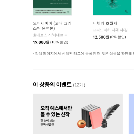
오디세이아 (고대 그리
니체의 초월자
스어 완역본)
프리드리히 니체 저/김철 편역
호메로스 저/페테르 파울 루벤스 그림/박문재 역
현대지성
|
12,500
원
(0% 할인)
19,800
원
(10% 할인)
검색 페이지에서 선택된 태그에 등록된 더 많은 상품을 확인해 
이 상품의 이벤트
(12개)