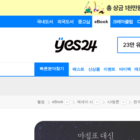
국내도서
외국도서
중고샵
eBook
크레마클럽
C
빠른분야찾기
베스트
신상품
이벤트
바이백
매
웰컴
eBook
에세이 시
시/평론
한국