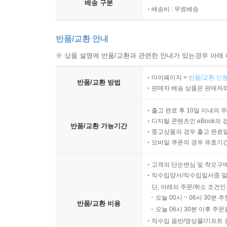
배송 구분
배송비 : 무료배송
반품/교환 안내
※ 상품 설명에 반품/교환과 관련한 안내가 있는경우 아래 
마이페이지 >
반품/교환 신청
반품/교환 방법
판매자 배송 상품은 판매자와
출고 완료 후 10일 이내의 
디지털 콘텐츠인 eBook의 
반품/교환 가능기간
중고상품의 경우 출고 완료일
모바일 쿠폰의 경우 유효기간(
고객의 단순변심 및 착오구
직수입양서/직수입일서중 일
단, 아래의 주문/취소 조건인
오늘 00시 ~ 06시 30분 
반품/교환 비용
오늘 06시 30분 이후 주문
직수입 음반/영상물/기프트 