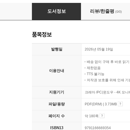
마침표 대신 쉼표를 찍는 밤
도서정보
리뷰/한줄평
(0/0)
품목정보
발행일
2026년 05월 19일
배송 없이 구매 후 바로 읽
제한없음
이용안내
TTS 불가능
저작권 보호를 위해 인쇄 기
지원기기
크레마 /PC(윈도우 - 4K 모
파일/용량
PDF(DRM) | 3.73MB
페이지 수
약 180쪽
ISBN13
9791166669354