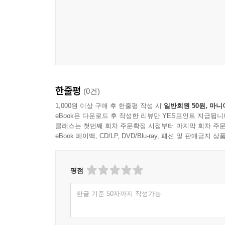
이주열과 박근혜, 홍남기와 문재인: 경제 테크노크
금융감독원도 한국은행 수준으로 독립?
민주주의와 테크노크라시의 균형: 우리는 어디에 서
| 제9장 | 삼권분립에서 사권분립으로?: 어떤 중
참고문헌
한줄평
(0건)
찾아보기
1,000원 이상 구매 후 한줄평 작성 시
일반회원 50원, 마니
eBook은 다운로드 후 작성한 리뷰만 YES포인트 지급됩니
클래스는 첫번째 회차 주문확정 시점부터 마지막 회차 주문
eBook 페이백, CD/LP, DVD/Blu-ray, 패션 및 판매금
평점
한글 기준 50자까지 작성가능