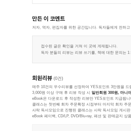
카니가 생각하는 녹색 중앙은행과 민주주의
만든 이 코멘트
| 제6장 | 드라기와 오성운동 그리고 독일연방헌법
드라기의 편지 통치: 베를루스코니 총리를 무너뜨리
저자, 역자, 편집자를 위한 공간입니다. 독자들에게 전하고
드라기의 통화 정책은 유럽 조약 위반이다!
경제 위기가 민주주의 위기로 이어지다
접수된 글은 확인을 거쳐 이 곳에 게재됩니다.
테크노포퓰리즘의 상징이 된 드라기
독자 분들의 리뷰는 리뷰 쓰기를, 책에 대한 문의는 1:
| 제7장 | 시라카와와 아베노믹스: 일본의 장기침체
철의 삼각형에서 일본은행이 분리되다
회원리뷰
(0건)
야당의 지지로 일본은행 총재에 오른 시라카와
매주 10건의 우수리뷰를 선정하여 YES포인트 3만원을 드
자민당과 민주당 모두의 공격 대상이 된 시라카와의
3,000원 이상 구매 후 리뷰 작성 시
일반회원 300원, 마니아
비정치적이고자 하였던 일본은행의 결말, 독립성 
eBook은 다운로드 후 작성한 리뷰만 YES포인트 지급됩니
통화 정책의 정치화는 반민주적인가
클래스는 첫번째 회차 주문확정 시점부터 마지막 회차 주문
사락 독서모임으로 진행된 클래스는 사락 독서모임 게시판
eBook 페이백, CD/LP, DVD/Blu-ray, 패션 및 판매금
| 제8장 | 한국은행 독립이 경제민주화다: 한국 사
왜 중앙은행 독립이 민주주의의 진전인가