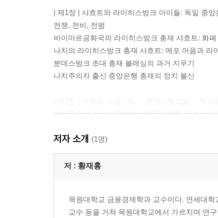
| 제1장 | 샤흐트와 라이히스방크 아이들: 독일 중
전쟁, 전비, 전범
바이마르공화국의 라이히스방크 총재 샤흐트: 화폐
나치의 라이히스방크 총재 샤흐트: 메포 어음과 
분데스방크 초대 총재 블레싱의 과거 지우기
나치주의자 출신 중앙은행 총재의 정치 불신
| 제2장 | 포케와 아데나워: 「분데스방크법」 제
라이히스방크에서 독일연방은행을 거쳐 분데스방
라이히스방크의 아이들에서 독일연방은행 의장으
저자 소개
재무장관 쉐퍼와 경제장관 에르하르트 사이의 이견
(1명)
귀르체니히 사건과 아데나워 총리의 패배
포케만 맞고 아데나워는 틀린 것인가
저 :
황재홍
| 제3장 | 에클즈와 루스벨트 그리고 트루먼: 에클즈
목원대학교 금융경제학과 교수이다. 연세대학교 
옐런, 파월 그리고 트럼프
교수 등을 거쳐 목원대학교에서 가르치며 연구하고 
대공황 이후 연준의 제도적 변화