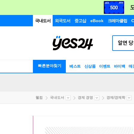
국내도서
외국도서
중고샵
eBook
크레마클럽
C
빠른분야찾기
베스트
신상품
이벤트
바이백
매
웰컴
국내도서
경제 경영
경제/경제학