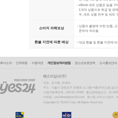
eBook 세트 상품은 일괄 
1개의 상품으로 취급 및 판매
우, 세트 상품 전부 및 세트
상품의 불량에 의한 반품, 교
소비자 피해보상
준하여 처리됨
환불 지연에 따른 배상
대금 환불 및 환불 지연에 
회사소개
인재채용
이용약관
개인정보처리방침
청소년보호정책
도서홍보안내
대표 : 김석환, 최세라
주소 : 서울시 영등포구 은행로 11, 5층~6층(여의도동,일신
사업자등록번호 : 229-81-37000 통신판매업신고 : 제 200
이메일 : yes24help@yes24.com 호스팅 서비스사업자 :
Copyright ⓒ YES24 Corp. All Rights Reserved.