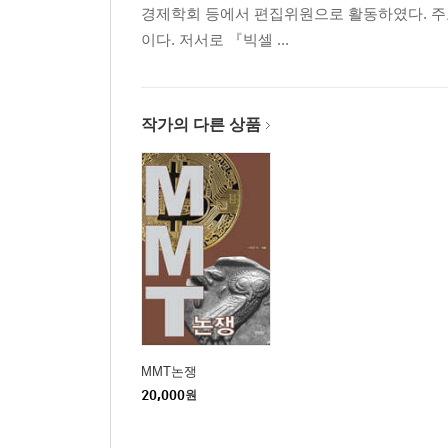
경제학회 등에서 편집위원으로 활동하였다. 주
에클즈 안과 글래스 안
이다. 저서로 『빅셀 ...
진주만 공습과 연준의 이자율 페그
에클즈-트루먼의 대립과 1951년 연준 - 재무부 합의
어떤 에클즈가 더 민주적 정당성을 갖는가
작가의 다른 상품
| 제4장 | 볼커에서 버냉키까지: 누구의, 누구에 의
볼커와 콘티넨털 일리노이: 대마불사 구제금융의 
그린스펀, 클린턴을 홀리다
롱텀 캐피탈 사태, 헤지펀드를 위해 민간 은행에 
버냉키, 리먼 브라더스는 죽이고 AIG는 살리다
미국 민주주의와 연준의 구제금융 권한
중앙은행 독립성 이론은 구제금융을 품을 수 있을
| 제5장 | 카니와 브렉시트 그리고 기후 위기: 중
MMT논쟁
캐나다/영국의 중앙은행 총재에서 캐나다 총리로
20,000
원
영국 정치의 한복판에 서게 된 카니와 영란은행
카니는 영국 민주주의의 수호자인가 반역자인가