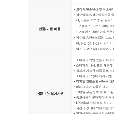
고객의 단순변심 및 착오구
직수입양서/직수입일서중 일
단, 아래의 주문/취소 조건인
오늘 00시 ~ 06시 30분 
반품/교환 비용
오늘 06시 30분 이후 주문
직수입 음반/영상물/기프트 
단, 당일 00시~13시 사이
박스 포장은 택배 배송이 가
소비자의 책임 있는 사유로 
소비자의 사용, 포장 개봉에 
복제가 가능한 상품 등의 포장을 
소비자의 요청에 따라 개별
디지털 컨텐츠인 eBook, 
eBook 대여 상품은 대여 기
모바일 쿠폰 등록 후 취소/환
반품/교환 불가사유
중고상품이 구매확정(자동 
LP상품의 재생 불량 원인이 기
시간의 경과에 의해 재판매가
전자상거래 등에서의 소비자