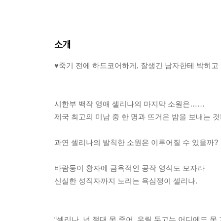
소개
♥죽기 전에 하드코어하게, 잘생긴 남자한테 박히고
시한부 백작 영애 셀리나의 마지막 소원은……
제국 최고의 미남 중 한 명과 뜨거운 밤을 보내는 것
과연 셀리나의 발칙한 소원은 이루어질 수 있을까?
바람둥이 황자에 금욕적인 공작 영식도 모자라
신실한 성직자까지 노리는 욕심쟁이 셀리나.
“셀리나, 넌 절대 못 죽어. 우릴 두고는 어디에도 못 가