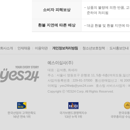
상품의 불량에 의한 반품, 교
소비자 피해보상
준하여 처리됨
환불 지연에 따른 배상
대금 환불 및 환불 지연에 
회사소개
인재채용
이용약관
개인정보처리방침
청소년보호정책
도서홍보안내
대표 : 김석환, 최세라
주소 : 서울시 영등포구 은행로 11, 5층~6층(여의도동,일신
사업자등록번호 : 229-81-37000 통신판매업신고 : 제 200
이메일 : yes24help@yes24.com 호스팅 서비스사업자 :
Copyright ⓒ YES24 Corp. All Rights Reserved.