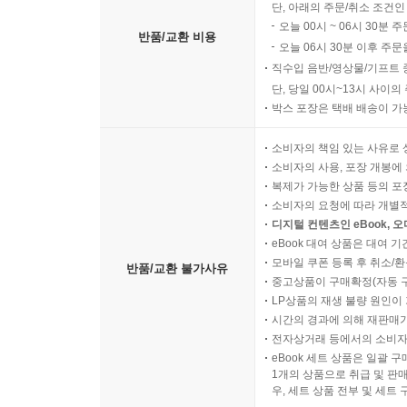
단, 아래의 주문/취소 조건인
오늘 00시 ~ 06시 30분 
반품/교환 비용
오늘 06시 30분 이후 주문
직수입 음반/영상물/기프트 
단, 당일 00시~13시 사이
박스 포장은 택배 배송이 가
소비자의 책임 있는 사유로 
소비자의 사용, 포장 개봉에 
복제가 가능한 상품 등의 포장을 
소비자의 요청에 따라 개별
디지털 컨텐츠인 eBook, 
eBook 대여 상품은 대여 기
모바일 쿠폰 등록 후 취소/환
반품/교환 불가사유
중고상품이 구매확정(자동 
LP상품의 재생 불량 원인이 기
시간의 경과에 의해 재판매가
전자상거래 등에서의 소비자
eBook 세트 상품은 일괄 
1개의 상품으로 취급 및 판매
우, 세트 상품 전부 및 세트