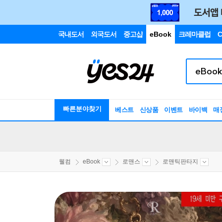
국내도서
외국도서
중고샵
eBook
크레마클럽
C
빠른분야찾기
베스트
신상품
이벤트
바이백
매
웰컴
eBook
로맨스
로맨틱판타지