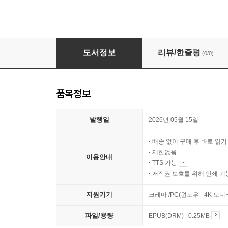
시한부 백작 영애의 섹파는 셋이다
도서정보
리뷰/한줄평
(0/0)
품목정보
발행일
2026년 05월 15일
배송 없이 구매 후 바로 읽
제한없음
이용안내
TTS 가능
저작권 보호를 위해 인쇄 기
지원기기
크레마 /PC(윈도우 - 4K 모
파일/용량
EPUB(DRM) | 0.25MB