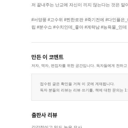
저 끝내주는 난교에 자신이 끼지 않는다는 것은 말
#서양풍 #고수위 #찐한로판 #죽기전에 #다인플은_
립 #분수쇼 #수치인데_좋아 #계략남 #능욕물_인데
만든 이 코멘트
저자, 역자, 편집자를 위한 공간입니다. 독자들에게 전하고
접수된 글은 확인을 거쳐 이 곳에 게재됩니다.
독자 분들의 리뷰는 리뷰 쓰기를, 책에 대한 문의는 1:
출판사 리뷰
감각적이고 밀도 높은 묘사,