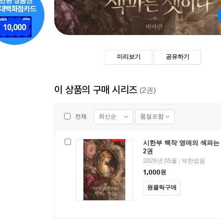
미리보기
공유하기
이 상품의 구매 시리즈
(2권)
최신순
품절포함
전체
시한부 백작 영애의 섹파는
2권
2026년 05월
제한없음
|
1,000
원
원클릭구매