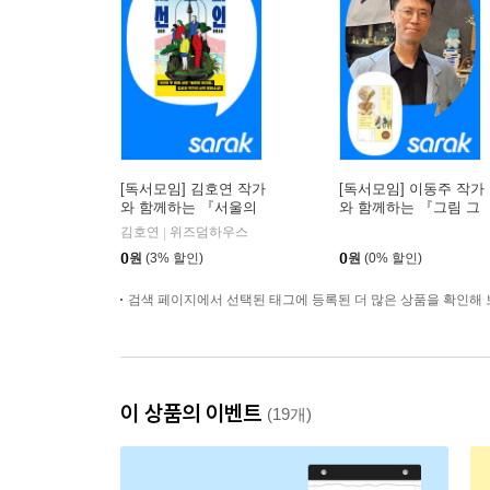
[독서모임] 김호연 작가
[독서모임] 이동주 작가
와 함께하는 『서울의
와 함께하는 『그림 그
선인』 북토크
리는 과학자』 읽기
김호연
위즈덤하우스
|
0
원
(3% 할인)
0
원
(0% 할인)
검색 페이지에서 선택된 태그에 등록된 더 많은 상품을 확인해 
이 상품의 이벤트
(19개)