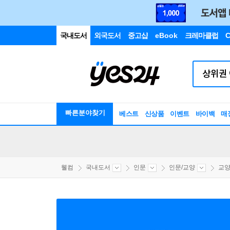
국내도서
외국도서
중고샵
eBook
크레마클럽
C
빠른분야찾기
베스트
신상품
이벤트
바이백
매
웰컴
국내도서
인문
인문/교양
교양