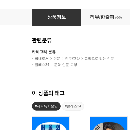
[독서모임] 편집자와 함께 읽는 《명상록》 최신
상품정보
리뷰/한줄평
(0/0)
관련분류
카테고리 분류
국내도서
인문
인문/교양
교양으로 읽는 인문
클래스24
문학·인문·교양
이 상품의 태그
#사락독서모임
#클래스24