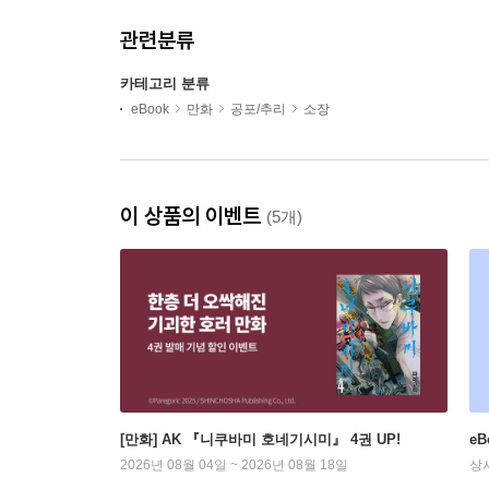
관련분류
카테고리 분류
eBook
만화
공포/추리
소장
이 상품의 이벤트
(5개)
[만화] AK 『니쿠바미 호네기시미』 4권 UP!
e
2026년 08월 04일 ~ 2026년 08월 18일
상