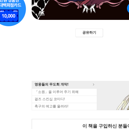
공유하기
영웅들의 무도회 개막!
「소원」을 이루어 주기 위해
걸즈 스킨십 코미디!
축구의 에고를 울려라!
이 책을 구입하신 분