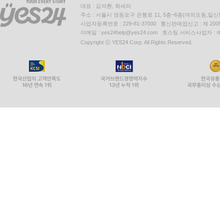
대표 : 김석환, 최세라
주소 : 서울시 영등포구 은행로 11, 5층~6층(여의도동,일신
사업자등록번호 : 229-81-37000 통신판매업신고 : 제 200
이메일 : yes24help@yes24.com 호스팅 서비스사업자 :
Copyright ⓒ YES24 Corp. All Rights Reserved.