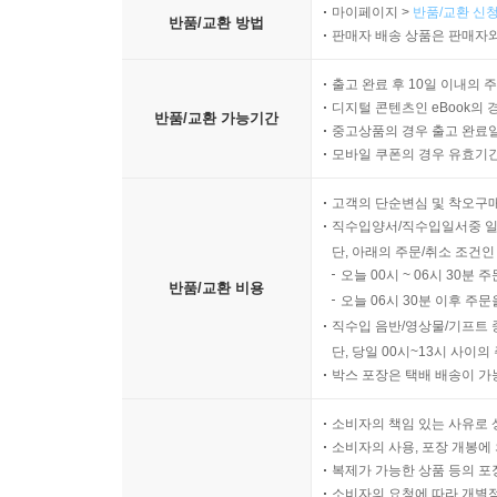
마이페이지 >
반품/교환 신청
반품/교환 방법
판매자 배송 상품은 판매자와
출고 완료 후 10일 이내의 
디지털 콘텐츠인 eBook의 
반품/교환 가능기간
중고상품의 경우 출고 완료일
모바일 쿠폰의 경우 유효기간(
고객의 단순변심 및 착오구
직수입양서/직수입일서중 일
단, 아래의 주문/취소 조건인
오늘 00시 ~ 06시 30분 
반품/교환 비용
오늘 06시 30분 이후 주문
직수입 음반/영상물/기프트 
단, 당일 00시~13시 사이
박스 포장은 택배 배송이 가
소비자의 책임 있는 사유로 
소비자의 사용, 포장 개봉에 
복제가 가능한 상품 등의 포장을 
소비자의 요청에 따라 개별