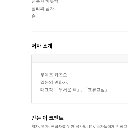
잔혹한 하룻밤
달리의 남자
손
저자 소개
우메즈 카즈오
일본의 만화가.
대표작 「무서운 책」, 「표류교실」
만든 이 코멘트
저자, 역자, 편집자를 위한 공간입니다. 독자들에게 전하고