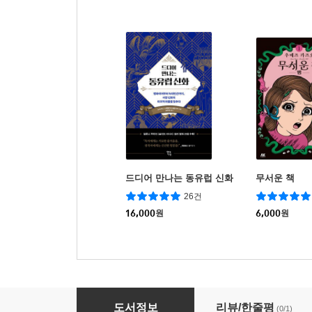
드디어 만나는 동유럽 신화
무서운 책
26건
16,000
원
6,000
원
무서운 책 04권
도서정보
리뷰/한줄평
(0/1)