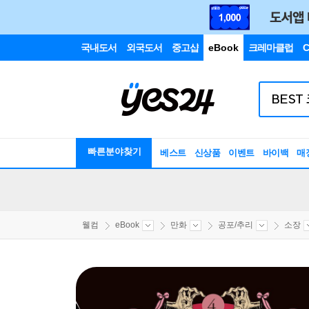
국내도서
외국도서
중고샵
eBook
크레마클럽
C
빠른분야찾기
베스트
신상품
이벤트
바이백
매
웰컴
eBook
만화
공포/추리
소장