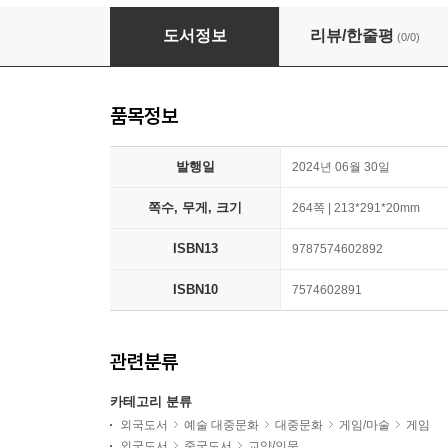
明日方舟主线动画原画设定集VOL.1
도서정보
리뷰/한줄평
(0/0)
품목정보
발행일
2024년 06월 30일
쪽수, 무게, 크기
264쪽 | 213*291*20mm
ISBN13
9787574602892
ISBN10
7574602891
관련분류
카테고리 분류
외국도서
예술 대중문화
대중문화
게임/마술
게임
외국도서
중국도서
교양/인문