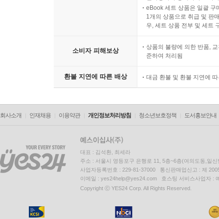
eBook 세트 상품은 일괄 
1개의 상품으로 취급 및 판매
우, 세트 상품 전부 및 세트
상품의 불량에 의한 반품, 교
소비자 피해보상
준하여 처리됨
환불 지연에 따른 배상
대금 환불 및 환불 지연에 
회사소개
인재채용
이용약관
개인정보처리방침
청소년보호정책
도서홍보안내
대표 : 김석환, 최세라
주소 : 서울시 영등포구 은행로 11, 5층~6층(여의도동,일신
사업자등록번호 : 229-81-37000 통신판매업신고 : 제 200
이메일 : yes24help@yes24.com 호스팅 서비스사업자 :
Copyright ⓒ YES24 Corp. All Rights Reserved.