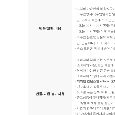
고객의 단순변심 및 착오구
직수입양서/직수입일서중 일
단, 아래의 주문/취소 조건인
오늘 00시 ~ 06시 30분 
반품/교환 비용
오늘 06시 30분 이후 주문
직수입 음반/영상물/기프트 
단, 당일 00시~13시 사이
박스 포장은 택배 배송이 가
소비자의 책임 있는 사유로 
소비자의 사용, 포장 개봉에 
복제가 가능한 상품 등의 포장을 
소비자의 요청에 따라 개별
디지털 컨텐츠인 eBook, 
eBook 대여 상품은 대여 기
모바일 쿠폰 등록 후 취소/환
반품/교환 불가사유
중고상품이 구매확정(자동 
LP상품의 재생 불량 원인이 기
시간의 경과에 의해 재판매가
전자상거래 등에서의 소비자