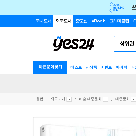
국내도서
외국도서
중고샵
eBook
크레마클럽
C
빠른분야찾기
베스트
신상품
이벤트
바이백
매
웰컴
외국도서
예술 대중문화
대중문화