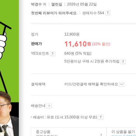
박경수
저
열린길
2026년 05월 22일
첫번째 리뷰어가 되어주세요.
판매지수 564
정가
12,900원
11,610
원
판매가
(10% 할인)
YES포인트
640원 (5% 적립)
5만원이상 구매 시 2천원 추가적립
결제혜택
카드/간편결제 혜택을 확인하세요
배송안내
배송비 : 유료 (도서 15,000원 이상 무료)
중고상품
이 상품을 팔기