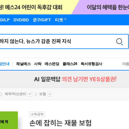
D/LP
DVD/BD
문구
/GIFT
티켓
독서유형검사
장안내
채널예스
사락
예스펀딩
클래스24
여
RBTI Lab
독서유형검사
AI 일문백답
의견 남기면 YES상품권!
재무/자산관리
보험
소득공제
손에 잡히는 재물 보험