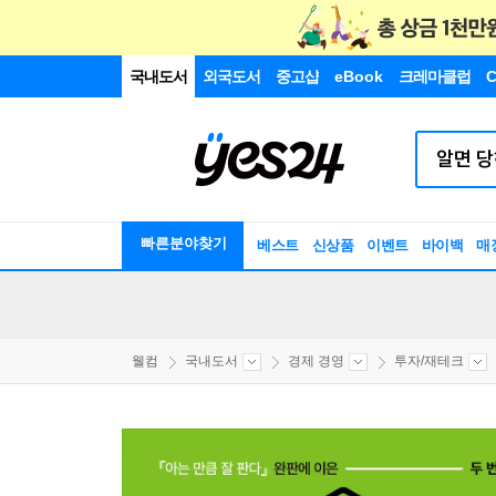
국내도서
외국도서
중고샵
eBook
크레마클럽
C
빠른분야찾기
베스트
신상품
이벤트
바이백
매
웰컴
국내도서
경제 경영
투자/재테크