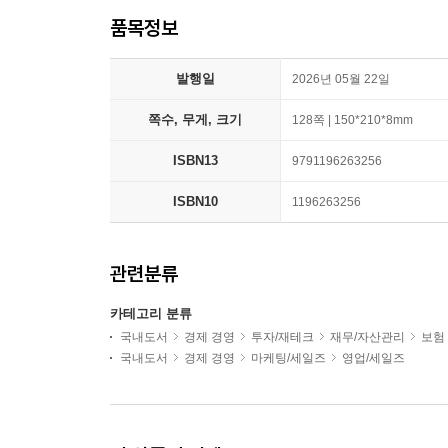
품목정보
발행일
2026년 05월 22일
쪽수, 무게, 크기
128쪽 | 150*210*8mm
ISBN13
9791196263256
ISBN10
1196263256
관련분류
카테고리 분류
국내도서
경제 경영
투자/재테크
재무/자산관리
보험
국내도서
경제 경영
마케팅/세일즈
영업/세일즈