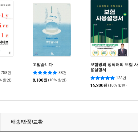
고맙습니다
보험명의 정닥터의 보험 사
용설명서
758건
88건
138건
% 할인)
8,100
원
(10% 할인)
16,200
원
(10% 할인)
배송/반품/교환