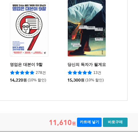
영업은 대본이 9할
당신의 독자가 될게요
278건
13건
14,220
원
(10% 할인)
15,300
원
(10% 할인)
11,610
카트에 넣기
바로구매
원