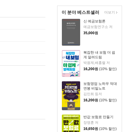
이 분야 베스트셀러
더보기
신 예금보험론
예금보험연구소 저
35,000
원
복잡한 내 보험 더 쉽
게 알려드림
박용제,배홍렬 저
16,200
원
(10% 할인)
보험영업 노하우 억대
연봉 비밀노트
김민희 등저
16,200
원
(10% 할인)
반값 보험료 만들기
장명훈 저
16,650
원
(10% 할인)