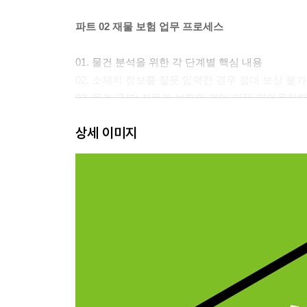
파트 02 재물 보험 업무 프로세스
01. 물건 분석을 위한 각 단계별 핵심 내용
02. 소재지 정보를 잘못 입력한 경우 절대 보상 불가
03. 물건 구분: 자동차 보험의 개인·업무·영업용처
04. 건물 급수: 건축 자재의 속성과 구조에 따라 1.2
상세 이미지
05. 요율 산정: 실제 업종과 요율 업종으로 구분하
06. 목적물: 재물 보험의 대상이 되는 물건이며 항
07. 보험가액: 목적물의 보상 한도를 정하는 기준이
파트 03 화재 담보 선택 및 주요 보장 약관 요약
01. 화재 보험의 담보 선택은 우선순위에 맞게 선택
02. 주요 특약 선택의 기준을 알고 필요한 보장만 
03. 주택 물건 주요 특약 선택 예시
04. 일반 물건 주요 특약 선택 예시