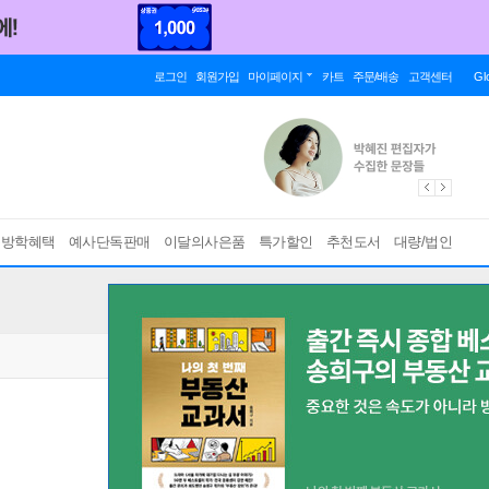
로그인
회원가입
마이페이지
카트
주문/배송
고객센터
Gl
름방학혜택
예사단독판매
이달의사은품
특가할인
추천도서
대량/법인