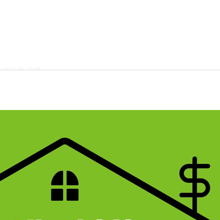
럼 용도로 구분
.3.4급까지 판정
며 사용 용도가 기준
목별로 구분
 되는 금액
선택