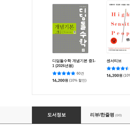
디딤돌수학 개념기본 중1-
센서티브
1 (2026년용)
60건
16,200
원
(10
16,200
원
(10% 할인)
손에 잡히는 재물 보험
도서정보
리뷰/한줄평
(0/0)