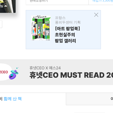
판매요청하기
매입가 3,300
프랑스
퐁피두센터 기획
[아트 팝업북]
초현실주의
팝업 갤러리
들이
함께 산 책