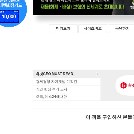
미리보기
사이즈비교
공유하기
휴넷CEO MUST READ
경제경영 자기계발 기획전
기간 한정 특가 도서
오직, 예스24에서만
이 책을 구입하신 분