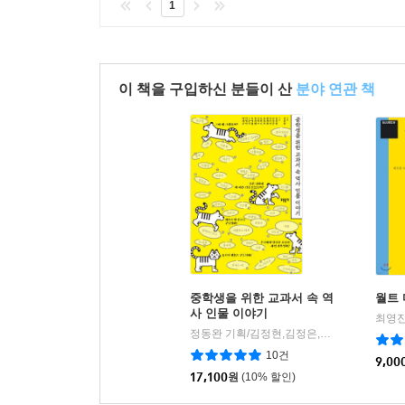
1
이 책을 구입하신 분들이 산
분야 연관 책
중학생을 위한 교과서 속 역
월트
사 인물 이야기
최영진
정동완 기획/김정현,김정은,김미연,김재록 등저
10건
9,00
17,100
원
(10% 할인)