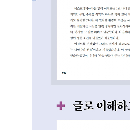
기후 재앙, 제6차 대멸종의 서막｜화성과 달, 인류
막는 열쇠
참고 자료