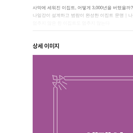
사막에 세워진 이집트, 어떻게 3,000년을 버텼을까?
나일강이 설계하고 범람이 완성한 이집트 문명｜나
멈추지 않은 한 이집트도 멈추지 않는다
인더스에서 갠지스까지 문명과 지배자는 어떻게 바
상세 이미지
울창한 숲과 강이 흐른 스마트 시티, 인더스 
중심의 문명
황허에서 춘추전국까지 중국이 생각하는 세상의 중
황색이 중국의 상징이 된 이유｜황허의 물길 따
시대에 등장한 제자백가 사상
2장. 문명의 표준이 수립된 고대 세계사
그리스 문명은 어떻게 탄생했고 왜 몰락했을까?
유럽 문명의 씨앗이 된 중동 문명｜아테네 민주주
몰락