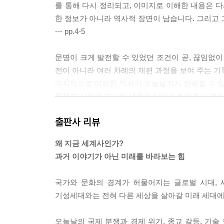
를 통해 다시 정리되고, 이미지로 이해한 내용은 
한 정보가 아니라 역사적 장면이 남습니다. 그리고 그
--- pp.4-5
문명이 크게 발전할 수 있었던 조건이 곧, 끊임없이
전이 아니라 여러 차례의 재편 과정을 보여 주는 
마지막으로 이러한 역사가 오늘날까지 전해질 수 있
록했고 신전과 도시의 생활을 달력으로 맞추어 관
자연환경이 문명의 바탕이 되었다면 기록은 그 문명
출판사 리뷰
우리가 메소포타미아를 ‘최초의 문명’으로 기억하는
입니다.
왜 지금 세계사인가?
--- pp.28-29
과거 이야기가 아닌 미래를 바라보는 힘
황색의 또 다른 의미는 세상의 중심이 중국이라는 ‘
국가와 문화의 경계가 허물어지는 글로벌 시대, 
나는 ‘중화’가 있고, 그 주변에는 오랑캐인 ‘이’
기성세대와는 전혀 다른 세상을 살아갈 미래 세대에게
관에 적용해 세상을 설명했습니다.
그들은 중심에 황색(흙)을 두고, 동서남북에는 청색(나
오늘날의 국제 분쟁과 경제 위기, 종교 갈등, 기술