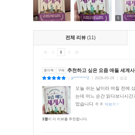
의 바이마르 공화국이 경제적・정치적 안정을 찾아 
또한 식민지 문제 역시 공정하게 다루어졌다면 어땠
7
5
극 또한 없었을지도 모릅니다.
그렇다면 진정한 국제 질서는 무엇으로 유지될 수 
나라가 공정한 기준을 따르도록 강제하는 ‘집행의 힘
전체 리뷰
(11)
이러한 조건이 갖추어지지 않으면 평화는 이름만 남
패는 바로 이 지점에서 비롯되었습니다. 이는 인간
1
--- p.236
추천하고 싶은 요즘 애들 세계사
종이책
구매
최근 100여 년 더 구체적으로는 최근 10년간 몰
p*********2
2026-05-29
신고
|
|
|
는 것은 불가능한 영역이 아닙니다. (…) 20세기의
오늘 쉬는 날이라 며칠 전에 
다.
는데 어느 순간 읽다보니시간
2030년대 이후 달과 화성에 세워질 기지는 인간의
었습니다 ㅎㅎ
더보기
적 가까운 우주 공간처럼 느껴지지만 실제로는 인간
에서 일할 존재를 꼽는다면 인공 지능이 탑재된 로
1명
이 이 리뷰를 추천합니다.
늘날의 인간은 자신을 대신할 존재로 인공 지능을 