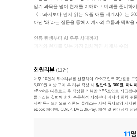
서융, 남만, 북적이라 불렀습니다. 우리 민족은 동
암기 과목을 넘어 현재를 이해하고 미래를 준비하기 
를 넘어 세상의 중심을 가리키는 기준점과 같았습니
《교과서보다 먼저 읽는 요즘 애들 세계사》는 202
결국 황색은 ‘흙의 색’인 동시에 ‘중심의 색’입니다
아닌 ‘왜’라는 질문을 통해 세계사의 흐름과 맥락을
앙과 주변, 질서와 무질서, 문명과 그 바깥을 나누
--- pp.53-54
인류 탄생부터 AI 우주 시대까지
과거와 현재를 잇는 가장 입체적인 세계사 수업
로마 제국은 약 500년 동안 유럽을 하나로 통합했
인들에게 ‘유럽’과 ‘로마 제국’은 같은 의미였으며 
이 책은 ‘글로 이해하고 그림으로 연결하는’ 새로운
중세와 근세 유럽에는 수많은 나라가 있었고 나라
회원리뷰
누구나 역사를 직관적으로 이해할 수 있도록 간결한
(11건)
제’라는 명칭은 통합 국가의 군주에게만 붙였습니다
도식, 지도, 연대표, 비교 그림 등 다양한 시각 
매주 10건의 우수리뷰를 선정하여 YES포인트 3만원을 드
21세기의 오늘날에도 ‘유럽 연합’이라는 상징적인 
3,000원 이상 구매 후 리뷰 작성 시
일반회원 300원, 마니아
통해 확장되며 머릿속에 하나의 구조로 연결된다.
하는 것이었습니다.
eBook은 다운로드 후 작성한 리뷰만 YES포인트 지급됩니
된다.
--- p.82
클래스는 첫번째 회차 주문확정 시점부터 마지막 회차 주문
사락 독서모임으로 진행된 클래스는 사락 독서모임 게시판
또한 이 책은 단순히 역사적 사실을 정리하는 데 그
eBook 페이백, CD/LP, DVD/Blu-ray, 패션 및 판매금
수당 시대의 문명적 의미는 단순한 통합에 있지 않습
이르기까지 각각의 사건을 오늘날의 문제와 연결하며
전과는 다른 새로운 문명이 탄생했다는 점에 있습니
북방 세력은 기동력과 전투력 그리고 실용성을 지녔고
11
명
메소포타미아 문명의 기록 문화에서 정보와 기억의 의
나는 ‘움직이는 힘’이었고, 다른 하나는 ‘다스리는