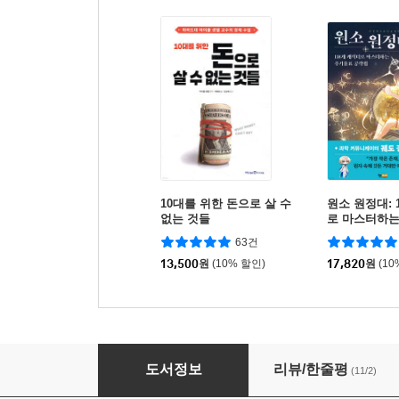
10대를 위한 돈으로 살 수
원소 원정대: 
없는 것들
로 마스터하는
략집
63건
13,500
원
(10% 할인)
17,820
원
(10
요즘 애들 세계사
도서정보
리뷰/한줄평
(11/2)