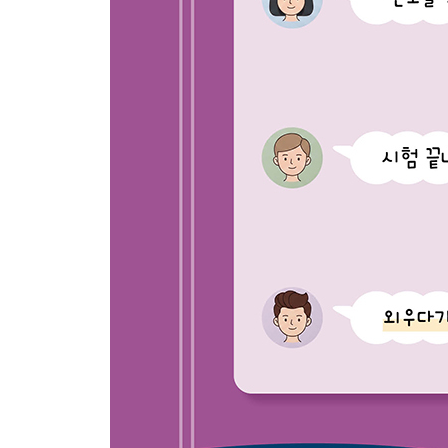
클로비스의 개종과 프랑크 왕국의 성장｜종교적 
왕국의 분열과 봉건제의 형성｜교회 개혁과 교황권
몽골 제국은 세계를 어떻게 바꾸었을까?
충돌과 통합 속에서 피어난 공동체적 발전｜송의 
탄생｜후손들이 이룩한 세계 제패의 꿈｜몽골 제국
같은 뿌리에서 시작된 세 종교는 왜 충돌했을까?
아브라함의 고향 우르｜이스마엘의 탄생｜두 민
이슬람교의 탄생｜이슬람 제국 확장의 원동력｜우
4장. 유럽의 대변혁과 세계사 시대
르네상스는 왜 이탈리아에서 시작되었을까?
르네상스의 배경이 된 14세기 유럽｜르네상스의
동양과 서양의 대항해 무엇이 달랐을까?