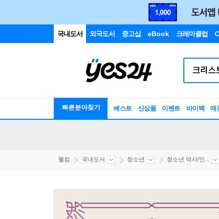
국내도서
외국도서
중고샵
eBook
크레마클럽
C
빠른분야찾기
베스트
신상품
이벤트
바이백
매
웰컴
국내도서
청소년
청소년 역사/인...