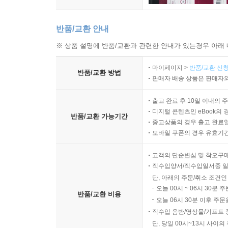
반품/교환 안내
※ 상품 설명에 반품/교환과 관련한 안내가 있는경우 아래 
마이페이지 >
반품/교환 신청
반품/교환 방법
판매자 배송 상품은 판매자와
출고 완료 후 10일 이내의 
디지털 콘텐츠인 eBook의 
반품/교환 가능기간
중고상품의 경우 출고 완료일
모바일 쿠폰의 경우 유효기간(
고객의 단순변심 및 착오구
직수입양서/직수입일서중 일
단, 아래의 주문/취소 조건인
오늘 00시 ~ 06시 30분 
반품/교환 비용
오늘 06시 30분 이후 주문
직수입 음반/영상물/기프트 
단, 당일 00시~13시 사이