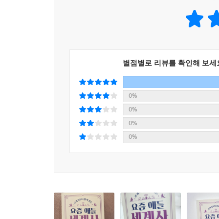
로마 제국의 통합 개념을 오늘날 유럽 연합(EU)
물론 이 과정이 순탄했던 것은 아닙니다. 두 전통
새로운 질서를 만들어 가는 과정을 보여 준다. 또
작된 변화는 수나라를 거치며 제도로 정리되었고 
문명의 방향을 질문한다.
갔습니다.
이렇게 완성된 수・당의 융합 문명은 한 왕조의 성과
1타 인강 강사의 날카로운 분석과 통찰
는 주변 세계로 퍼져 나가 동아시아 각국의 국가 운
별점별로 리뷰를 확인해 보세
세계사 공부, 단순 암기가 아닌 사고의 도구가 되다
--- p.108
저자는 과거의 사건을 단순한 옛이야기로 끝내지 않는
0%
현대적 관점에서 개신교를 바라보면 교파 분열이나 이
사회에 어떤 의미를 남기는가?”라는 자신만의 통찰을
0%
외된 이들의 목소리를 대변해 왔으며 환경과 민주화
0%
만약 지금까지 크리스트교가 가톨릭이라는 단일 교
수많은 수험생과 청소년을 가르쳐 온 1타 인강 강사
0%
가 꿈꾸던 유토피아보다는 디스토피아에 가까운 세상
사건을 외우게 하기보다는 흐름을 이해하게 만들
때가 가장 위험한 시대였음을 경고하기 때문입니다
청소년들이 세계사를 시험 과목이 아니라 세상을 이
결국 종교의 건강함은 하나로 묶이는 데서가 아니라
었기에 신앙은 권력이 아닌 사람을 향해 나아갈 수
《교과서보다 먼저 읽는 요즘 애들 세계사》는 중
--- pp.172-173
읽고 미래를 상상하는 힘을 길러 주는 쉽고 흥미로운
역사에는 가정이 없다지만 만약 베르사유 체제가 