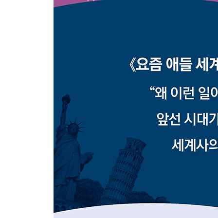
원 왕조의 몰락과 명의 건국｜영락제의 대항해 
아스테카와 잉카의 몰락｜결과가 다른 동서양의 대
종교 개혁은 어떻게 유럽을 바꾸었을까?
알프스산맥 북쪽의 새로운 르네상스｜교황을 거부한
칼뱅파｜종교 개혁에서 시작된 변화｜근대 국가의
5장. 유럽 중심으로 재편된 근세 이후 세계사
절대 왕정 시대, 누가 유럽을 지배했을까?
유럽 절대 왕정의 성립｜변방에서 세계 최강국이
엘리자베스 1세｜프랑스의 전성기를 이끈 루이 14
근대 사회는 어떻게 태어났을까?
천동설, 인간 중심의 우주관｜코페르니쿠스, 사고
위에서 세상을 바라본 뉴턴｜영국에서 시작된 근대