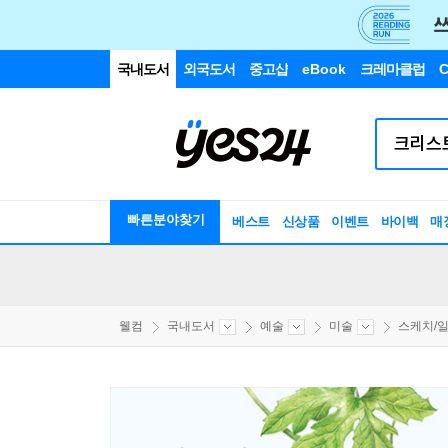
국내도서
외국도서
중고샵
eBook
크레마클럽
C
빠른분야찾기
베스트
신상품
이벤트
바이백
매
웰컴
국내도서
예술
미술
스케치/