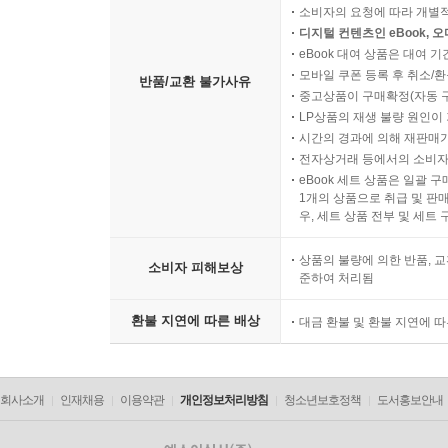
소비자의 요청에 따라 개별
디지털 컨텐츠인 eBook, 
eBook 대여 상품은 대여 기
모바일 쿠폰 등록 후 취소/환
반품/교환 불가사유
중고상품이 구매확정(자동 
LP상품의 재생 불량 원인이 기
시간의 경과에 의해 재판매가
전자상거래 등에서의 소비자
eBook 세트 상품은 일괄 
1개의 상품으로 취급 및 판매
우, 세트 상품 전부 및 세트
상품의 불량에 의한 반품, 교
소비자 피해보상
준하여 처리됨
환불 지연에 따른 배상
대금 환불 및 환불 지연에 
회사소개
인재채용
이용약관
개인정보처리방침
청소년보호정책
도서홍보안내