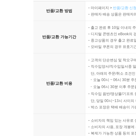
마이페이지 >
반품/교환 신청
반품/교환 방법
판매자 배송 상품은 판매자와
출고 완료 후 10일 이내의 
디지털 콘텐츠인 eBook의 
반품/교환 가능기간
중고상품의 경우 출고 완료일
모바일 쿠폰의 경우 유효기간(
고객의 단순변심 및 착오구
직수입양서/직수입일서중 일
단, 아래의 주문/취소 조건인
오늘 00시 ~ 06시 30분 
반품/교환 비용
오늘 06시 30분 이후 주문
직수입 음반/영상물/기프트 
단, 당일 00시~13시 사이
박스 포장은 택배 배송이 가
소비자의 책임 있는 사유로 
소비자의 사용, 포장 개봉에 
복제가 가능한 상품 등의 포장을 