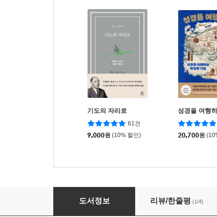
기도의 자리로
성경을 여행
61건
9,000
원
(10% 할인)
20,700
원
(1
수채로 그리는 식물화
도서정보
리뷰/한줄평
(1/4)