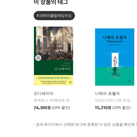
이 상품의 태그
#크레마클럽에있어요
오디세이아
니체의 초월자
호메로스 저/페테르 파울 루벤스 그림/박문재 역
현대지성
프리드리히 니체 저/김철 편역
|
24,300
원
(10% 할인)
15,210
원
(10% 할인)
검색 페이지에서 선택된 태그에 등록된 더 많은 상품을 확인해 