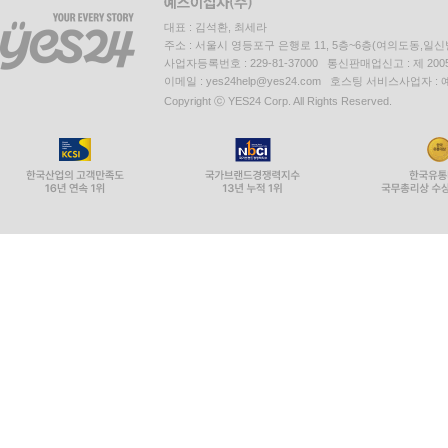
대표 : 김석환, 최세라
주소 : 서울시 영등포구 은행로 11, 5층~6층(여의도동,일신
사업자등록번호 : 229-81-37000 통신판매업신고 : 제 200
이메일 : yes24help@yes24.com 호스팅 서비스사업자 :
Copyright ⓒ YES24 Corp. All Rights Reserved.