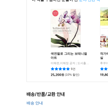
색연필로 그리는 보태니컬
작가
아트
실
이해련,이해정 공저
도서출판이종
후쿠이
|
9건
25,200
원
(10% 할인)
19,8
배송/반품/교환 안내
배송 안내