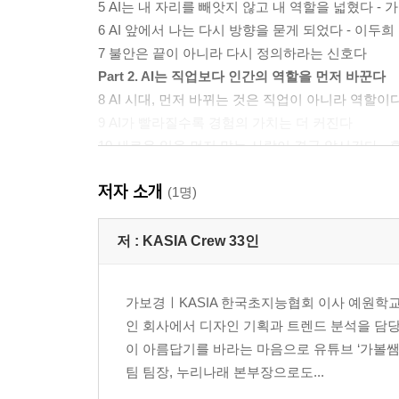
5 AI는 내 자리를 빼앗지 않고 내 역할을 넓혔다 - 
6 AI 앞에서 나는 다시 방향을 묻게 되었다 - 이두희
7 불안은 끝이 아니라 다시 정의하라는 신호다
Part 2. AI는 직업보다 인간의 역할을 먼저 바꾼다
8 AI 시대, 먼저 바뀌는 것은 직업이 아니라 역할이
9 AI가 빨라질수록 경험의 가치는 더 커진다
10 새로운 일을 먼저 맡는 사람이 결국 앞서간다 -
11 속도가 빨라질수록 본질은 더 선명해진다 - 조용
저자 소개
12 창작의 문턱이 낮아질수록 감각의 격차는 커진다
(1명)
13 초안은 AI가 쓰고, 깊이와 온도는 사람이 만든다 
14 AI와 일한다는 것은 사고의 위치를 다시 정하는 
저 :
KASIA Crew 33인
15 AI가 없앤 것은 일이 아니라 ‘여기까지가 내 일
Part 3. 결국, 질문하는 사람이 끝까지 남는다
가보경ㅣKASIA 한국초지능협회 이사 예원학교
16 정답보다 질문이 더 강한 시대가 왔다
인 회사에서 디자인 기획과 트렌드 분석을 담
17 결국 차이를 만드는 것은 질문의 수준이다
이 아름답기를 바라는 마음으로 유튜브 ‘가볼쌤
18 질문 하나가 결과의 방향을 바꾼다 - 김희성
팀 팀장, 누리나래 본부장으로도...
19 사람은 내 문제라고 느낄 때 비로소 움직인다 -