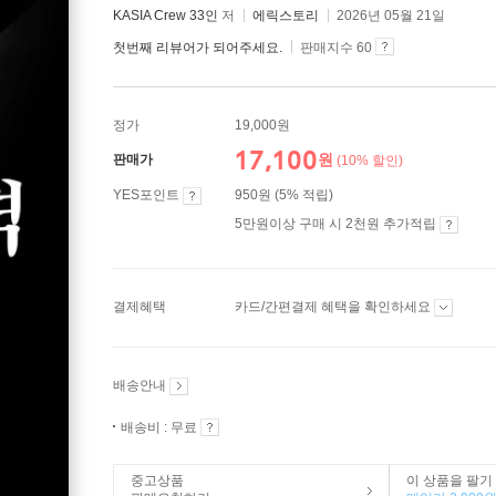
KASIA Crew 33인
저
에릭스토리
2026년 05월 21일
첫번째 리뷰어가 되어주세요.
판매지수 60
정가
19,000원
17,100
원
판매가
(10% 할인)
YES포인트
950원 (5% 적립)
5만원이상 구매 시 2천원 추가적립
결제혜택
카드/간편결제 혜택을 확인하세요
배송안내
배송비 : 무료
중고상품
이 상품을 팔기