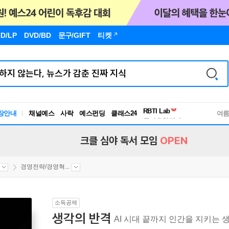
D/LP
DVD/BD
문구
/GIFT
티켓
독서유형검사
RBTI Lab
장안내
채널예스
사락
예스펀딩
클래스24
독서유형검사
여
크클 심야 독서 모임
OPEN
경영전략/경영혁...
소득공제
생각의 반격
AI 시대 끝까지 인간을 지키는 