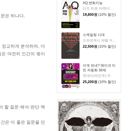
AQ 변화지능
리즈 트랜 저/한미선 역
19,800
원
(10% 할인)
질문은 하나다.
스케일링 시대
드와르케시 파텔 저/개빈 리치 편/노승영 역/한운희 해제
 정교하게 분석하며, 더
22,500
원
(10% 할인)
일은 여전히 인간의 몫이
이게 되네? 메이크 미
친 자동화 36제
챗대리(박진주) 저
25,200
원
(10% 할인)
야 할 질문·해석·판단·책
인간은 더 좋은 질문을 던