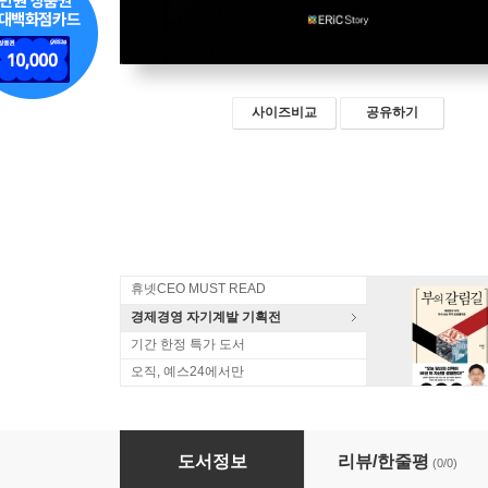
사이즈비교
공유하기
휴넷CEO MUST READ
경제경영 자기계발 기획전
기간 한정 특가 도서
오직, 예스24에서만
생각의 반격
도서정보
리뷰/한줄평
(0/0)