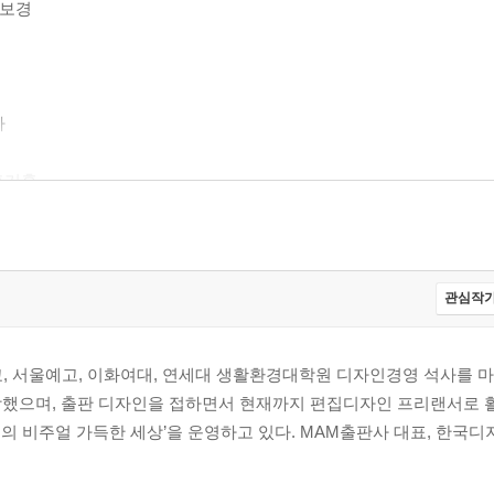
가보경
다
 홍기훈
민
 - 이소윤
- 김택수
일이다 - 이소민
관심작가
’이라는 경계다
, 서울예고, 이화여대, 연세대 생활환경대학원 디자인경영 석사를 마
당했으며, 출판 디자인을 접하면서 현재까지 편집디자인 프리랜서로 활
의 비주얼 가득한 세상’을 운영하고 있다. MAM출판사 대표, 한국
 천지인