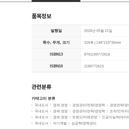
품목정보
발행일
2026년 05월 21일
쪽수, 무게, 크기
316쪽 | 148*210*30mm
ISBN13
9791199772618
ISBN10
1199772615
관련분류
카테고리 분류
국내도서
경제 경영
경영관리/전략/경영학
경영전략/경
국내도서
경제 경영
경영관리/전략/경영학
조직/인적자
국내도서
경제 경영
트렌드/미래전망
인공지능/빅데이
국내도서
자기계발
성공학/경력관리