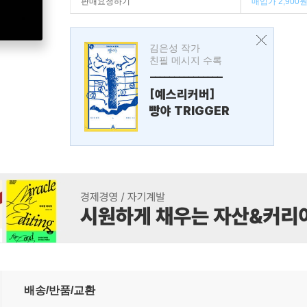
판매요청하기
매입가 2,900
김은성 작가
친필 메시지 수록
---------------
[예스리커버]
빵야 TRIGGER
배송/반품/교환