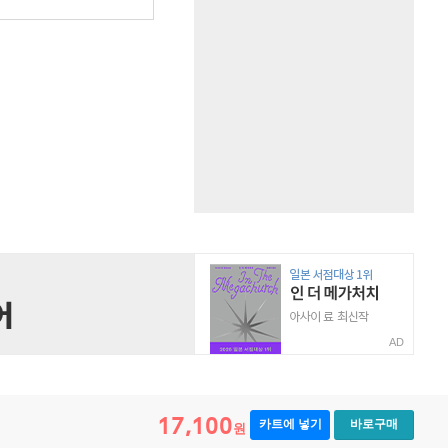
원
AD
17,100
카트에 넣기
바로구매
원