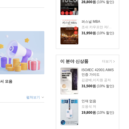
28,800
원
(10% 할인)
퍼스널 MBA
조쉬 카우프만 저/이상호,박상진 공역
31,950
원
(10% 할인)
이 분야 신상품
더보기
ISO/IEC 42001 AIMS
인증 가이드
김광배,이지원 공저
도서 모음
31,500
원
(10% 할인)
펼쳐보기
인재 없음
오용석 저
19,800
원
(10% 할인)