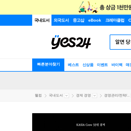
국내도서
외국도서
중고샵
eBook
크레마클럽
C
빠른분야찾기
베스트
신상품
이벤트
바이백
매
웰컴
국내도서
경제 경영
경영관리/전략/...