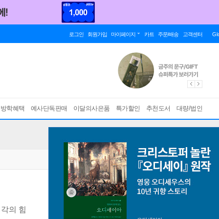
로그인
회원가입
마이페이지
카트
주문/배송
고객센터
Gl
름방학혜택
예사단독판매
이달의사은품
특가할인
추천도서
대량/법인
생각의 힘